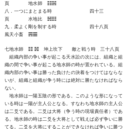
頁 地水師 ☷☵
八．一つにまとまる時 四十三
頁 水地比 ☵☷
九．柔よく剛を制する時 四十八頁
風天小畜 ☴☰
七地水師 ☷ ☵ 坤上坎下 敵と戦う時 三十八頁
組織内部の争い事が起こる天水訟の次には、組織と組
織の間で争い事が起こる地水師の時が置かれている。組
織内部の争い事は勝った負けたの決着をつけてはならな
いが、組織と組織が争う時には絶対に勝たなければなら
ない。
地水師は一陽五陰の形である。このような形になって
いる時は一陽が主人公となる。すなわち地水師の主人公
は二爻である。二爻は大将（争う時の現場責任者）であ
る。地水師の時は二爻を大将として戦えば必ず争いに勝
てる。二爻を大将にすることができなければ争いに勝つ