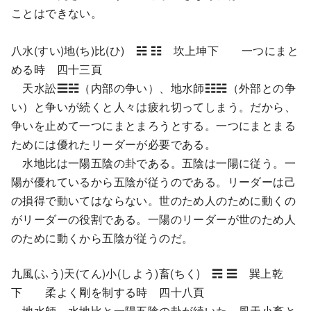
ことはできない。
八水(すい)地(ち)比(ひ) ☵ ☷ 坎上坤下 一つにまと
める時 四十三頁
天水訟☰☵（内部の争い）、地水師☷☵（外部との争
い）と争いが続くと人々は疲れ切ってしまう。だから、
争いを止めて一つにまとまろうとする。一つにまとまる
ためには優れたリーダーが必要である。
水地比は一陽五陰の卦である。五陰は一陽に従う。一
陽が優れているから五陰が従うのである。リーダーは己
の損得で動いてはならない。世のため人のために動くの
がリーダーの役割である。一陽のリーダーが世のため人
のために動くから五陰が従うのだ。
九風(ふう)天(てん)小(しよう)畜(ちく) ☴ ☰ 巽上乾
下 柔よく剛を制する時 四十八頁
地水師、水地比と一陽五陰の卦が続いた。風天小畜と