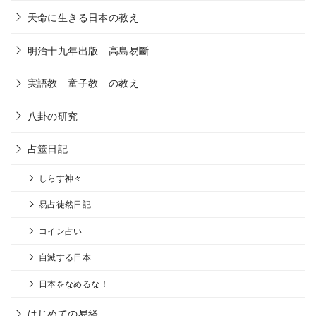
天命に生きる日本の教え
明治十九年出版 高島易斷
実語教 童子教 の教え
八卦の研究
占筮日記
しらす神々
易占徒然日記
コイン占い
自滅する日本
日本をなめるな！
はじめての易経