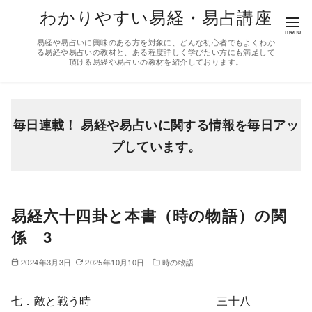
コ
わかりやすい易経・易占講座
ン
易経や易占いに興味のある方を対象に、どんな初心者でもよくわか
テ
る易経や易占いの教材と、ある程度詳しく学びたい方にも満足して
頂ける易経や易占いの教材を紹介しております。
ン
ツ
へ
移
毎日連載！ 易経や易占いに関する情報を毎日アッ
動
プしています。
易経六十四卦と本書（時の物語）の関
係 3
2024年3月3日
2025年10月10日
時の物語
七．敵と戦う時 三十八