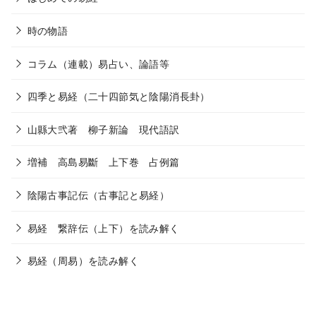
時の物語
コラム（連載）易占い、論語等
四季と易経（二十四節気と陰陽消長卦）
山縣大弐著 柳子新論 現代語訳
増補 高島易斷 上下巻 占例篇
陰陽古事記伝（古事記と易経）
易経 繋辞伝（上下）を読み解く
易経（周易）を読み解く