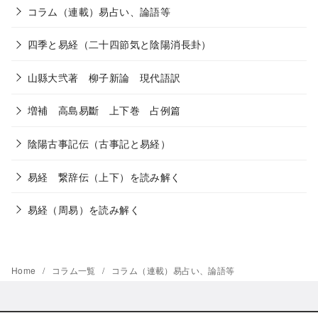
コラム（連載）易占い、論語等
四季と易経（二十四節気と陰陽消長卦）
山縣大弐著 柳子新論 現代語訳
増補 高島易斷 上下巻 占例篇
陰陽古事記伝（古事記と易経）
易経 繋辞伝（上下）を読み解く
易経（周易）を読み解く
Home
コラム一覧
コラム（連載）易占い、論語等