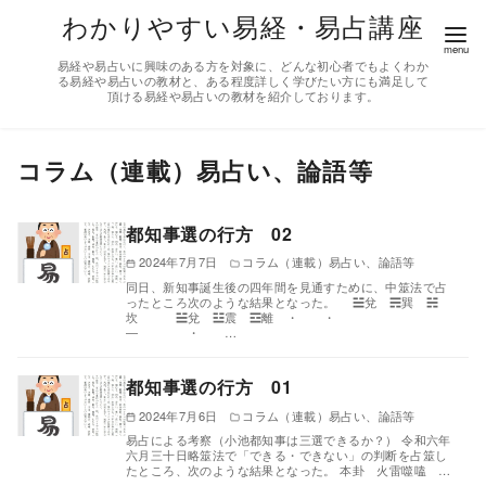
コ
わかりやすい易経・易占講座
ン
易経や易占いに興味のある方を対象に、どんな初心者でもよくわか
テ
る易経や易占いの教材と、ある程度詳しく学びたい方にも満足して
頂ける易経や易占いの教材を紹介しております。
ン
ツ
へ
コラム（連載）易占い、論語等
移
動
都知事選の行方 02
2024年7月7日
コラム（連載）易占い、論語等
同日、新知事誕生後の四年間を見通すために、中筮法で占
ったところ次のような結果となった。 ☱兌 ☴巽 ☵
坎 ☱兌 ☳震 ☲離 ・ ・
― ・ …
都知事選の行方 01
2024年7月6日
コラム（連載）易占い、論語等
易占による考察（小池都知事は三選できるか？） 令和六年
六月三十日略筮法で「できる・できない」の判断を占筮し
たところ、次のような結果となった。 本卦 火雷噬嗑 …