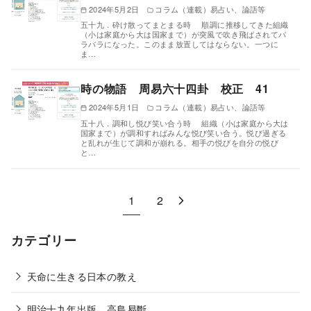
2024年5月2日
コラム（連載）易占い、論語等
五十九．砕け散ってまとまる時 順調に推移してきた組織
（小は家庭から大は国家まで）が突風で吹き飛ばされてバ
ラバラになった。このまま放置してはならない。一つに
ま…
時の物語 周易六十四卦 校正 41
2024年5月1日
コラム（連載）易占い、論語等
五十八．調和し悦び笑い合う時 組織（小は家庭から大は
国家まで）が調和すればみんな悦び笑い合う。悦び過ぎる
と乱れが生じて調和が崩れる。相手の悦びを自分の悦び
と…
1
2
カテゴリー
天命に生きる日本の教え
明治十九年出版 高島易斷