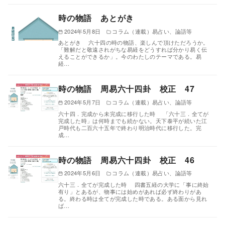
時の物語 あとがき
2024年5月8日
コラム（連載）易占い、論語等
あとがき 六十四の時の物語、楽しんで頂けただろうか。
「難解だと敬遠されがちな易経をどうすれば分かり易く伝
えることができるか」。今のわたしのテーマである。易
経…
時の物語 周易六十四卦 校正 47
2024年5月7日
コラム（連載）易占い、論語等
六十四．完成から未完成に移行した時 「六十三．全てが
完成した時」は何時までも続かない。天下泰平が続いた江
戸時代も二百六十五年で終わり明治時代に移行した。完
成…
時の物語 周易六十四卦 校正 46
2024年5月6日
コラム（連載）易占い、論語等
六十三．全てが完成した時 四書五経の大学に「事に終始
有り」とあるが、物事には始めがあれば必ず終わりがあ
る。終わる時は全てが完成した時である。ある面から見れ
ば…