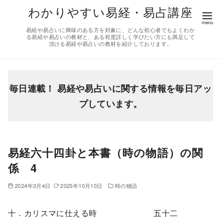
コ
わかりやすい易経・易占講座
ン
易経や易占いに興味のある方を対象に、どんな初心者でもよくわか
テ
る易経や易占いの教材と、ある程度詳しく学びたい方にも満足して
頂ける易経や易占いの教材を紹介しております。
ン
ツ
へ
移
毎日連載！ 易経や易占いに関する情報を毎日アッ
動
プしています。
易経六十四卦と本書（時の物語）の関
係 4
2024年3月4日
2025年10月10日
時の物語
十．カリスマに仕える時 五十二