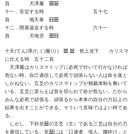
頁 天澤履 ☰☱
十一．安定する時 五十七
頁 地天泰 ☷☰
十二．閉塞逼迫する時 六十一
頁 天地否 ☰☷
十天(てん)澤(たく)履(り) ☰ ☱ 乾上兌下 カリスマ
に仕える時 五十二頁
天澤履はカリスマトップに必死で付いて行かなければ
危ない時。自己過信して必死で頑張らない人は命を落と
しかねない。五爻のカリスマトップが独裁体制を敷いて
いる。五爻に逆らえば首を切られて命が危ない。だから
みんな必死で頑張る。頑張るから本来の自分の力以上の
結果を出すことができる。そういう意味ではよい時であ
る。
しかし、下卦兌☱の主爻（主）である三爻は自分の力
を過信している。兌☱には「口達者、佞人、腰砕け」と