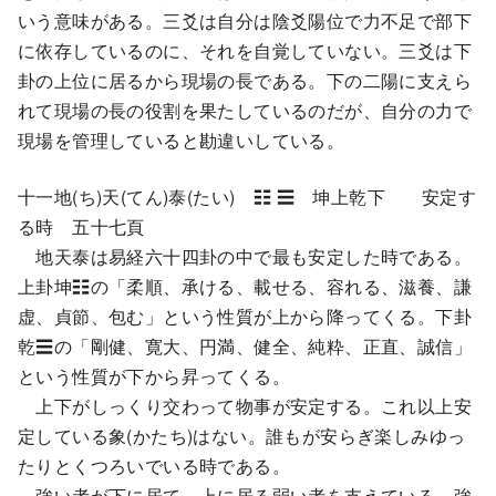
いう意味がある。三爻は自分は陰爻陽位で力不足で部下
に依存しているのに、それを自覚していない。三爻は下
卦の上位に居るから現場の長である。下の二陽に支えら
れて現場の長の役割を果たしているのだが、自分の力で
現場を管理していると勘違いしている。
十一地(ち)天(てん)泰(たい) ☷ ☰ 坤上乾下 安定す
る時 五十七頁
地天泰は易経六十四卦の中で最も安定した時である。
上卦坤☷の「柔順、承ける、載せる、容れる、滋養、謙
虚、貞節、包む」という性質が上から降ってくる。下卦
乾☰の「剛健、寛大、円満、健全、純粋、正直、誠信」
という性質が下から昇ってくる。
上下がしっくり交わって物事が安定する。これ以上安
定している象(かたち)はない。誰もが安らぎ楽しみゆっ
たりとくつろいでいる時である。
強い者が下に居て、上に居る弱い者を支えている。強