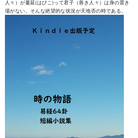
人々）が蔓延(はびこ)って君子（善き人々）は身の置き
場がない。そんな絶望的な状況が天地否の時である。