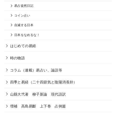
易占徒然日記
コイン占い
自滅する日本
日本をなめるな！
はじめての易経
時の物語
コラム（連載）易占い、論語等
四季と易経（二十四節気と陰陽消長卦）
山縣大弐著 柳子新論 現代語訳
増補 高島易斷 上下巻 占例篇