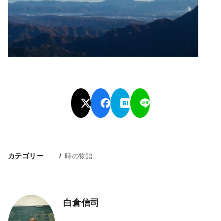
時の物語
カテゴリー
白倉信司