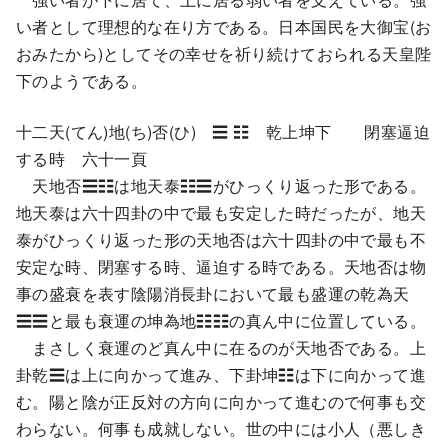
い者として理想的な在り方である。日本国民を大御宝(お
おみたから)としてその幸せを祈り続けておられる天皇陛
下のようである。
十二天(てん)地(ち)否(ひ) ☰ ☷ 乾上坤下 閉塞逼迫
する時 六十一頁
天地否☰☷は地天泰☷☰がひっくり返った形である。
地天泰は六十四卦の中で最も安定した時だったが、地天
泰がひっくり返った形の天地否は六十四卦の中で最も不
安定な時、閉塞する時、逼迫する時である。天地否は物
事の盛衰を表す陰陽消長卦において最も盛運の乾為天
☰☰と最も衰運の坤為地☷☷の真ん中に位置している。
まさしく衰運のど真ん中に在るのが天地否である。上
卦乾☰は上に向かって進み、下卦坤☷は下に向かって進
む。陽と陰が正反対の方向に向かって進むので何事も交
わらない。何事も成就しない。世の中には小人（悪しき