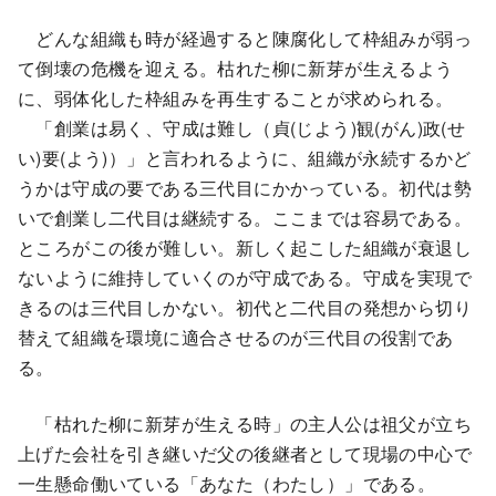
どんな組織も時が経過すると陳腐化して枠組みが弱っ
て倒壊の危機を迎える。枯れた柳に新芽が生えるよう
に、弱体化した枠組みを再生することが求められる。
「創業は易く、守成は難し（貞(じよう)観(がん)政(せ
い)要(よう)）」と言われるように、組織が永続するかど
うかは守成の要である三代目にかかっている。初代は勢
いで創業し二代目は継続する。ここまでは容易である。
ところがこの後が難しい。新しく起こした組織が衰退し
ないように維持していくのが守成である。守成を実現で
きるのは三代目しかない。初代と二代目の発想から切り
替えて組織を環境に適合させるのが三代目の役割であ
る。
「枯れた柳に新芽が生える時」の主人公は祖父が立ち
上げた会社を引き継いだ父の後継者として現場の中心で
一生懸命働いている「あなた（わたし）」である。