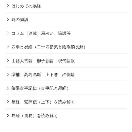
はじめての易経
時の物語
コラム（連載）易占い、論語等
四季と易経（二十四節気と陰陽消長卦）
山縣大弐著 柳子新論 現代語訳
増補 高島易斷 上下巻 占例篇
陰陽古事記伝（古事記と易経）
易経 繋辞伝（上下）を読み解く
易経（周易）を読み解く