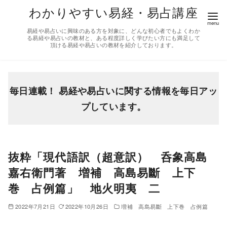
コ
わかりやすい易経・易占講座
ン
易経や易占いに興味のある方を対象に、どんな初心者でもよくわか
テ
る易経や易占いの教材と、ある程度詳しく学びたい方にも満足して
頂ける易経や易占いの教材を紹介しております。
ン
ツ
へ
移
毎日連載！ 易経や易占いに関する情報を毎日アッ
動
プしています。
抜粋「現代語訳（超意訳） 呑象高島
嘉右衛門著 増補 高島易斷 上下
巻 占例篇」 地火明夷 二
2022年7月21日
2022年10月26日
増補 高島易斷 上下巻 占例篇