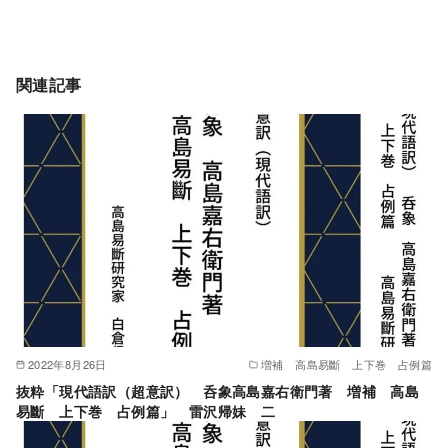
関連記事
2022年8月26日
増補 高島易斷 上下巻 占例篇
抜粋「現代語訳（超意訳） 呑象高島嘉右衛門著 増補 高島
易斷 上下巻 占例篇」 雷沢帰妹 二