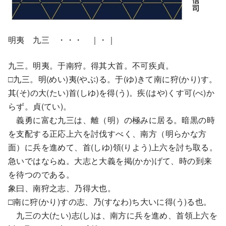
明夷 九三 ・・・ ｜・｜
九三。明夷。于南狩。得其大首。不可疾貞。
□九三。明(めい)夷(やぶ)る。于(ゆ)きて南に狩(かり)す。
其(そ)の大(たい)首(しゆ)を得(う)。疾(はや)くす可(べ)か
らず。貞(てい)。
義勇に富む九三は、離（明）の極みに居る。暗黒の時
を支配する正応上六を討伐すべく、南方（明らかな方
面）に兵を進めて、首(しゆ)領(りよう)上六を討ち取る。
急いではならぬ。大志と大義を掲(かか)げて、時の到来
を待つのである。
象曰、南狩之志、乃得大也。
□南に狩(かり)すの志、乃(すなわ)ち大いに得(う)る也。
九三の大(たい)志(し)は、南方に兵を進め、首領上六を