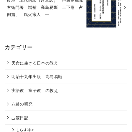
右衛門著 増補 高島易斷 上下巻 占
例篇」 風火家人 一
カテゴリー
天命に生きる日本の教え
明治十九年出版 高島易斷
実語教 童子教 の教え
八卦の研究
占筮日記
しらす神々