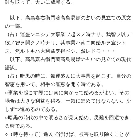
討ち取って、大いに成就する。
以下、高島嘉右衛門著高島易斷の占いの見立ての原文
の一部。
（占）運盛ンニシテ大事業ヲ起スノ時ナリ、我智ヲ以テ
彼ノ智ヲ開クノ時ナリ、其事業ハ南ニ向始ルヲ宜シト
ス、然ルトキハ大利益ヲ得ベシ、然レドモ・・・
以下、高島嘉右衛門著高島易斷の占いの見立ての現代
語訳。
（占）暗黒の時に、氣運盛んに大事業を起こす。自分の
智恵を用いて、相手の智恵を開く時である。
○事業を起こす際には南に向かって始めるがよい。その
場合は大きな利益を得る。一気に進めてはならない。少
しずつ進めるのである。
○暗黒の時代の中で明るさが見え始め、災難を回避でき
る時である。
○（時を待って）進んで行けば、被害を取り除くことが