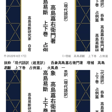
2022年8月17日
増補 高島易斷 上下巻 占例篇
抜粋「現代語訳（超意訳） 呑象高島嘉右衛門著 増補 高島
易斷 上下巻 占例篇」 火風鼎 一