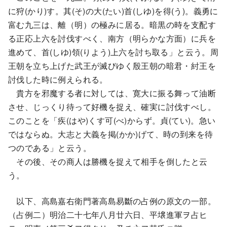
に狩(かり)す。其(そ)の大(たい)首(しゆ)を得(う)。義勇に
富む九三は、離（明）の極みに居る。暗黒の時を支配す
る正応上六を討伐すべく、南方（明らかな方面）に兵を
進めて、首(しゆ)領(りよう)上六を討ち取る」と云う。周
王朝を立ち上げた武王が滅びゆく殷王朝の暗君・紂王を
討伐した時に例えられる。
貴方を邪魔する者に対しては、寛大に振る舞って油断
させ、じっくり待って好機を捉え、確実に討伐すべし。
このことを「疾(はや)くす可(べ)からず。貞(てい)。急い
ではならぬ。大志と大義を掲(かか)げて、時の到来を待
つのである」と云う。
その後、その商人は勝機を捉えて相手を倒したと云
う。
以下、高島嘉右衛門著高島易斷の占例の原文の一部。
（占例二）明治二十七年八月廿六日、平壌進軍ヲ占ヒ