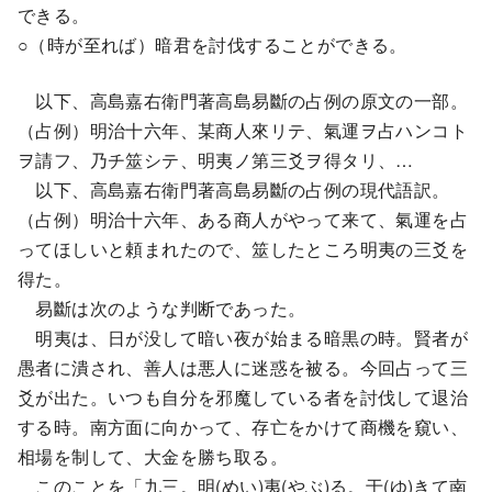
できる。
○（時が至れば）暗君を討伐することができる。
以下、高島嘉右衛門著高島易斷の占例の原文の一部。
（占例）明治十六年、某商人來リテ、氣運ヲ占ハンコト
ヲ請フ、乃チ筮シテ、明夷ノ第三爻ヲ得タリ、…
以下、高島嘉右衛門著高島易斷の占例の現代語訳。
（占例）明治十六年、ある商人がやって来て、氣運を占
ってほしいと頼まれたので、筮したところ明夷の三爻を
得た。
易斷は次のような判断であった。
明夷は、日が没して暗い夜が始まる暗黒の時。賢者が
愚者に潰され、善人は悪人に迷惑を被る。今回占って三
爻が出た。いつも自分を邪魔している者を討伐して退治
する時。南方面に向かって、存亡をかけて商機を窺い、
相場を制して、大金を勝ち取る。
このことを「九三。明(めい)夷(やぶ)る。于(ゆ)きて南