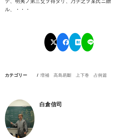
テ、明夷ノ第三爻ヲ得タリ、乃チ之ヲ某氏ニ贈
ル、・・・
増補 高島易斷 上下巻 占例篇
カテゴリー
白倉信司