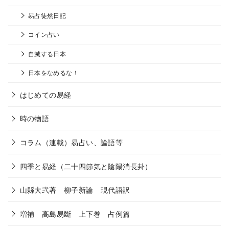
易占徒然日記
コイン占い
自滅する日本
日本をなめるな！
はじめての易経
時の物語
コラム（連載）易占い、論語等
四季と易経（二十四節気と陰陽消長卦）
山縣大弐著 柳子新論 現代語訳
増補 高島易斷 上下巻 占例篇