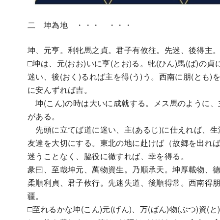
二 坤為地 ・・・ ・・・
坤、元亨。利牝馬之貞。君子有攸往。先迷、後得主
□坤は、元(おお)いに亨(とお)る。牝(ひん)馬(ば)の
迷い、後(おく)るれば主を得(う)う。西南に朋(とも)を
に安んずれば吉。
坤(こん)の時は大いに成就する。メス馬のように、
がある。
先頭に立てば道に迷い、主(あるじ)に仕えれば、生
友達を大切にする。東北の地に赴けば（故郷を出れ
迷うことなく、脇役に徹すれば、幸を得る。
彖曰、至哉坤元、萬物資生。乃順承天。坤厚載物、
柔順利貞、君子攸行。先迷失道、後順得常。西南得
疆。
□至れるかな坤(こん)元(げん)、万(ばん)物(ぶつ)資