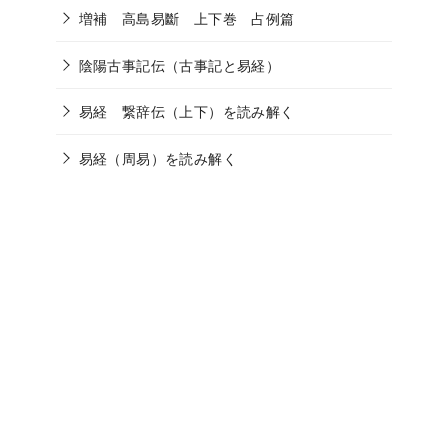
増補 高島易斷 上下巻 占例篇
陰陽古事記伝（古事記と易経）
易経 繋辞伝（上下）を読み解く
易経（周易）を読み解く