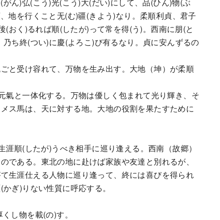
がん)弘(こう)光(こう)大(だい)にして、品(ひん)物(ぶ
の類、地を行くこと无(む)疆(きよう)なり。柔順利貞、君子
(おく)るれば順(したが)って常を得(う)。西南に朋(と
乃ち終(つい)に慶(よろこ)び有るなり。貞に安んずるの
ごと受け容れて、万物を生み出す。大地（坤）が柔順
元氣と一体化する。万物は優しく包まれて光り輝き、そ
。メス馬は、天に対する地。大地の役割を果たすために
。
生涯順(したが)うべき相手に巡り逢える。西南（故郷）
むのである。東北の地に赴けば家族や友達と別れるが、
がて生涯仕える人物に巡り逢って、終には喜びを得られ
(かぎ)りない性質に呼応する。
厚くし物を載(の)す。