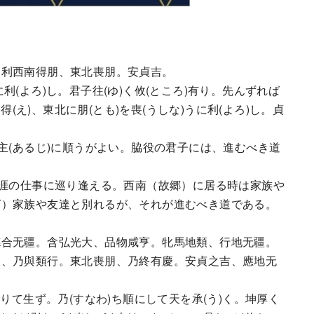
。利西南得朋、東北喪朋。安貞吉。
貞に利(よろ)し。君子往(ゆ)く攸(ところ)有り。先んずれば
得(え)、東北に朋(とも)を喪(うしな)うに利(よろ)し。貞
主(あるじ)に順うがよい。脇役の君子には、進むべき道
涯の仕事に巡り逢える。西南（故郷）に居る時は家族や
ば）家族や友達と別れるが、それが進むべき道である。
德合无疆。含弘光大、品物咸亨。牝馬地類、行地无疆。
朋、乃與類行。東北喪朋、乃終有慶。安貞之吉、應地无
(と)りて生ず。乃(すなわ)ち順にして天を承(う)く。坤厚く