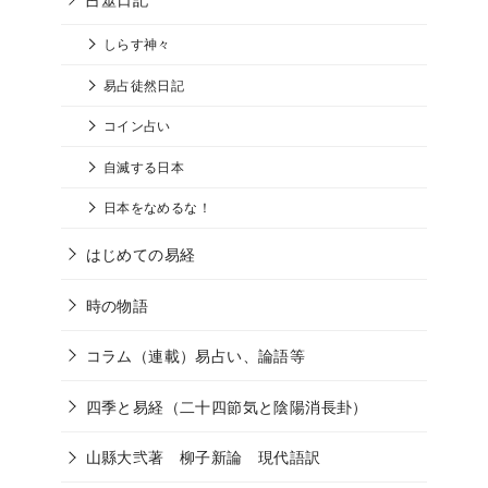
しらす神々
易占徒然日記
コイン占い
自滅する日本
日本をなめるな！
はじめての易経
時の物語
コラム（連載）易占い、論語等
四季と易経（二十四節気と陰陽消長卦）
山縣大弐著 柳子新論 現代語訳