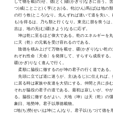
して物を載(の)せ、德(とく)疆(かぎり)なきに合う。含(
つ)咸(ことごと)く亨(とお)る。牝(ひん)馬(ば)は地
の行う攸(ところ)なり。先んずれば迷いて道を失い、後
も)を得るは、乃ち類と行くなり。東北に朋を喪うは、
吉は、地の无(む)疆(きよう)なるに応ず。
坤は乾に至るほど偉大である。乾のエネルギーを丸
に天（乾）の元氣を受け容れるのである。
陰德を積み上げて万物を載せ、疆(かぎり)ない乾の
れぞれ性命〔天命〕を発揮して、すらすら成長する
疆(かぎ)りなく進んで行く。
柔順に脇役に徹するのが坤の君子の行く道である
先頭に立てば道に迷うが、主(あるじ)に仕えれば、
に居る時は家族や友達を大切にする。仲間と共に歩
それが脇役の君子の道である。最初は寂しいが、や
る。脇役に徹するがよい。大地（坤）は天（乾）の彊
象曰、地勢坤。君子以厚德載物。
□地(ち)勢(せい)は坤(こん)なり。君子以(もつ)て德を