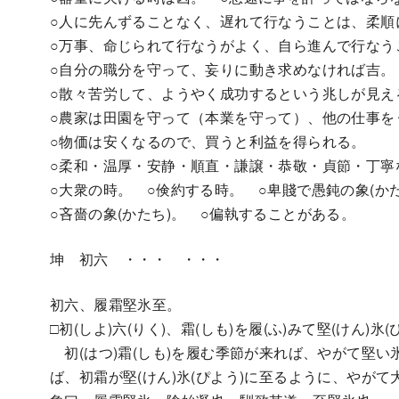
○人に先んずることなく、遅れて行なうことは、柔順
○万事、命じられて行なうがよく、自ら進んで行なう
○自分の職分を守って、妄りに動き求めなければ吉。
○散々苦労して、ようやく成功するという兆しが見え
○農家は田園を守って（本業を守って）、他の仕事を
○物価は安くなるので、買うと利益を得られる。
○柔和・温厚・安静・順直・謙譲・恭敬・貞節・丁寧
○大衆の時。 ○倹約する時。 ○卑賤で愚鈍の象(かた
○吝嗇の象(かたち)。 ○偏執することがある。
坤 初六 ・・・ ・・・
初六、履霜堅氷至。
□初(しよ)六(りく)、霜(しも)を履(ふ)みて堅(けん)氷
初(はつ)霜(しも)を履む季節が来れば、やがて堅
ば、初霜が堅(けん)氷(ぴよう)に至るように、やが