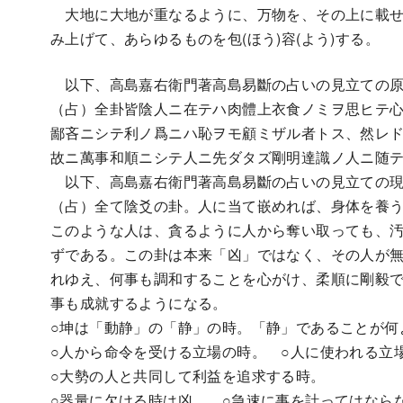
大地に大地が重なるように、万物を、その上に載せ
み上げて、あらゆるものを包(ほう)容(よう)する。
以下、高島嘉右衛門著高島易斷の占いの見立ての原
（占）全卦皆陰人ニ在テハ肉體上衣食ノミヲ思ヒテ
鄙吝ニシテ利ノ爲ニハ恥ヲモ顧ミザル者トス、然レ
故ニ萬事和順ニシテ人ニ先ダタズ剛明達識ノ人ニ随
以下、高島嘉右衛門著高島易斷の占いの見立ての現
（占）全て陰爻の卦。人に当て嵌めれば、身体を養う
このような人は、貪るように人から奪い取っても、
ずである。この卦は本来「凶」ではなく、その人が
れゆえ、何事も調和することを心がけ、柔順に剛毅
事も成就するようになる。
○坤は「動静」の「静」の時。「静」であることが何
○人から命令を受ける立場の時。 ○人に使われる立
○大勢の人と共同して利益を追求する時。
○器量に欠ける時は凶。 ○急速に事を計ってはなら