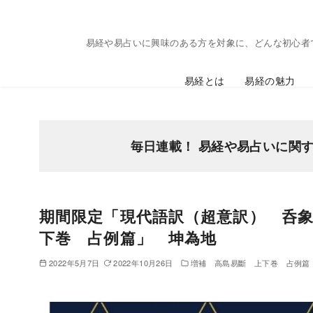
コ
ン
易経や易占いに興味のある方を対象に、どんな初心者
テ
ン
易経とは
易経の魅力
ツ
へ
移
動
毎日連載！ 易経や易占いに関
期間限定「現代語訳（超意訳） 呑
下巻 占例篇」 坤為地
2022年5月7日
2022年10月26日
増補 高島易斷 上下巻 占例篇