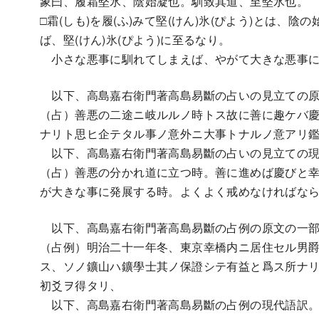
象曰、履霜堅氷、陰始凝也。馴致其道、至堅氷也。
□霜(しも)を履(ふ)みて堅(けん)氷(ぴよう)とは、陰の
ば、堅(けん)氷(ぴよう)に至るなり。
小さな悪事に馴れてしまえば、やがて大きな悪事に
以下、高島嘉右衛門著高島易斷の占いの見立ての原
（占）善悪の二途ニ岐ルルノ時トス故に善に趣ケバ
ナリト思ヒ企テタル事ノ意外ニ大事トナルノ意アリ
以下、高島嘉右衛門著高島易斷の占いの見立ての現
（占）善悪の分かれ道に立つ時。善に進めば慶びと
が大きな事に発展する時。よくよく戒めなければな
以下、高島嘉右衛門著高島易斷の占例の原文の一
（占例）明治二十一年冬、東京幸橋内ニ居住セル男
ス、ソノ鑛山ハ鑛學士其ノ保證シテ有益と爲ス所ナ
初爻ヲ得タリ、
以下、高島嘉右衛門著高島易斷の占例の現代語訳