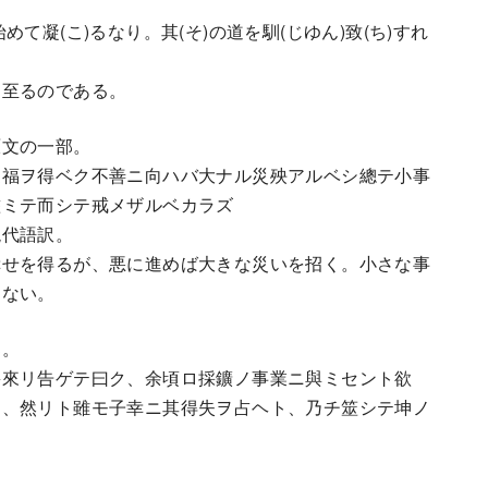
始めて凝(こ)るなり。其(そ)の道を馴(じゆん)致(ち)すれ
至るのである。
文の一部。
慶福ヲ得ベク不善ニ向ハバ大ナル災殃アルベシ總テ小事
鑑ミテ而シテ戒メザルベカラズ
代語訳。
幸せを得るが、悪に進めば大きな災いを招く。小さな事
らない。
部。
爵來リ告ゲテ曰ク、余頃ロ採鑛ノ事業ニ與ミセント欲
リ、然リト雖モ子幸ニ其得失ヲ占ヘト、乃チ筮シテ坤ノ
。