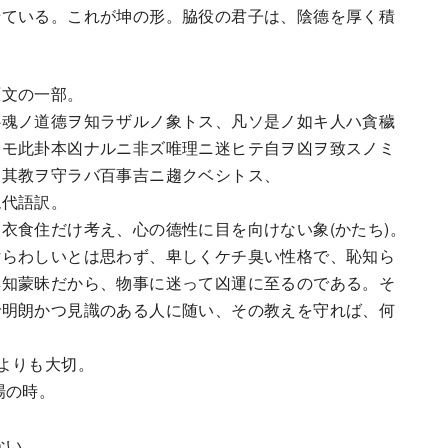
ている。これが坤の形。脇役の君子は、陰德を厚く積
文の一部。
心魂ノ道德ヲ知ラザルノ象トス、凡ソ是ノ如キ人ハ貪穢
ドモ此卦本凶ナルニ非ズ唯理ニ迷ヒテ自ヲ凶ヲ致スノミ
テ其教ヲ守ラバ百事吉ニ趨クベシトス、
代語訳。
衣食住だけ考え、心の德性に目を向けない象(かたち)。
汚らわしいとは思わず、卑しくケチ臭い性格で、恥知ら
無知蒙昧だから、物事に迷って凶運に至るのである。そ
で明朗かつ見識のある人に随い、その教えを守れば、何
よりも大切。
場の時。
ない。