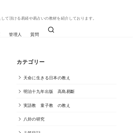
足して頂ける易経や易占いの教材を紹介しております。
庫
管理人
質問
カテゴリー
天命に生きる日本の教え
明治十九年出版 高島易斷
実語教 童子教 の教え
八卦の研究
占筮日記