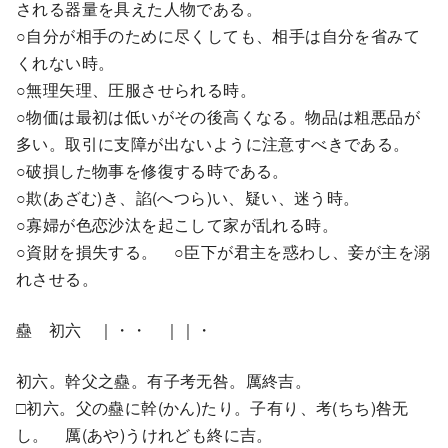
される器量を具えた人物である。
○自分が相手のために尽くしても、相手は自分を省みて
くれない時。
○無理矢理、圧服させられる時。
○物価は最初は低いがその後高くなる。物品は粗悪品が
多い。取引に支障が出ないように注意すべきである。
○破損した物事を修復する時である。
○欺(あざむ)き、諂(へつら)い、疑い、迷う時。
○寡婦が色恋沙汰を起こして家が乱れる時。
○資財を損失する。 ○臣下が君主を惑わし、妾が主を溺
れさせる。
蠱 初六 ｜・・ ｜｜・
初六。幹父之蠱。有子考无咎。厲終吉。
□初六。父の蠱に幹(かん)たり。子有り、考(ちち)咎无
し。 厲(あや)うけれども終に吉。