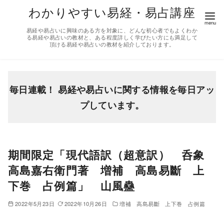
コ
わかりやすい易経・易占講座
ン
易経や易占いに興味のある方を対象に、どんな初心者でもよくわか
テ
る易経や易占いの教材と、ある程度詳しく学びたい方にも満足して
頂ける易経や易占いの教材を紹介しております。
ン
ツ
へ
移
毎日連載！ 易経や易占いに関する情報を毎日アッ
動
プしています。
期間限定「現代語訳（超意訳） 呑象
高島嘉右衛門著 増補 高島易斷 上
下巻 占例篇」 山風蠱
2022年5月23日
2022年10月26日
増補 高島易斷 上下巻 占例篇