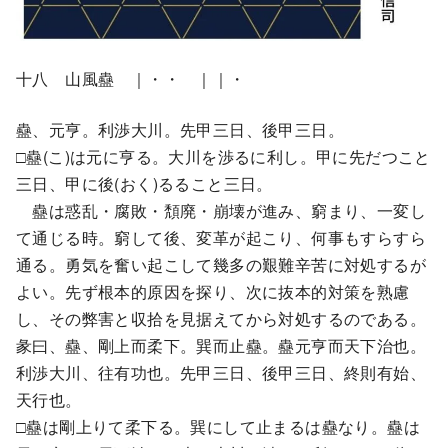
十八 山風蠱 ｜・・ ｜｜・
蠱、元亨。利渉大川。先甲三日、後甲三日。
□蠱(こ)は元に亨る。大川を渉るに利し。甲に先だつこと
三日、甲に後(おく)るること三日。
蠱は惑乱・腐敗・頽廃・崩壊が進み、窮まり、一変し
て通じる時。窮して後、変革が起こり、何事もすらすら
通る。勇気を奮い起こして幾多の艱難辛苦に対処するが
よい。先ず根本的原因を探り、次に抜本的対策を熟慮
し、その弊害と収拾を見据えてから対処するのである。
彖曰、蠱、剛上而柔下。巽而止蠱。蠱元亨而天下治也。
利渉大川、往有功也。先甲三日、後甲三日、終則有始、
天行也。
□蠱は剛上りて柔下る。巽にして止まるは蠱なり。蠱は