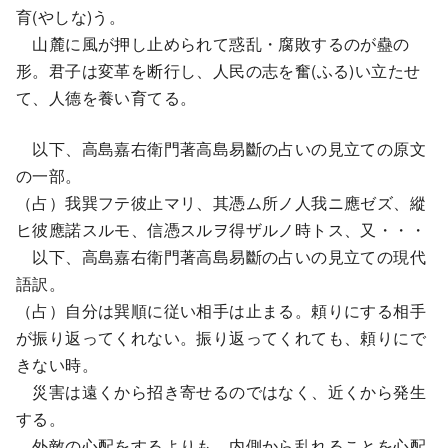
育(やしな)う。
山麓に風が押し止められて惑乱・腐敗するのが蠱の
形。君子は変革を断行し、人民の志を奮(ふる)い立たせ
て、人德を養い育てる。
以下、高島嘉右衛門著高島易斷の占いの見立ての原文
の一部。
（占）我巽フテ彼止マリ、其憑ム所ノ人我ニ應ゼズ、縱
ヒ彼應諾スルモ、信憑スルヲ得ザルノ時トス、又・・・
以下、高島嘉右衛門著高島易斷の占いの見立ての現代
語訳。
（占）自分は巽順に従い相手は止まる。頼りにする相手
が振り返ってくれない。振り返ってくれても、頼りにで
きない時。
災害は遠くから招き寄せるのではなく、近くから発生
する。
外敵の心配をするよりも、内側から乱れることを心配