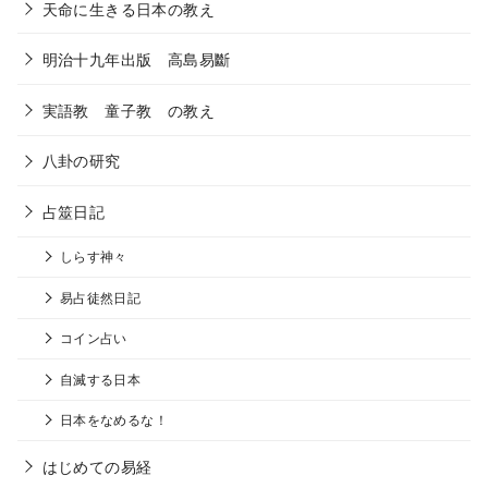
天命に生きる日本の教え
明治十九年出版 高島易斷
実語教 童子教 の教え
八卦の研究
占筮日記
しらす神々
易占徒然日記
コイン占い
自滅する日本
日本をなめるな！
はじめての易経