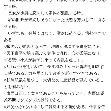
する時。
長女が少男に恋をして家族が混乱する時。
家の財政が破綻しそうになった状態を努力して回復さ
せる時。
いずれも、突然ではなく、漸次に起きる。慎むべきで
ある。
○蟻の穴が原因となって、堤防が決壊する事態に至る。
○天下泰平で驕り高ぶり奢侈に流れ、心が柔弱になり、
ずる賢い小人が調子に乗って内乱を起こす。
○乱れた状態を治めて、長年積み上がった弊害を刷新す
る時である。力を尽くして改革を断行すべきである。
○私利私欲を追求し、大切な友に悪影響が及んでいるこ
とを省みない。
○表面は正しく実直であることを装っている。内面は優
柔不断でグズグズの状態である。
○奸(かん)佞(ねい)にして斡旋する才能がある。仕事を任