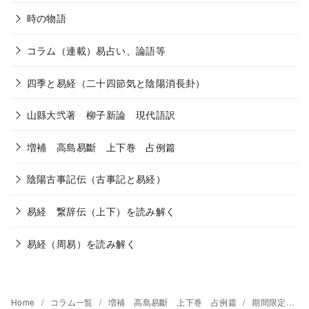
時の物語
コラム（連載）易占い、論語等
四季と易経（二十四節気と陰陽消長卦）
山縣大弐著 柳子新論 現代語訳
増補 高島易斷 上下巻 占例篇
陰陽古事記伝（古事記と易経）
易経 繋辞伝（上下）を読み解く
易経（周易）を読み解く
Home
コラム一覧
増補 高島易斷 上下巻 占例篇
期間限定「現代語訳（超意訳） 呑象高島嘉右衛門著 増補 高島易斷 上下巻 占例篇」 山風蠱