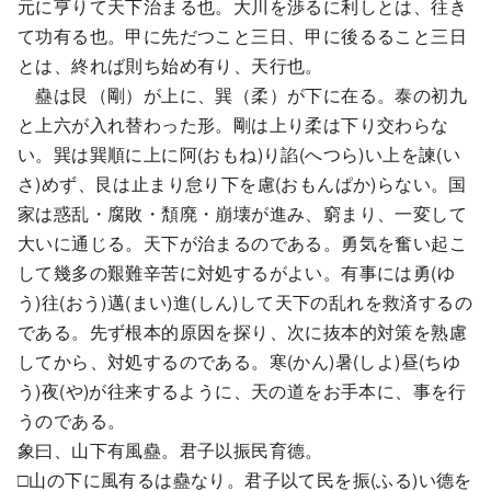
元に亨りて天下治まる也。大川を渉るに利しとは、往き
て功有る也。甲に先だつこと三日、甲に後るること三日
とは、終れば則ち始め有り、天行也。
蠱は艮（剛）が上に、巽（柔）が下に在る。泰の初九
と上六が入れ替わった形。剛は上り柔は下り交わらな
い。巽は巽順に上に阿(おもね)り諂(へつら)い上を諫(い
さ)めず、艮は止まり怠り下を慮(おもんぱか)らない。国
家は惑乱・腐敗・頽廃・崩壊が進み、窮まり、一変して
大いに通じる。天下が治まるのである。勇気を奮い起こ
して幾多の艱難辛苦に対処するがよい。有事には勇(ゆ
う)往(おう)邁(まい)進(しん)して天下の乱れを救済するの
である。先ず根本的原因を探り、次に抜本的対策を熟慮
してから、対処するのである。寒(かん)暑(しよ)昼(ちゆ
う)夜(や)が往来するように、天の道をお手本に、事を行
うのである。
象曰、山下有風蠱。君子以振民育德。
□山の下に風有るは蠱なり。君子以て民を振(ふる)い德を