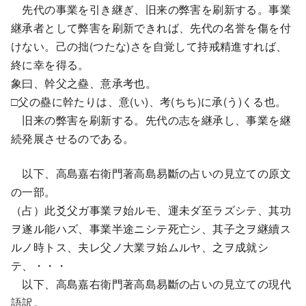
先代の事業を引き継ぎ、旧来の弊害を刷新する。事業
継承者として弊害を刷新できれば、先代の名誉を傷を付
けない。己の拙(つたな)さを自覚して持戒精進すれば、
終に幸を得る。
象曰、幹父之蠱、意承考也。
□父の蠱に幹たりは、意(い)、考(ちち)に承(う)くる也。
旧来の弊害を刷新する。先代の志を継承し、事業を継
続発展させるのである。
以下、高島嘉右衛門著高島易斷の占いの見立ての原文
の一部。
（占）此爻父ガ事業ヲ始ルモ、運未ダ至ラズシテ、其功
ヲ遂ル能ハズ、事業半途ニシテ死亡シ、其子之ヲ継續ス
ルノ時トス、夫レ父ノ大業ヲ始ムルヤ、之ヲ成就シ
テ、・・・
以下、高島嘉右衛門著高島易斷の占いの見立ての現代
語訳。