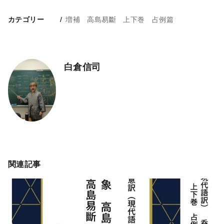
増補 高島易斷 上下巻 占例篇
カテゴリー
白倉信司
関連記事