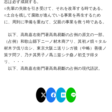
志は必ず成就する。
○先輩の失敗を引き受けて、それを改革する時である。
○土台を残して腐敗が進んでいる事業を再生するため
に、周到に準備を重ねて、父親の事業を救う時である。
以下、高島嘉右衛門著高島易斷の占例の原文の一部。
（占例）和歌山縣下ニ一ノ材木商アリ、其初メ煩々タル
材木ヲ伐リ出シ、東京大阪ニ送リシガ後（中略）善後ノ
策ヲ問フ、乃チ其男子ノ爲ニ筮シテ蠱ノ初爻ヲ得タ
リ、・・・
以下、高島嘉右衛門著高島易斷の占例の現代語訳。