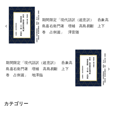
期間限定「現代語訳（超意訳） 呑象高
島嘉右衛門著 増補 高島易斷 上下
巻 占例篇」 澤雷随
期間限定「現代語訳（超意訳） 呑象高
島嘉右衛門著 増補 高島易斷 上下
巻 占例篇」 地澤臨
カテゴリー