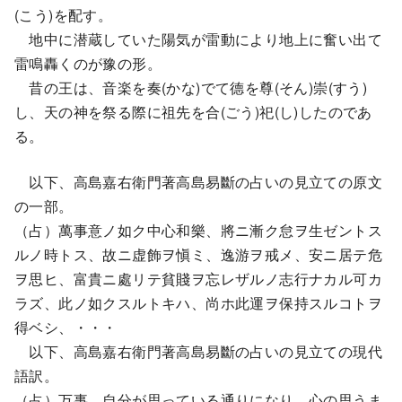
(こう)を配す。
地中に潜蔵していた陽気が雷動により地上に奮い出て
雷鳴轟くのが豫の形。
昔の王は、音楽を奏(かな)でて德を尊(そん)崇(すう)
し、天の神を祭る際に祖先を合(ごう)祀(し)したのであ
る。
以下、高島嘉右衛門著高島易斷の占いの見立ての原文
の一部。
（占）萬事意ノ如ク中心和樂、將ニ漸ク怠ヲ生ゼントス
ルノ時トス、故ニ虚飾ヲ愼ミ、逸游ヲ戒メ、安ニ居テ危
ヲ思ヒ、富貴ニ處リテ貧賤ヲ忘レザルノ志行ナカル可カ
ラズ、此ノ如クスルトキハ、尚ホ此運ヲ保持スルコトヲ
得ベシ、・・・
以下、高島嘉右衛門著高島易斷の占いの見立ての現代
語訳。
（占）万事、自分が思っている通りになり、心の思うま