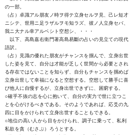
の一部。
（占）卓識アル朋友ノ時ヲ得テ立身セルヲ見、己レ短才
ニシテ、世用ニ足ラザルヲモ知ラズ、彼ノ人立身セバ、
我ニ大ナル幸アルベシト空想シ、・・・
以下、高島嘉右衛門著高島易斷の占いの見立ての現代
語訳。
（占）見識の優れた朋友がチャンスを掴んで、立身出世
した姿を見て、自分は才能が乏しく世間から必要とされ
る存在ではないことを知らず、自分もチャンスを掴めば
立身出世して幸福になると空想する。空想して勝手に喜
び他人に自慢するが、立身出世できずに、困窮する。
○確乎不抜の志を心に抱いて、自分の実力で世に立つこ
とを心がけるべきである。そのようであれば、応爻の九
四に目をかけられて立身出世することもできる。
○地位の高い人から目をかけられ、調子に乗って、私利
私欲を貪（むさぶ）ろうとする。