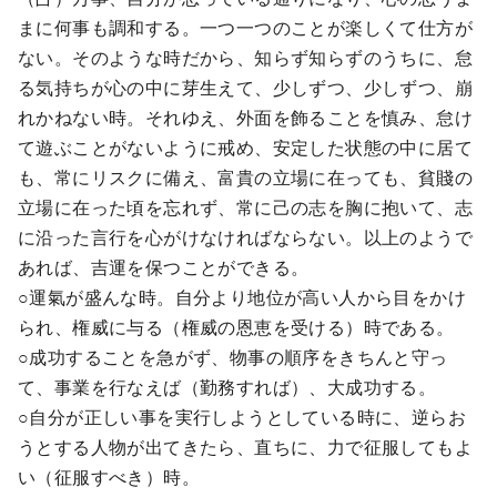
まに何事も調和する。一つ一つのことが楽しくて仕方が
ない。そのような時だから、知らず知らずのうちに、怠
る気持ちが心の中に芽生えて、少しずつ、少しずつ、崩
れかねない時。それゆえ、外面を飾ることを慎み、怠け
て遊ぶことがないように戒め、安定した状態の中に居て
も、常にリスクに備え、富貴の立場に在っても、貧賤の
立場に在った頃を忘れず、常に己の志を胸に抱いて、志
に沿った言行を心がけなければならない。以上のようで
あれば、吉運を保つことができる。
○運氣が盛んな時。自分より地位が高い人から目をかけ
られ、権威に与る（権威の恩恵を受ける）時である。
○成功することを急がず、物事の順序をきちんと守っ
て、事業を行なえば（勤務すれば）、大成功する。
○自分が正しい事を実行しようとしている時に、逆らお
うとする人物が出てきたら、直ちに、力で征服してもよ
い（征服すべき）時。