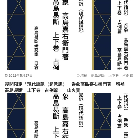
2022年5月27日
増補 高島易斷 上下巻 占例篇
期間限定「現代語訳（超意訳） 呑象高島嘉右衛門著 増補
高島易斷 上下巻 占例篇」 山火賁