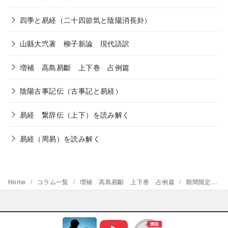
四季と易経（二十四節気と陰陽消長卦）
山縣大弐著 柳子新論 現代語訳
増補 高島易斷 上下巻 占例篇
陰陽古事記伝（古事記と易経）
易経 繋辞伝（上下）を読み解く
易経（周易）を読み解く
Home
コラム一覧
増補 高島易斷 上下巻 占例篇
期間限定「現代語訳（超意訳） 呑象高島嘉右衛門著 増補 高島易斷 上下巻 占例篇」 雷地豫
© 2026
わかりやすい易経・易占講座