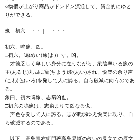
○物価が上がり商品がドンドン流通して、資金的にゆと
りができる。
豫 初六 ・・｜ ・・・
初六。鳴豫。凶。
□初六。鳴(めい)豫(よ)）す。凶。
才德乏しく卑しい身分に在りながら、衆陰率いる豫の
主(あるじ)九四に寵(ちよう)愛(あい)され、悦楽の余り声
(こわ)色(いろ)を発して人に誇る。自ら破滅に向うのであ
る。
象曰、初六鳴豫、志窮凶也。
□初六の鳴豫は、志窮まりて凶なる也。
声色を発して人に誇る。志が脆弱ゆえ悦楽に耽り、自
ら破滅するのである。
以下、高島嘉右衛門著高島易斷の占いの見立ての原文