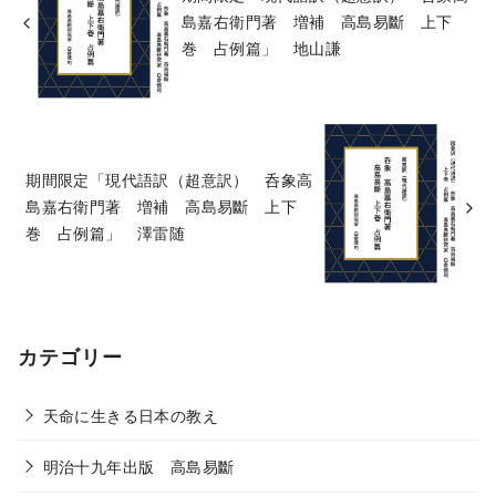
島嘉右衛門著 増補 高島易斷 上下
巻 占例篇」 地山謙
期間限定「現代語訳（超意訳） 呑象高
島嘉右衛門著 増補 高島易斷 上下
巻 占例篇」 澤雷随
カテゴリー
天命に生きる日本の教え
明治十九年出版 高島易斷