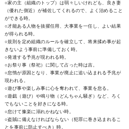
○家の主（組織のトップ）は弱々しいけれども、良き妻
（優れた側近）が補佐してくれるので、よく治めること
ができる時。
○才能ある人物を抜擢任用、大事業を一任し、よい結果
が得られる時。
○規則を定め組織のルールを確立して、将来揉め事が起
きないよう事前に準備しておく時。
○発達する予兆が現われる時。
○お祭り事（祭祀）に関して占った時は吉。
○怠惰が原因となり、事業が廃止に追い込まれる予兆が
現われる。
○遊び事や楽しみ事に心を奪われて、事業を怠る。
○遊戯（遊び）や鳴り物（どんちゃん騒ぎ）など、ろく
でもないことを好きになる時。
○怠けて豫楽に溺れかねない時。
○盗賊に備えなければならない（犯罪に巻き込まれるこ
とを事前に防止すべき）時。