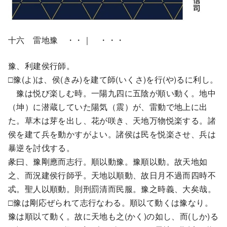
十六 雷地豫 ・・｜ ・・・
豫、利建侯行師。
□豫(よ)は、侯(きみ)を建て師(いくさ)を行(や)るに利し。
豫は悦び楽しむ時。一陽九四に五陰が順い動く。地中
（坤）に潜蔵していた陽気（震）が、雷動で地上に出
た。草木は芽を出し、花が咲き、天地万物悦楽する。諸
侯を建て兵を動かすがよい。諸侯は民を悦楽させ、兵は
暴逆を討伐する。
彖曰、豫剛應而志行。順以動豫。豫順以動。故天地如
之、而況建侯行師乎。天地以順動、故日月不過而四時不
忒。聖人以順動。則刑罰清而民服。豫之時義、大矣哉。
□豫は剛応ぜられて志行なわる。順以て動くは豫なり。
豫は順以て動く。故に天地も之(かく)の如し、而(しか)る