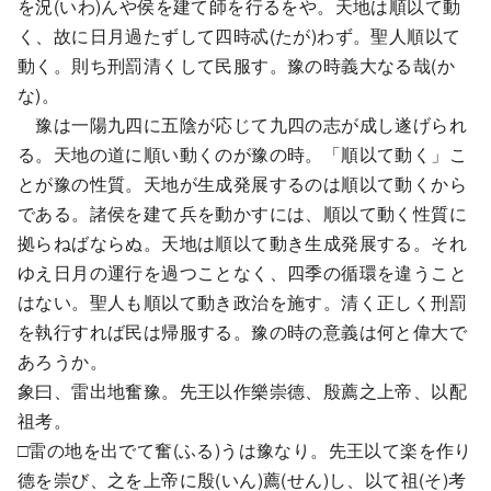
を況(いわ)んや侯を建て師を行るをや。天地は順以て動
く、故に日月過たずして四時忒(たが)わず。聖人順以て
動く。則ち刑罰清くして民服す。豫の時義大なる哉(か
な)。
豫は一陽九四に五陰が応じて九四の志が成し遂げられ
る。天地の道に順い動くのが豫の時。「順以て動く」こ
とが豫の性質。天地が生成発展するのは順以て動くから
である。諸侯を建て兵を動かすには、順以て動く性質に
拠らねばならぬ。天地は順以て動き生成発展する。それ
ゆえ日月の運行を過つことなく、四季の循環を違うこと
はない。聖人も順以て動き政治を施す。清く正しく刑罰
を執行すれば民は帰服する。豫の時の意義は何と偉大で
あろうか。
象曰、雷出地奮豫。先王以作樂崇德、殷薦之上帝、以配
祖考。
□雷の地を出でて奮(ふる)うは豫なり。先王以て楽を作り
德を崇び、之を上帝に殷(いん)薦(せん)し、以て祖(そ)考