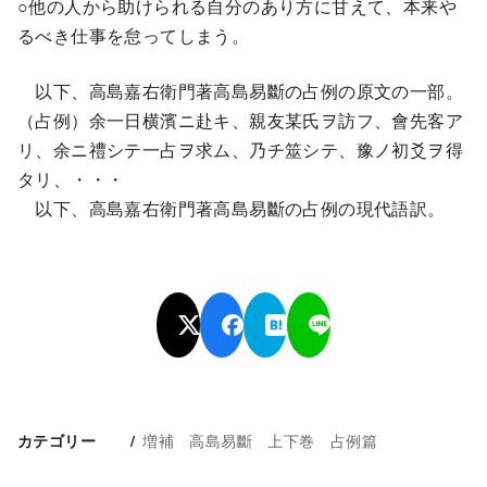
○他の人から助けられる自分のあり方に甘えて、本来や
るべき仕事を怠ってしまう。
以下、高島嘉右衛門著高島易斷の占例の原文の一部。
（占例）余一日横濱ニ赴キ、親友某氏ヲ訪フ、會先客ア
リ、余ニ禮シテ一占ヲ求ム、乃チ筮シテ、豫ノ初爻ヲ得
タリ、・・・
以下、高島嘉右衛門著高島易斷の占例の現代語訳。
増補 高島易斷 上下巻 占例篇
カテゴリー