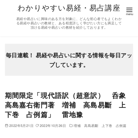
コ
わかりやすい易経・易占講座
ン
易経や易占いに興味のある方を対象に、どんな初心者でもよくわか
テ
る易経や易占いの教材と、ある程度詳しく学びたい方にも満足して
頂ける易経や易占いの教材を紹介しております。
ン
ツ
へ
移
毎日連載！ 易経や易占いに関する情報を毎日アッ
動
プしています。
期間限定「現代語訳（超意訳） 呑象
高島嘉右衛門著 増補 高島易斷 上
下巻 占例篇」 雷地豫
2022年5月21日
2022年10月26日
増補 高島易斷 上下巻 占例篇