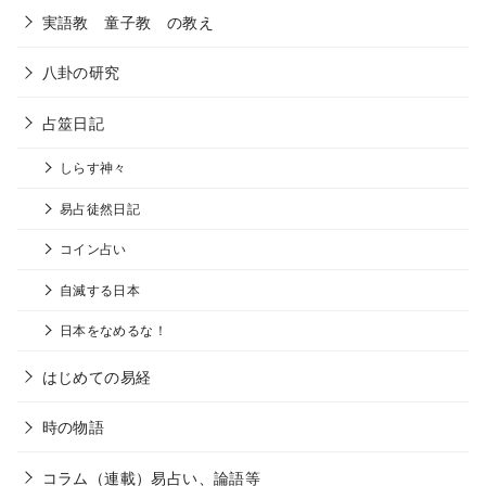
実語教 童子教 の教え
八卦の研究
占筮日記
しらす神々
易占徒然日記
コイン占い
自滅する日本
日本をなめるな！
はじめての易経
時の物語
コラム（連載）易占い、論語等