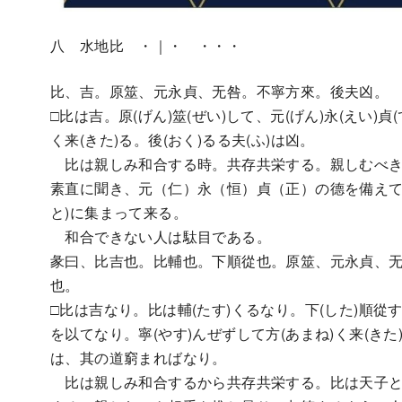
八 水地比 ・｜・ ・・・
比、吉。原筮、元永貞、无咎。不寧方來。後夫凶。
□比は吉。原(げん)筮(ぜい)して、元(げん)永(えい)
く来(きた)る。後(おく)るる夫(ふ)は凶。
比は親しみ和合する時。共存共栄する。親しむべき相
素直に聞き、元（仁）永（恒）貞（正）の德を備えて
と)に集まって来る。
和合できない人は駄目である。
彖曰、比吉也。比輔也。下順從也。原筮、元永貞、
也。
□比は吉なり。比は輔(たす)くるなり。下(した)順
を以てなり。寧(やす)んぜずして方(あまね)く来(きた
は、其の道窮まればなり。
比は親しみ和合するから共存共栄する。比は天子と