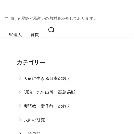
足して頂ける易経や易占いの教材を紹介しております。
庫
管理人
質問
カテゴリー
天命に生きる日本の教え
明治十九年出版 高島易斷
実語教 童子教 の教え
八卦の研究
占筮日記