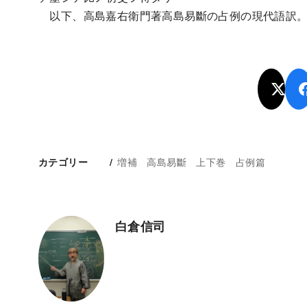
以下、高島嘉右衛門著高島易斷の占例の現代語訳
増補 高島易斷 上下巻 占例篇
カテゴリー
白倉信司