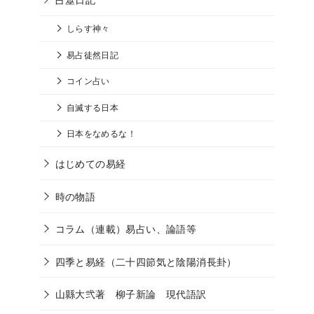
しらす神々
易占徒然日記
コイン占い
自滅する日本
日本をなめるな！
はじめての易経
時の物語
コラム（連載）易占い、論語等
四季と易経（二十四節気と陰陽消長卦）
山縣大弐著 柳子新論 現代語訳