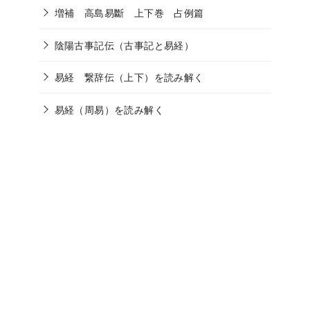
増補 高島易斷 上下巻 占例篇
陰陽古事記伝（古事記と易経）
易経 繋辞伝（上下）を読み解く
易経（周易）を読み解く