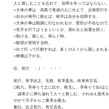
人と親しむことを忘れて、信用を失ってはならない
○大体の事は、高貴で老成の人に仕えて、企画実行す
○自分が相手に順えば、相手は自分を信用する。
○大体の事は順調に行なわれるが、賢臣が不在なので
○先手を打てばうまくいくが、遅れると凶運を招く。
○助ける、親しむ、和らぐ時。
○願望が実現する時。
○出て行って行動すれば、多くの人々から親しまれる
○物価は下がる。
比 初六 ・｜・ ・・・
初六。有孚比之。无咎。有孚盈缶。終來有它吉。
□初六。孚有りて之に比す。咎无し。孚有りて缶(ほとぎ
誠実さに満ち溢れて人々と親しむ。それゆえ過失を
やがて天子からご褒美を賜る。
象曰、比之初六、有它吉也。