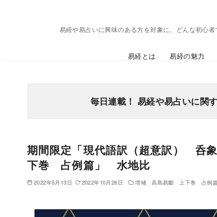
コ
ン
易経や易占いに興味のある方を対象に、どんな初心者
テ
ン
易経とは
易経の魅力
ツ
へ
移
動
毎日連載！ 易経や易占いに関
期間限定「現代語訳（超意訳） 呑
下巻 占例篇」 水地比
2022年5月13日
2022年10月26日
増補 高島易斷 上下巻 占例