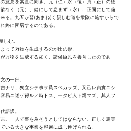
人の意見を素直に聞き、元（仁）永（恒）貞（正）の德
私欲なく（元）、健にして息まず（永）、正固にして偏
来る。九五が普(あまね)く親しむ道を衆陰に施すからで
され終に困窮するのである。
親しむ。
よって万物を生成するのが比の形。
が万物を生成する如く、諸侯臣民を養育したのであ
文の一部。
ニ吉ナリ、獨立シテ事ヲ爲スベカラズ、又己レ貞實ニシ
ヲ容易ニ遂ゲ得ルノ時トス、一タビ人ト親マズ、其人ヲ
代語訳。
ば吉。一人で事を為そうとしてはならない。正しく篤実
している大きな事業を容易に成し遂げられる。