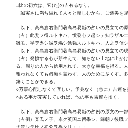
□比の初六は、它(た)の吉有るなり。
誠実さに満ち溢れて人々と親しむから、ご褒美を賜
以下、高島嘉右衛門著高島易斷の占いの見立ての原
（占）此爻ヲ得ルトキハ、憤發心ヲ起シテ知ラザル
雖モ、孚ヲ盡シ誠ヲ竭シ勉強スルトキハ、人之ヲ信
以下、高島嘉右衛門著高島易斷の占いの見立ての現
（占）発憤する心が芽生えて、知らない土地に出か
る。周りの人から信用されて、大きな幸福を得る。
報われなくても愚痴を言わず、人のために尽くす。
築くことができる。
○万事心配しなくて宜しい。予兆なく（急に）吉運を
○ある事が充実していれば、他の事も吉運を招く。
以下、高島嘉右衛門著高島易斷の占例の原文の一
（占例）某氏ノ子、永ク英国ニ留學シ、歸朝ノ後職
チ筮シテ比ノ初爻ヲ得タリ・・・