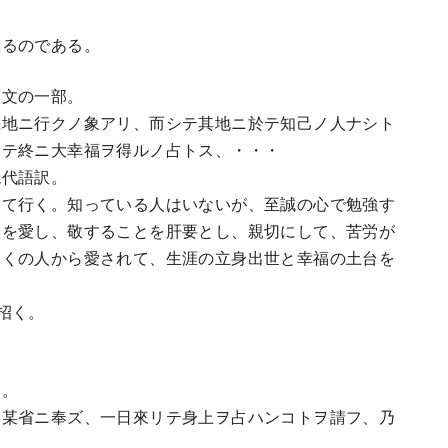
るのである。
文の一部。
土地ニ行クノ象アリ、而シテ其地ニ於テ知己ノ人ナシト
シテ終ニ大幸福ヲ得ルノ占トス、・・・
代語訳。
けて行く。知っている人はいないが、至誠の心で勉強す
人を愛し、敬することを肝要とし、親切にして、苦労が
多くの人から愛されて、生涯の立身出世と幸福の土台を
招く。
部。
ヲ某省ニ奉ズ、一日來リテ身上ヲ占ハンコトヲ請フ、乃