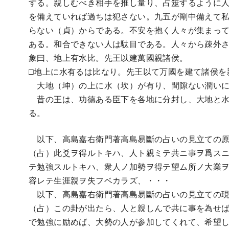
する。親しむべき相手を推し量り、占筮するように
を備えていれば過ちは犯さない。九五が剛中備えて
らない（貞）からである。不安を抱く人々が集まって
ある。和合できない人は駄目である。人々から疎外
象曰、地上有水比。先王以建萬國親諸侯。
□地上に水有るは比なり。先王以て万國を建て諸侯を
大地（坤）の上に水（坎）が有り、間隙ない潤いに
昔の王は、功德ある臣下を各地に分封し、大地と水
る。
以下、高島嘉右衛門著高島易斷の占いの見立ての原
（占）此爻ヲ得ルトキハ、人ト親ミテ共ニ事ヲ爲ス
テ勉強スルトキハ、衆人ノ加勢ヲ得テ望ム所ノ大業
容レテ生涯親ヲ失フベカラズ、・・・
以下、高島嘉右衛門著高島易斷の占いの見立ての現
（占）この卦が出たら、人と親しんで共に事を為せ
で勉強に励めば、大勢の人が参加してくれて、希望