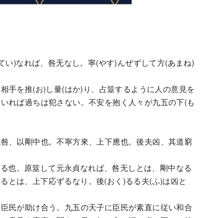
貞(てい)なれば、咎无なし。寧(やす)んぜずして方(あまね)
手を推(お)し量(はか)り、占筮するように人の意見を
いれば過ちは犯さない。不安を抱く人々が九五の下(も
无咎、以剛中也。不寧方來、上下應也。後夫凶、其道窮
從する也。原筮して元永貞なれば、咎无しとは、剛中なる
)るとは、上下応ずるなり。後(おく)るる夫(ふ)は凶と
臣民が助け合う。九五の天子に臣民が素直に従い和合