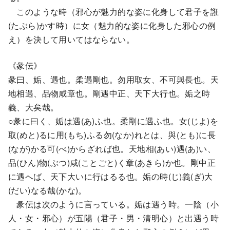
このような時（邪心が魅力的な姿に化身して君子を誑
(たぶら)かす時）に女（魅力的な姿に化身した邪心の例
え）を決して用いてはならない。
《彖伝》
彖曰、姤、遇也。柔遇剛也。勿用取女、不可與長也。天
地相遇、品物咸章也。剛遇中正、天下大行也。姤之時
義、大矣哉。
○彖に曰く、姤は遇(あ)ふ也。柔剛に遇ふ也。女(じよ)を
取(めと)るに用(もち)ふる勿(なか)れとは、與(とも)に長
(なが)かる可(べ)からざれば也。天地相(あい)遇(あ)い、
品(ひん)物(ぶつ)咸(ことごと)く章(あきら)か也。剛中正
に遇へば、天下大いに行はるる也。姤の時(じ)義(ぎ)大
(だい)なる哉(かな)。
彖伝は次のように言っている。姤は遇う時。一陰（小
人・女・邪心）が五陽（君子・男・清明心）と出遇う時