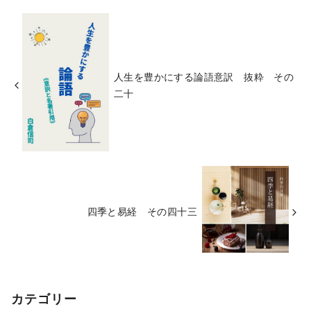
人生を豊かにする論語意訳 抜粋 その
二十
四季と易経 その四十三
カテゴリー