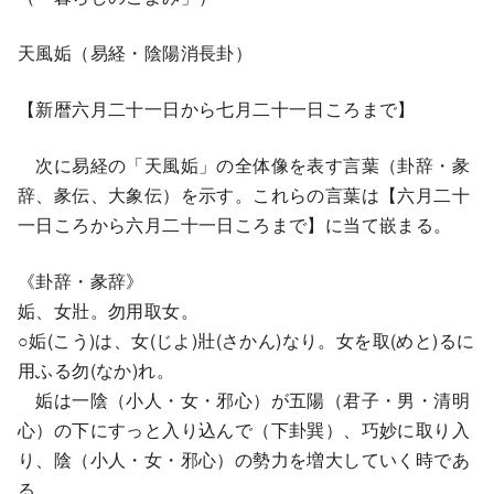
天風姤（易経・陰陽消長卦）
【新暦六月二十一日から七月二十一日ころまで】
次に易経の「天風姤」の全体像を表す言葉（卦辞・彖
辞、彖伝、大象伝）を示す。これらの言葉は【六月二十
一日ころから六月二十一日ころまで】に当て嵌まる。
《卦辞・彖辞》
姤、女壯。勿用取女。
○姤(こう)は、女(じよ)壯(さかん)なり。女を取(めと)るに
用ふる勿(なか)れ。
姤は一陰（小人・女・邪心）が五陽（君子・男・清明
心）の下にすっと入り込んで（下卦巽）、巧妙に取り入
り、陰（小人・女・邪心）の勢力を増大していく時であ
る。