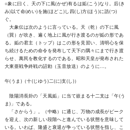
○象に曰く、天の下に風(かぜ)有るは姤(こう)なり。后(き
み)以て命(めい)を施(ほどこ)し四(し)方(ほう)に誥(つ)
ぐ。
大象伝は次のように言っている。天（乾）の下に風
（巽）が吹き、遍く地上に風が行き渡るのが姤の形であ
る。姤の君主（トップ）はこの形を見習い、清明心を保
ち続けるための命令を発布して天下の隅々にまで行き渡
らせ、萬民を教化するのである。昭和天皇が発布された
大東亜戦争終戦の詔勅（玉音放送）のように…。
午(うま)（十(じゆう)二(に)支(し)）
陰陽消長卦の「天風姤」に当て嵌まる十二支は「午(う
ま)」である。
「さからう」。（中略）に通じ、万物の成長がピーク
を迎え、次の新しい段階へと進んでいる状態を意味して
いる。いわば、隆盛と衰退が争っている状態を指し、こ