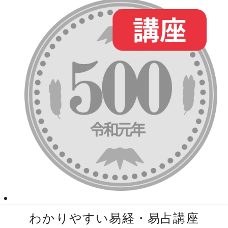
コ
わかりやすい易経・易占講座
ン