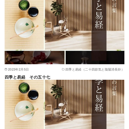
2023年2月5日
四季と易経（二十四節気と陰陽消長卦）
四季と易経 その五十七