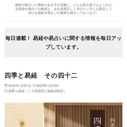
易経や易占いに興味のある方を対象に、どんな初心者でもよくわか
テ
る易経や易占いの教材と、ある程度詳しく学びたい方にも満足して
頂ける易経や易占いの教材を紹介しております。
ン
ツ
へ
移
毎日連載！ 易経や易占いに関する情報を毎日アッ
動
プしています。
四季と易経 その四十二
2023年1月21日
2023年1月23日
四季と易経（二十四節気と陰陽消長卦）