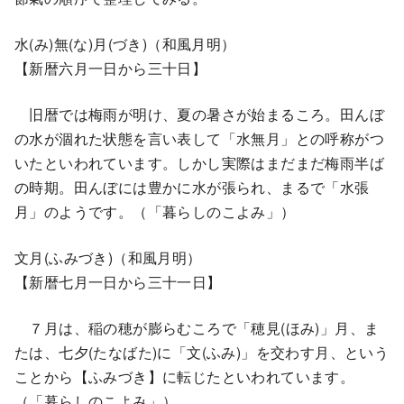
水(み)無(な)月(づき)（和風月明）
【新暦六月一日から三十日】
旧暦では梅雨が明け、夏の暑さが始まるころ。田んぼ
の水が涸れた状態を言い表して「水無月」との呼称がつ
いたといわれています。しかし実際はまだまだ梅雨半ば
の時期。田んぼには豊かに水が張られ、まるで「水張
月」のようです。（「暮らしのこよみ」）
文月(ふみづき)（和風月明）
【新暦七月一日から三十一日】
７月は、稲の穂が膨らむころで「穂見(ほみ)」月、ま
たは、七夕(たなばた)に「文(ふみ)」を交わす月、という
ことから【ふみづき】に転じたといわれています。
（「暮らしのこよみ」）