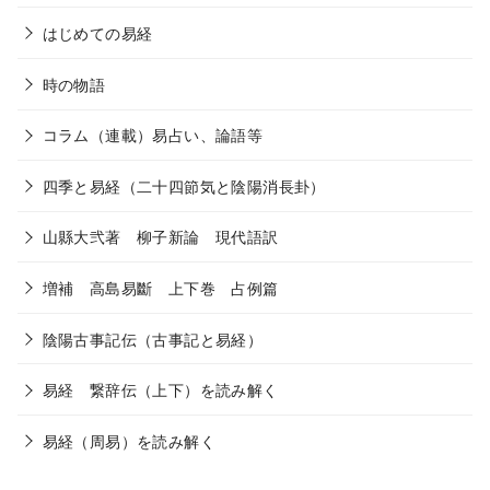
はじめての易経
時の物語
コラム（連載）易占い、論語等
四季と易経（二十四節気と陰陽消長卦）
山縣大弐著 柳子新論 現代語訳
増補 高島易斷 上下巻 占例篇
陰陽古事記伝（古事記と易経）
易経 繋辞伝（上下）を読み解く
易経（周易）を読み解く