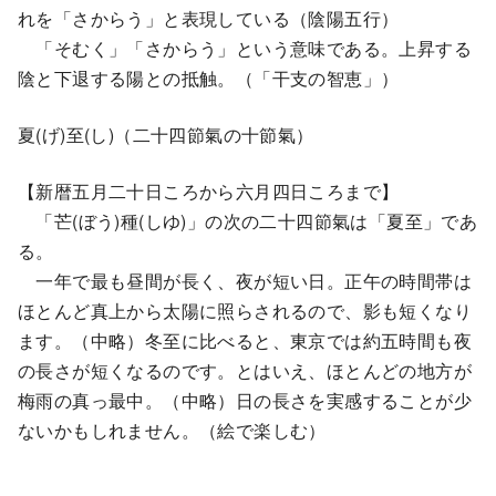
れを「さからう」と表現している（陰陽五行）
「そむく」「さからう」という意味である。上昇する
陰と下退する陽との抵触。（「干支の智恵」）
夏(げ)至(し)（二十四節氣の十節氣）
【新暦五月二十日ころから六月四日ころまで】
「芒(ぼう)種(しゆ)」の次の二十四節氣は「夏至」であ
る。
一年で最も昼間が長く、夜が短い日。正午の時間帯は
ほとんど真上から太陽に照らされるので、影も短くなり
ます。（中略）冬至に比べると、東京では約五時間も夜
の長さが短くなるのです。とはいえ、ほとんどの地方が
梅雨の真っ最中。（中略）日の長さを実感することが少
ないかもしれません。（絵で楽しむ）