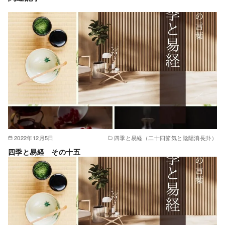
2022年12月5日
四季と易経（二十四節気と陰陽消長卦）
四季と易経 その十五