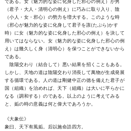
である。女（魅力的な姿に化身した邪心の例え）が男
（君子・大人・清明心の例え）に巧みに取り入り、陰
（小人・女・邪心）の勢力を増大する。このような時
（邪心が魅力的な姿に化身して君子を誑(たぶら)かす
時）に女（魅力的な姿に化身した邪心の例え）を決して
用いてはならない。女（魅力的な姿に化身した邪心の例
え）は幾久しく身（清明心）を保つことができないから
である。
陰陽交わり（結合して）悪い結果を招くこともある。
しかし、天地の道は陰陽交わり消長して萬物が生成発展
する循環である。人の道は剛健中正の德を備えた君子が
国（組織）を治めれば、天下（組織）は大いに平らかに
なる（調和する）のである。以上のように考えてみる
と、姤の時の意義は何と偉大であろうか。
《大象伝》
象曰、天下有風姤。后以施命誥四方。