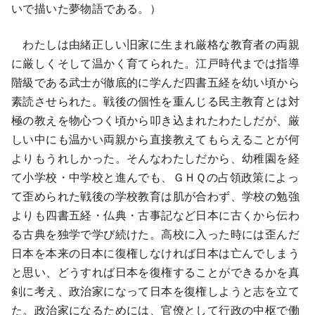
いで描いた夢物語である。）
わたしは由緒正しい旧家に生まれ厳格な教育者の両親
に厳しくそして温かく育てられた。江戸時代までは指導
階級である武士が徹底的に学んだ四書五経を幼い頃から
素読させられた。戦後の個性を重んじる民主教育とは対
極の教えを物心つく頃から叩き込まれたわたしだが、厳
しい中にも温かい両親から直接教えてもらえることが何
よりもうれしかった。そんなわたしだから、幼稚園を経
て小学校・中学校と進んでも、ＧＨＱの占領政策によっ
て歪められた戦後の学校教育は肌が合わず、学校の勉強
よりも四書五経・仏典・古事記など日本に古くから伝わ
る古典を独学で学び続けた。高校に入った時には歪んだ
日本を本来の日本に復権しなければ日本は亡んでしまう
と思い、どうすれば日本を復権することができるかを真
剣に考え、政治家になって日本を復権しようと志を立て
た。政治家になるためには、官僚として行政の中枢で働