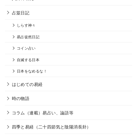
占筮日記
しらす神々
易占徒然日記
コイン占い
自滅する日本
日本をなめるな！
はじめての易経
時の物語
コラム（連載）易占い、論語等
四季と易経（二十四節気と陰陽消長卦）