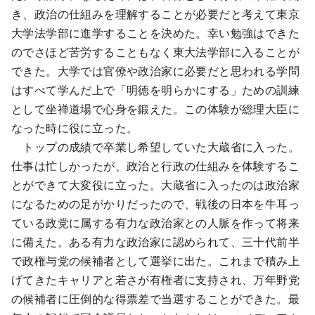
き、政治の仕組みを理解することが必要だと考えて東京
大学法学部に進学することを決めた。幸い勉強はできた
のでさほど苦労することもなく東大法学部に入ることが
できた。大学では官僚や政治家に必要だと思われる学問
はすべて学んだ上で「明徳を明らかにする」ための訓練
として坐禅道場で心身を鍛えた。この体験が総理大臣に
なった時に役に立った。
トップの成績で卒業し希望していた大蔵省に入った。
仕事は忙しかったが、政治と行政の仕組みを体験するこ
とができて大変役に立った。大蔵省に入ったのは政治家
になるための足がかりだったので、戦後の日本を牛耳っ
ている政党に属する有力な政治家との人脈を作って将来
に備えた。ある有力な政治家に認められて、三十代前半
で政権与党の候補者として選挙に出た。これまで積み上
げてきたキャリアと若さが有権者に支持され、万年野党
の候補者に圧倒的な得票差で当選することができた。最