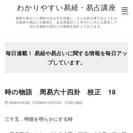
コ
わかりやすい易経・易占講座
ン
易経や易占いに興味のある方を対象に、どんな初心者でもよくわか
テ
る易経や易占いの教材と、ある程度詳しく学びたい方にも満足して
頂ける易経や易占いの教材を紹介しております。
ン
ツ
へ
移
毎日連載！ 易経や易占いに関する情報を毎日アッ
動
プしています。
時の物語 周易六十四卦 校正 18
2024年4月8日
2025年10月10日
時の物語
三十五．明徳を明らかにする時