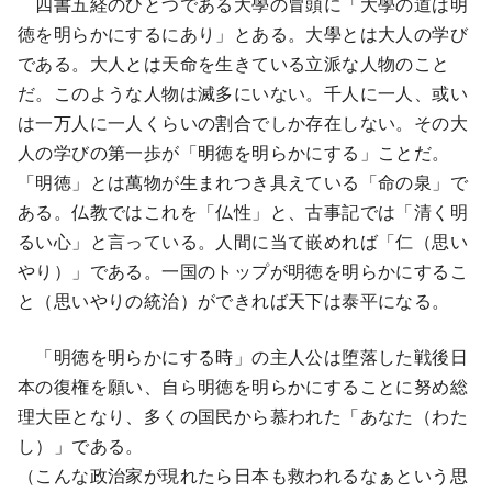
四書五経のひとつである大學の冒頭に「大學の道は明
徳を明らかにするにあり」とある。大學とは大人の学び
である。大人とは天命を生きている立派な人物のこと
だ。このような人物は滅多にいない。千人に一人、或い
は一万人に一人くらいの割合でしか存在しない。その大
人の学びの第一歩が「明徳を明らかにする」ことだ。
「明徳」とは萬物が生まれつき具えている「命の泉」で
ある。仏教ではこれを「仏性」と、古事記では「清く明
るい心」と言っている。人間に当て嵌めれば「仁（思い
やり）」である。一国のトップが明徳を明らかにするこ
と（思いやりの統治）ができれば天下は泰平になる。
「明徳を明らかにする時」の主人公は堕落した戦後日
本の復権を願い、自ら明徳を明らかにすることに努め総
理大臣となり、多くの国民から慕われた「あなた（わた
し）」である。
（こんな政治家が現れたら日本も救われるなぁという思