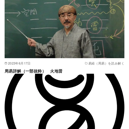
2023年6月17日
易経（周易）を読み解く
周易詳解（一部抜粋） 火地晋