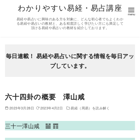
コ
わかりやすい易経・易占講座
ン
易経や易占いに興味のある方を対象に、どんな初心者でもよくわか
テ
る易経や易占いの教材と、ある程度詳しく学びたい方にも満足して
頂ける易経や易占いの教材を紹介しております。
ン
ツ
へ
移
毎日連載！ 易経や易占いに関する情報を毎日アッ
動
プしています。
六十四卦の概要 澤山咸
2023年3月28日
2023年4月2日
易経（周易）を読み解く
三十一澤山咸 ☱ ☶