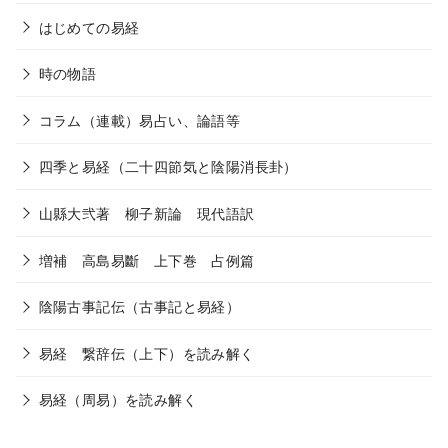
はじめての易経
時の物語
コラム（連載）易占い、論語等
四季と易経（二十四節気と陰陽消長卦）
山縣大弐著 柳子新論 現代語訳
増補 高島易斷 上下巻 占例篇
陰陽古事記伝（古事記と易経）
易経 繋辞伝（上下）を読み解く
易経（周易）を読み解く