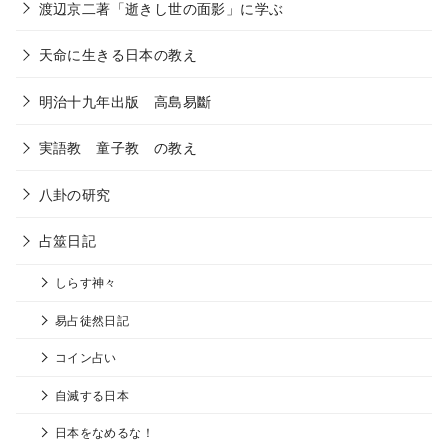
渡辺京二著「逝きし世の面影」に学ぶ
天命に生きる日本の教え
明治十九年出版 高島易斷
実語教 童子教 の教え
八卦の研究
占筮日記
しらす神々
易占徒然日記
コイン占い
自滅する日本
日本をなめるな！