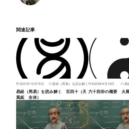
関連記事
2021年12月15日
易経（周易）を読み解く
2023年4月16日
易
易経（周易）を読み解く 百四十（天
六十四卦の概要 火
風姤 全体）