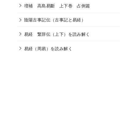
増補 高島易斷 上下巻 占例篇
陰陽古事記伝（古事記と易経）
易経 繋辞伝（上下）を読み解く
易経（周易）を読み解く