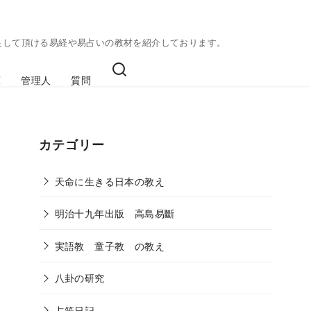
足して頂ける易経や易占いの教材を紹介しております。
庫
管理人
質問
カテゴリー
天命に生きる日本の教え
明治十九年出版 高島易斷
実語教 童子教 の教え
八卦の研究
占筮日記