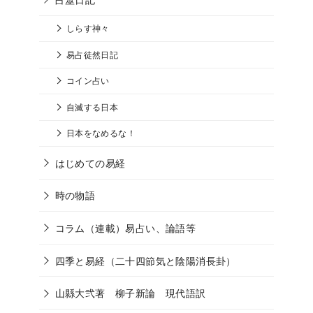
しらす神々
易占徒然日記
コイン占い
自滅する日本
日本をなめるな！
はじめての易経
時の物語
コラム（連載）易占い、論語等
四季と易経（二十四節気と陰陽消長卦）
山縣大弐著 柳子新論 現代語訳