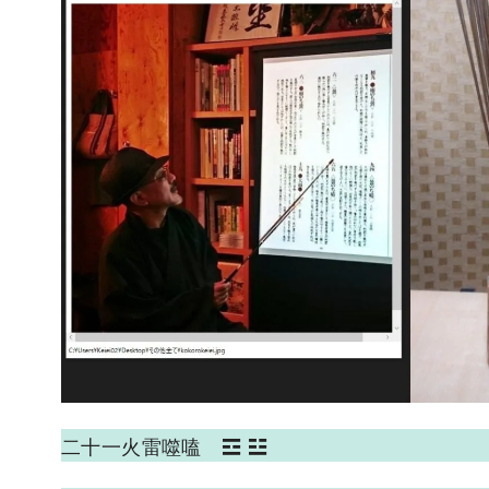
二十一火雷噬嗑 ☲ ☳