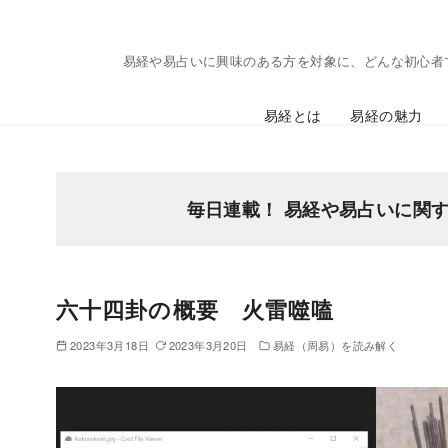
コ
ン
易経や易占いに興味のある方を対象に、どんな初心者
テ
ン
易経とは
易経の魅力
ツ
へ
移
動
毎日連載！ 易経や易占いに関
六十四卦の概要 火雷噬嗑
2023年3月18日
2023年3月20日
易経（周易）を読み解く