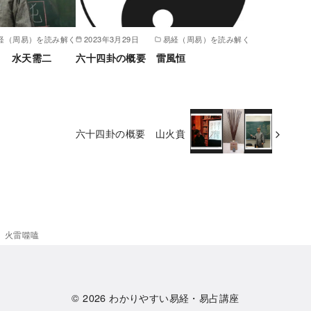
経（周易）を読み解く
2023年3月29日
易経（周易）を読み解く
） 水天需二
六十四卦の概要 雷風恒
六十四卦の概要 山火賁
 火雷噬嗑
© 2026
わかりやすい易経・易占講座