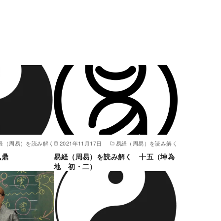
経（周易）を読み解く
2021年11月17日
易経（周易）を読み解く
風鼎
易経（周易）を読み解く 十五（坤為
地 初・二）