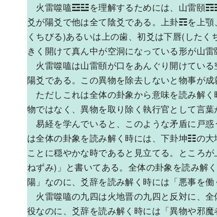
火雷噬嗑☲☳を理解するためには、山雷頤☶
爻が陽爻で他は全て陰爻である。上卦☶を上顎
くちびる)あるいは上の歯、初爻は下唇(したく
きく開けて真ん中が空洞になっている形が山雷
火雷噬嗑は山雷頤が口をあんぐり開けている
陽爻である。この異物を除去しないと物事が成
ただしこれは全体の卦象から意味を読み解く
物ではなく、異物を取り除く執行官として言葉
易経を学んでいると、このような矛盾に戸惑
は全体の卦象を読み解く時には、下卦坤☷の大
ことに穏やかな時であると見立てる。ところが
ねずみ)」と書いてある。全体の卦象を読み解
陽」なのに、爻辞を読み解く時には「悪事を働く
火雷噬嗑の九四は火地晋の九四と反対に、全
役なのに、爻辞を読み解く時には「異物や邪魔