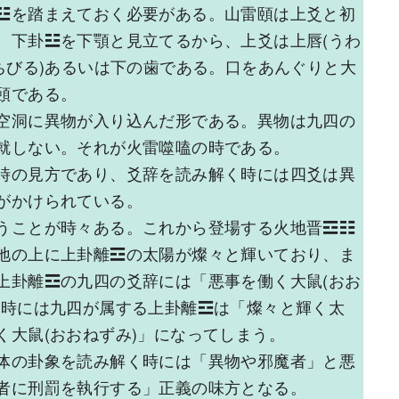
☳を踏まえておく必要がある。山雷頤は上爻と初
、下卦☳を下顎と見立てるから、上爻は上唇(うわ
ちびる)あるいは下の歯である。口をあんぐりと大
頤である。
空洞に異物が入り込んだ形である。異物は九四の
就しない。それが火雷噬嗑の時である。
時の見方であり、爻辞を読み解く時には四爻は異
がかけられている。
うことが時々ある。これから登場する火地晋☲☷
地の上に上卦離☲の太陽が燦々と輝いており、ま
上卦離☲の九四の爻辞には「悪事を働く大鼠(おお
く時には九四が属する上卦離☲は「燦々と輝く太
大鼠(おおねずみ)」になってしまう。
体の卦象を読み解く時には「異物や邪魔者」と悪
者に刑罰を執行する」正義の味方となる。