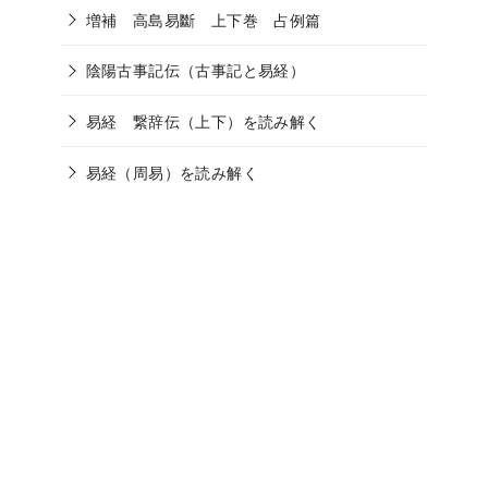
増補 高島易斷 上下巻 占例篇
陰陽古事記伝（古事記と易経）
易経 繋辞伝（上下）を読み解く
易経（周易）を読み解く