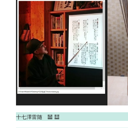
十七澤雷随 ☱ ☳