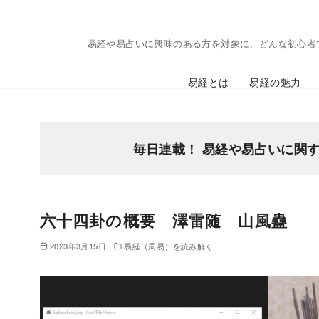
コ
ン
易経や易占いに興味のある方を対象に、どんな初心者
テ
ン
易経とは
易経の魅力
ツ
へ
移
動
毎日連載！ 易経や易占いに関
六十四卦の概要 澤雷随 山風蠱
2023年3月15日
易経（周易）を読み解く