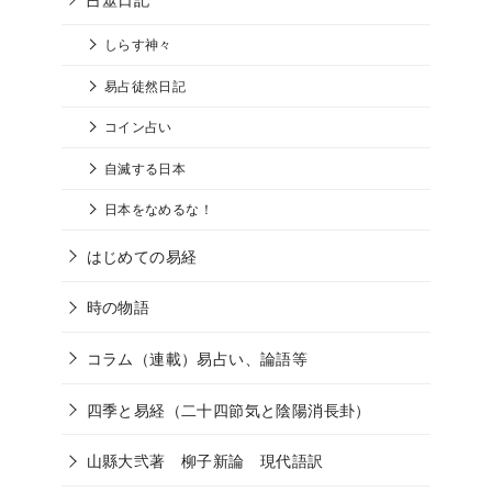
しらす神々
易占徒然日記
コイン占い
自滅する日本
日本をなめるな！
はじめての易経
時の物語
コラム（連載）易占い、論語等
四季と易経（二十四節気と陰陽消長卦）
山縣大弐著 柳子新論 現代語訳