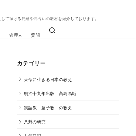
足して頂ける易経や易占いの教材を紹介しております。
庫
管理人
質問
カテゴリー
天命に生きる日本の教え
明治十九年出版 高島易斷
実語教 童子教 の教え
八卦の研究
占筮日記