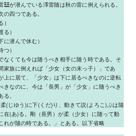
雷☳が潜んでいる澤雷随は秋の雷に例えられる。
次の四つである。
る）
渡る）
下に潜んで休む）
待つ）
でなくても今は随うべき相手に随う時である。そ
間家族に例えれば「少女（女の末っ子）」であ
が上に居て、「少女」は下に居るべきなのに逆転
べきなのに、今は「長男」が「少女」に随うべき
ある。
(じゆう)に下(くだ)り、動きて説(よろこ)ぶは隨
に在(あ)る。剛（長男）が柔（少女）に随って動
これが隨の時である。」とある。以下省略