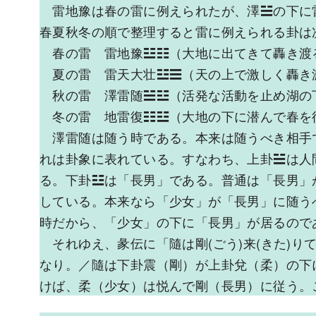
雷地豫は春の雷に例えられたが、澤☱の下に
春夏秋冬の順で整理すると雷に例えられる卦は
春の雷 雷地豫☳☷（大地に出てきて轟き渡
夏の雷 雷天大壮☳☰（天の上で激しく轟き
秋の雷 澤雷随☱☳（活発な活動を止め湖の
冬の雷 地雷復☷☳（大地の下に潜んで春を
澤雷随は随う時である。本来は随うべき相手
れは卦象に表れている。すなわち、上卦☱は人
る。下卦☳は「長男」である。普通は「長男」
している。本来なら「少女」が「長男」に随う
時だから、「少女」の下に「長男」が居るので
それゆえ、彖伝に「隨は剛(ごう)来(きた)りて柔
なり。／隨は下卦震（剛）が上卦兌（柔）の下
けば、柔（少女）は悦んで剛（長男）に従う。