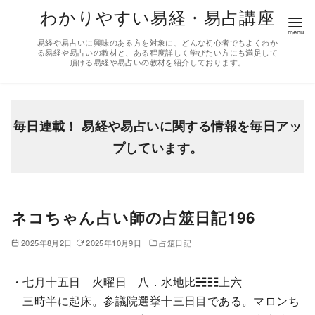
コ
わかりやすい易経・易占講座
ン
易経や易占いに興味のある方を対象に、どんな初心者でもよくわか
テ
る易経や易占いの教材と、ある程度詳しく学びたい方にも満足して
頂ける易経や易占いの教材を紹介しております。
ン
ツ
へ
移
毎日連載！ 易経や易占いに関する情報を毎日アッ
動
プしています。
ネコちゃん占い師の占筮日記196
2025年8月2日
2025年10月9日
占筮日記
・七月十五日 火曜日 八．水地比☵☷上六
三時半に起床。参議院選挙十三日目である。マロンち