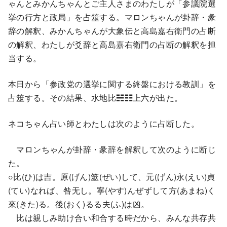
ゃんとみかんちゃんとご主人さまのわたしが「参議院選
挙の行方と政局」を占筮する。マロンちゃんが卦辞・彖
辞の解釈、みかんちゃんが大象伝と高島嘉右衛門の占断
の解釈、わたしが爻辞と高島嘉右衛門の占断の解釈を担
当する。
本日から「参政党の選挙に関する終盤における教訓」を
占筮する。その結果、水地比☵☷上六が出た。
ネコちゃん占い師とわたしは次のように占断した。
マロンちゃんが卦辞・彖辞を解釈して次のように断じ
た。
○比(ひ)は吉。原(げん)筮(ぜい)して、元(げん)永(えい)貞
(てい)なれば、咎无し。寧(やす)んぜずして方(あまね)く
來(きた)る。後(おく)るる夫(ふ)は凶。
比は親しみ助け合い和合する時だから、みんな共存共