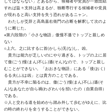
してはならない」とあるから、候補者や党員が一致団結
すれば益々支持は高まるが、独断専行する候補者や党員
が現れると高い支持を失う恐れがあるニャン。
わたしが爻辞と高島嘉右衛門の占断を解釈して次のよ
うに断じた。
※第六段階の「小さな物語」傲慢不遜でトップと親しめ
ない
○上六。之に比するに首(かしら)无(な)し。凶。
貴方は能力が乏しいのにやり過ぎる。トップの上に居
て傲(ごう)慢(まん)不(ふ)遜(そん)なので、トップと親し
むことができない。「おおきな物語」にある「後(おく)
るる夫(ふ)は凶」とは貴方のことである。
貴方が不幸に陥るのは、傲(ごう)慢(まん)不(ふ)遜(そ
ん)なあなたが自ら禍(わざわい)を招いたの（自業自得）
である。
☆人と交わる道を始めから踏み外して歩むがゆえに、比
の時の終わりを全うすることができない。