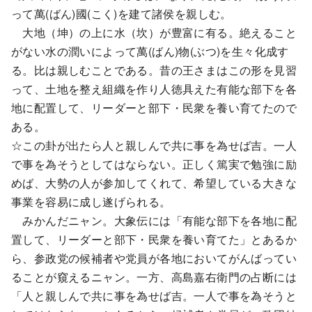
って萬(ばん)國(こく)を建て諸侯を親しむ。
大地（坤）の上に水（坎）が豊富に有る。絶えること
がない水の潤いによって萬(ばん)物(ぶつ)を生々化成す
る。比は親しむことである。昔の王さまはこの形を見習
って、土地を整え組織を作り人徳具えた有能な部下を各
地に配置して、リーダーと部下・民衆を養い育てたので
ある。
☆この卦が出たら人と親しんで共に事を為せば吉。一人
で事を為そうとしてはならない。正しく篤実で勉強に励
めば、大勢の人が参加してくれて、希望している大きな
事業を容易に成し遂げられる。
みかんだニャン。大象伝には「有能な部下を各地に配
置して、リーダーと部下・民衆を養い育てた」とあるか
ら、参政党の候補者や党員が各地においてがんばってい
ることが窺えるニャン。一方、高島嘉右衛門の占断には
「人と親しんで共に事を為せば吉。一人で事を為そうと