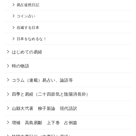
易占徒然日記
コイン占い
自滅する日本
日本をなめるな！
はじめての易経
時の物語
コラム（連載）易占い、論語等
四季と易経（二十四節気と陰陽消長卦）
山縣大弐著 柳子新論 現代語訳
増補 高島易斷 上下巻 占例篇