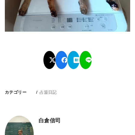
占筮日記
カテゴリー
白倉信司