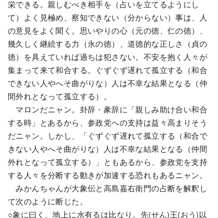
栄できる。親しむべき相手を（占いを立てるようにし
て）よく見極め、察知できない（分からない）事は、人
の意見をよく聞く。思いやりの心（元の徳、仁の徳）、
幾久しく継続する力（永の徳）、道德的な正しさ（貞の
徳）を具えていれば過ちは犯さない。不安を抱く人々が
集まって来て和合する。ぐずぐず遅れて孤立する（和合
できない人やへそ曲がりな）人は不幸な結果となる（仲
間外れとなって孤立する）。
マロンだニャン。卦辞・彖辞に「親しみ助け合い和合
する時」とあるから、参政党への支持は益々高まりそう
だニャン。しかし、「ぐずぐず遅れて孤立する（和合で
きない人やへそ曲がりな）人は不幸な結果となる（仲間
外れとなって孤立する）」ともあるから、参政党を支持
する人々を分断する動きが加速する恐れもあるニャン。
みかんちゃんが大象伝と高島嘉右衛門の占断を解釈し
て次のように断じた。
○象に曰く、地上に水有るは比なり。先(せん)王(おう)以