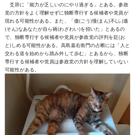
爻辞に「能力が乏しいのにやり過ぎる」とある。参政
党の方針をよく理解せずに独断専行する候補者や党員が
現れる可能性がある。また、「傲(ごう)慢(まん)不(ふ)遜
(そん)なあなたが自ら禍(わざわい)を招いた」とあるの
で、独断専行する候補者や党員が参政党の評判を貶(お
と)しめる可能性がある。高島嘉右衛門の占断には「人と
交わる道を始めから踏み外して歩む」とあるから、独断
専行する候補者や党員は参政党の方針を理解していない
可能性がある。