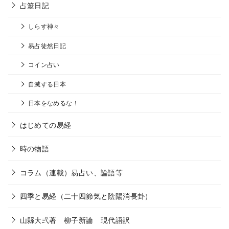
占筮日記
しらす神々
易占徒然日記
コイン占い
自滅する日本
日本をなめるな！
はじめての易経
時の物語
コラム（連載）易占い、論語等
四季と易経（二十四節気と陰陽消長卦）
山縣大弐著 柳子新論 現代語訳