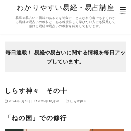
コ
わかりやすい易経・易占講座
ン
易経や易占いに興味のある方を対象に、どんな初心者でもよくわか
テ
る易経や易占いの教材と、ある程度詳しく学びたい方にも満足して
頂ける易経や易占いの教材を紹介しております。
ン
ツ
へ
移
毎日連載！ 易経や易占いに関する情報を毎日アッ
動
プしています。
しらす神々 その十
2024年5月18日
2025年10月20日
しらす神々
「ねの国」での修行