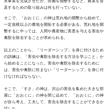
水事業を完成させたが、田圃を開墾するなど、農業を普
及するための取り組みは何も行っていない。
そこで、「おおくに」の神は荒れ地の開墾から始めて、
一定規模以上の農地を開拓する必要がある。荒れ地を開
墾するに中っては、人間や農産物に害悪を与える害虫や
禽獣を除去することが求められる。
以上のことから、「リーダーシップ」を身に付けるため
の訓練は、「害虫や禽獣を除去する方法を学ぶこと」か
ら始めることになった。害虫や禽獣を除去するために
は、害虫や禽獣に怯まない「リーダーシップ」を身に付
けなければならない。
そこで、「すさ」の神は、沢山の害虫を集めた大きな部
屋に「おおくに」の神を閉じ込めて、「おおくに」の神
が自ら考え、工夫して、害虫を除去することができるか
試した。