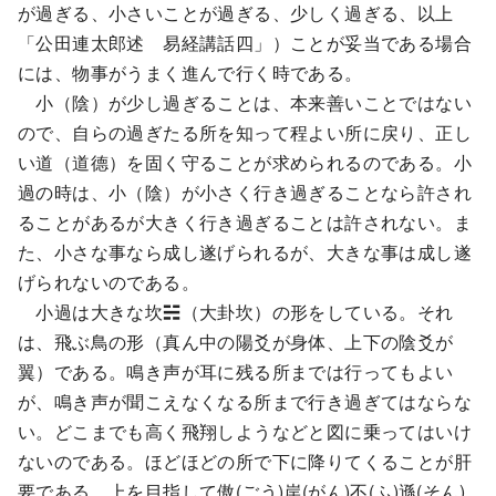
が過ぎる、小さいことが過ぎる、少しく過ぎる、以上
「公田連太郎述 易経講話四」）ことが妥当である場合
には、物事がうまく進んで行く時である。
小（陰）が少し過ぎることは、本来善いことではない
ので、自らの過ぎたる所を知って程よい所に戻り、正し
い道（道德）を固く守ることが求められるのである。小
過の時は、小（陰）が小さく行き過ぎることなら許され
ることがあるが大きく行き過ぎることは許されない。ま
た、小さな事なら成し遂げられるが、大きな事は成し遂
げられないのである。
小過は大きな坎☵（大卦坎）の形をしている。それ
は、飛ぶ鳥の形（真ん中の陽爻が身体、上下の陰爻が
翼）である。鳴き声が耳に残る所までは行ってもよい
が、鳴き声が聞こえなくなる所まで行き過ぎてはならな
い。どこまでも高く飛翔しようなどと図に乗ってはいけ
ないのである。ほどほどの所で下に降りてくることが肝
要である。上を目指して傲(ごう)岸(がん)不(ふ)遜(そん)