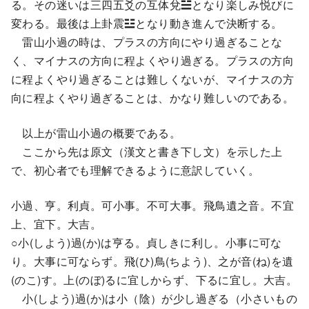
る。その迷いは三四五爻の互体兌☱となり楽しみ悦びに
変わる。最後は上卦震☳となり動き進んで決断する。
雷山小過の時は、プラスの方向にやり過ぎることな
く、マイナスの方向に程よくやり過ぎる。プラスの方向
に程よくやり過ぎることは難しくないが、マイナスの方
向に程よくやり過ぎることは、かなり難しいのである。
以上が雷山小過の概要である。
ここから先は原文（漢文と書き下し文）を示した上
で、初心者でも理解できるように意訳していく。
小過、亨。利貞。可小事。不可大事。飛鳥遺之音。不宜
上、宜下。大吉。
○小(しよう)過(か)は亨る。貞しきに利し。小事に可な
り。大事に可ならず。飛(ひ)鳥(ちよう)、之が音(ね)を遺
(のこ)す。上(のぼ)るに宜しからず、下るに宜し。大吉。
小(しよう)過(か)は小（陰）が少し過ぎる（小さいもの