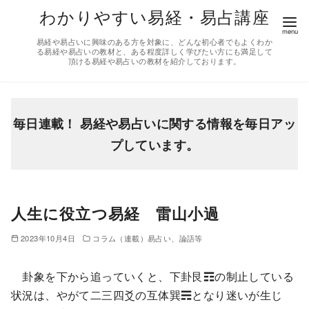
コ
わかりやすい易経・易占講座
ン
易経や易占いに興味のある方を対象に、どんな初心者でもよくわか
テ
る易経や易占いの教材と、ある程度詳しく学びたい方にも満足して
頂ける易経や易占いの教材を紹介しております。
ン
ツ
へ
移
毎日連載！ 易経や易占いに関する情報を毎日アッ
動
プしています。
人生に役立つ易経 雷山小過
2023年10月4日
コラム（連載）易占い、論語等
卦象を下から追っていくと、下卦艮☶の制止している
状況は、やがて二三四爻の互体巽☴となり迷いが生じ