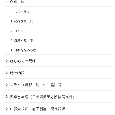
占筮日記
しらす神々
易占徒然日記
コイン占い
自滅する日本
日本をなめるな！
はじめての易経
時の物語
コラム（連載）易占い、論語等
四季と易経（二十四節気と陰陽消長卦）
山縣大弐著 柳子新論 現代語訳