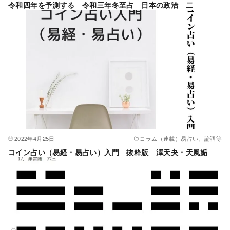
令和四年を予測する 令和三年冬至占 日本の政治 二
2022年4月25日
コラム（連載）易占い、論語等
コイン占い（易経・易占い）入門 抜粋版 澤天夬・天風姤