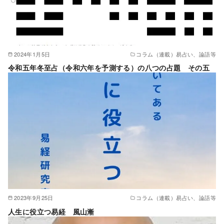
2024年1月5日
コラム（連載）易占い、論語等
令和五年冬至占（令和六年を予測する）の八つの占題 その五
2023年9月25日
コラム（連載）易占い、論語等
人生に役立つ易経 風山漸