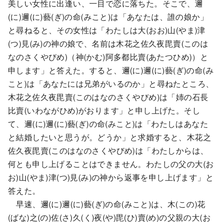
美しい女性に出逢い、一目で恋に落ちた。そこで、邇
(に)邇(に)藝(ぎ)の命(みこと)は「あなたは、誰の娘か」
と尋ねると、その女性は「わたしは大(おお)山(やま)津
(つ)見(み)の神の娘で、名前は木花之佐久夜毘賣(このは
なのさくやびめ)（神(かむ)阿多都比賣(あたつひめ)）と
申します」と答えた。すると、邇(に)邇(に)藝(ぎ)の命(み
こと)は「あなたには兄弟がいるのか」と尋ねたところ、
木花之佐久夜毘賣(このはなのさくやびめ)は「姉の石長
比賣(いわながひめ)がおります」と申し上げた。そし
て、邇(に)邇(に)藝(ぎ)の命(みこと)は「わたしはあなた
と結婚したいと思うが。どうか」と求婚すると、木花之
佐久夜毘賣(このはなのさくやびめ)は「わたしからは、
何とも申し上げることはできません。わたしの父の大(お
お)山(やま)津(つ)見(み)の神から返事を申し上げます」と
答えた。
早速、邇(に)邇(に)藝(ぎ)の命(みこと)は、木(この)花
(ばな)之(の)佐(さ)久(く)夜(や)毘(ひ)賣(め)の父親の大(お