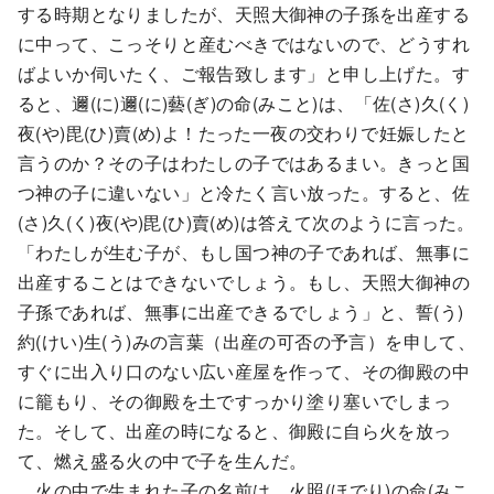
する時期となりましたが、天照大御神の子孫を出産する
に中って、こっそりと産むべきではないので、どうすれ
ばよいか伺いたく、ご報告致します」と申し上げた。す
ると、邇(に)邇(に)藝(ぎ)の命(みこと)は、「佐(さ)久(く)
夜(や)毘(ひ)賣(め)よ！たった一夜の交わりで妊娠したと
言うのか？その子はわたしの子ではあるまい。きっと国
つ神の子に違いない」と冷たく言い放った。すると、佐
(さ)久(く)夜(や)毘(ひ)賣(め)は答えて次のように言った。
「わたしが生む子が、もし国つ神の子であれば、無事に
出産することはできないでしょう。もし、天照大御神の
子孫であれば、無事に出産できるでしょう」と、誓(う)
約(けい)生(う)みの言葉（出産の可否の予言）を申して、
すぐに出入り口のない広い産屋を作って、その御殿の中
に籠もり、その御殿を土ですっかり塗り塞いでしまっ
た。そして、出産の時になると、御殿に自ら火を放っ
て、燃え盛る火の中で子を生んだ。
火の中で生まれた子の名前は、火照(ほでり)の命(みこ