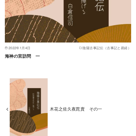
2022年1月4日
陰陽古事記伝（古事記と易経）
海神の宮訪問 一
木花之佐久夜毘賣 その一