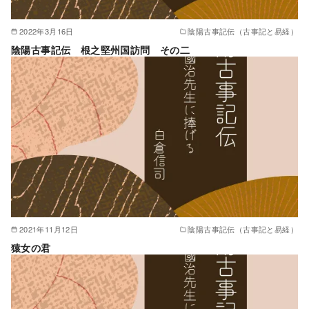
2022年3月16日
陰陽古事記伝（古事記と易経）
陰陽古事記伝 根之堅州国訪問 その二
2021年11月12日
陰陽古事記伝（古事記と易経）
猿女の君