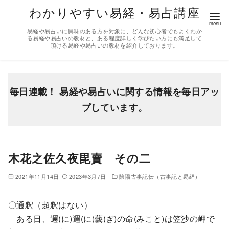
コ
わかりやすい易経・易占講座
ン
易経や易占いに興味のある方を対象に、どんな初心者でもよくわか
テ
る易経や易占いの教材と、ある程度詳しく学びたい方にも満足して
頂ける易経や易占いの教材を紹介しております。
ン
ツ
へ
移
毎日連載！ 易経や易占いに関する情報を毎日アッ
動
プしています。
木花之佐久夜毘賣 その二
2021年11月14日
2023年3月7日
陰陽古事記伝（古事記と易経）
〇通釈（超釈はない）
ある日、邇(に)邇(に)藝(ぎ)の命(みこと)は笠沙の岬で