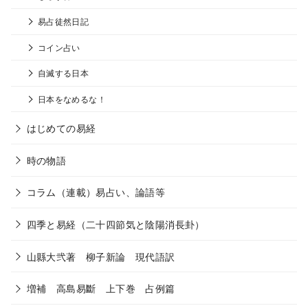
易占徒然日記
コイン占い
自滅する日本
日本をなめるな！
はじめての易経
時の物語
コラム（連載）易占い、論語等
四季と易経（二十四節気と陰陽消長卦）
山縣大弐著 柳子新論 現代語訳
増補 高島易斷 上下巻 占例篇