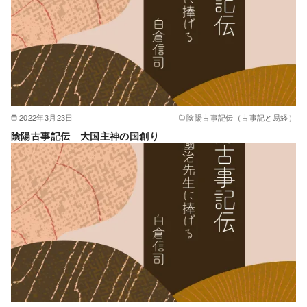
2022年3月23日
陰陽古事記伝（古事記と易経）
陰陽古事記伝 大国主神の国創り