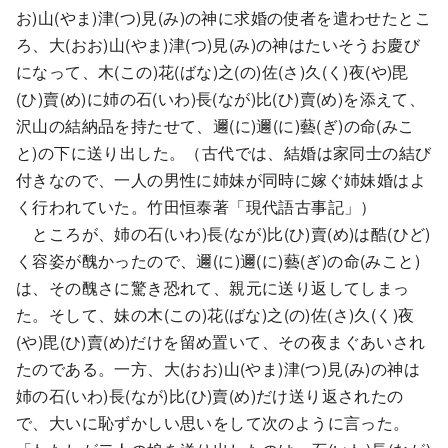
お)山(やま)津(つ)見(み)の神に求婚の使者を遣わせたとこ
ろ、大(おお)山(やま)津(つ)見(み)の神はたいそうお慶び
になって、木(この)花(ばな)之(の)佐(さ)久(く)夜(や)毘
(ひ)賣(め)に姉の石(いわ)長(なが)比(ひ)賣(め)を添えて、
沢山の結納品を持たせて、邇(に)邇(に)藝(ぎ)の命(みこ
と)の下に送り出した。（古代では、結婚は家同士の結び
付きなので、一人の男性に姉妹が同時に嫁ぐ姉妹婚はよ
く行われていた。竹田恒泰著「現代語古事記」）
ところが、姉の石(いわ)長(なが)比(ひ)賣(め)は酷(ひど)
く容姿が醜かったので、邇(に)邇(に)藝(ぎ)の命(みこと)
は、その醜さに驚き恐れて、親元に送り返してしまっ
た。そして、妹の木(この)花(ばな)之(の)佐(さ)久(く)夜
(や)毘(ひ)賣(め)だけを留め置いて、その夜まぐあいされ
たのである。一方、大(おお)山(やま)津(つ)見(み)の神は
姉の石(いわ)長(なが)比(ひ)賣(め)だけ送り返されたの
で、大いに恥ずかしい思いをして次のように言った。