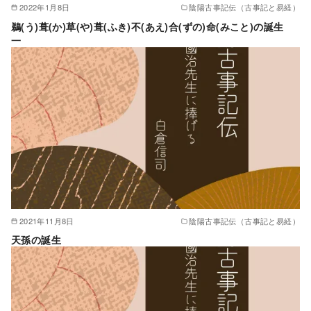
2022年1月8日
陰陽古事記伝（古事記と易経）
鵜(う)葺(か)草(や)葺(ふき)不(あえ)合(ずの)命(みこと)の誕生
一
2021年11月8日
陰陽古事記伝（古事記と易経）
天孫の誕生