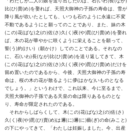
「わたしが二人の娘を送り出したのは、石(いわ)長(なが)
比(ひ)賣(め)を娶れば、天照大御神の子孫の寿命は、雪が
降り風が吹いたとしても、いつも石のように永遠に不変
不動であるようにと願ってのことであり、また、妹の木
(この)花(ばな)之(の)佐(さ)久(く)夜(や)毘(ひ)賣(め)を娶れ
ば、木の花が華やかに咲くように栄えることを願って、
誓(う)約(けい)（願かけ）してのことである。それなの
に、石(いわ)長(なが)比(ひ)賣(め)を送り返してきて、木
(この)花(ばな)之(の)佐(さ)久(く)夜(や)毘(ひ)賣(め)だけを
留め置いたのであるから、今後、天照大御神の子孫の寿
命は、桜の木の花が散るように儚(はかな)いものとなる
でしょう。」というわけで、これ以来、今に至るまで、
天照大御神の子孫である天皇の命は限りあるものとな
り、寿命が限定されたのである。
それからしばらくして、木(この)花(ばな)之(の)佐(さ)
久(く)夜(や)毘(ひ)賣(め)は邇(に)邇(に)藝(ぎ)の命(みこと)
の下にやってきて、「わたしは妊娠しました。今、出産