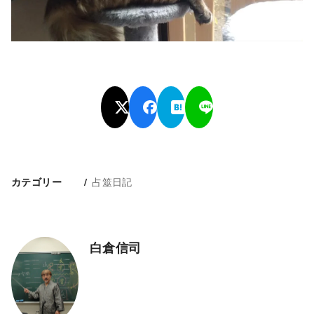
占筮日記
カテゴリー
白倉信司