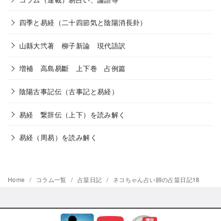
四季と易経（二十四節気と陰陽消長卦）
山縣大弐著 柳子新論 現代語訳
増補 高島易斷 上下巻 占例篇
陰陽古事記伝（古事記と易経）
易経 繋辞伝（上下）を読み解く
易経（周易）を読み解く
Home
コラム一覧
占筮日記
ネコちゃん占い師の占筮日記18