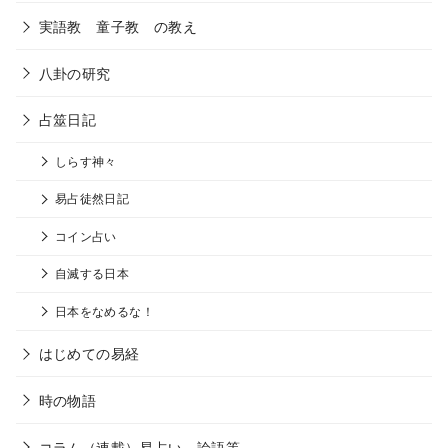
実語教 童子教 の教え
八卦の研究
占筮日記
しらす神々
易占徒然日記
コイン占い
自滅する日本
日本をなめるな！
はじめての易経
時の物語
コラム（連載）易占い、論語等