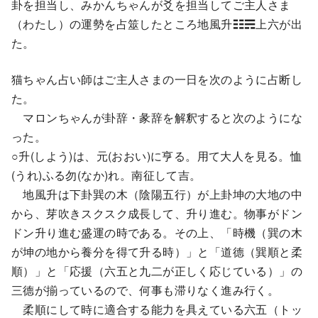
卦を担当し、みかんちゃんが爻を担当してご主人さま
（わたし）の運勢を占筮したところ地風升☷☴上六が出
た。
猫ちゃん占い師はご主人さまの一日を次のように占断し
た。
マロンちゃんが卦辞・彖辞を解釈すると次のようにな
った。
○升(しよう)は、元(おおい)に亨る。用て大人を見る。恤
(うれ)ふる勿(なか)れ。南征して吉。
地風升は下卦巽の木（陰陽五行）が上卦坤の大地の中
から、芽吹きスクスク成長して、升り進む。物事がドン
ドン升り進む盛運の時である。その上、「時機（巽の木
が坤の地から養分を得て升る時）」と「道德（巽順と柔
順）」と「応援（六五と九二が正しく応じている）」の
三德が揃っているので、何事も滞りなく進み行く。
柔順にして時に適合する能力を具えている六五（トッ