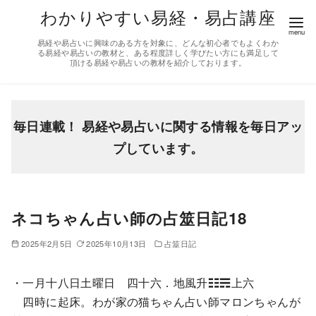
コ
わかりやすい易経・易占講座
ン
易経や易占いに興味のある方を対象に、どんな初心者でもよくわか
テ
る易経や易占いの教材と、ある程度詳しく学びたい方にも満足して
頂ける易経や易占いの教材を紹介しております。
ン
ツ
へ
移
毎日連載！ 易経や易占いに関する情報を毎日アッ
動
プしています。
ネコちゃん占い師の占筮日記18
2025年2月5日
2025年10月13日
占筮日記
・一月十八日土曜日 四十六．地風升☷☴上六
四時に起床。わが家の猫ちゃん占い師マロンちゃんが