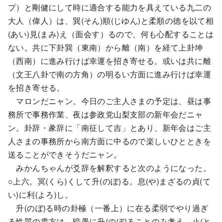
プ）と剛健にして時に適合する能力を具えている九二の
大人（偉人）は、巽(そん)順(じゆん)と柔順の德を以て相
(あい)見(まみ)え（面会す）るので、何も心配することは
ない。共に下卦巽（東南）から離（南）を経て上卦坤
（西南）に進み行けば幸運を招き寄せる。或いは共に離
（文王八卦で南の方角）の明るい方面に進み行けば幸運
を招き寄せる。
マロンだニャン。今日のご主人さまの予定は、昼は事
務所で事務作業、夜は参政党山梨支部の新年会だニャ
ン。卦辞・彖辞に「南征して吉」とあり、新年会はご主
人さまの事務所から南方面に中るので楽しいひとときを
送ることができそうだニャン。
みかんちゃんが爻辞を解釈すると次のようになった。
○上六。冥(くら)くして升(のぼ)る。息(や)まざるの貞(て
い)に利(よろ)し。
升(のぼ)る時の卦極（一番上）に在る柔弱でやり過ぎ
る性質の貴方は、暗愚に升(のぼ)ることのみ考え、止(と