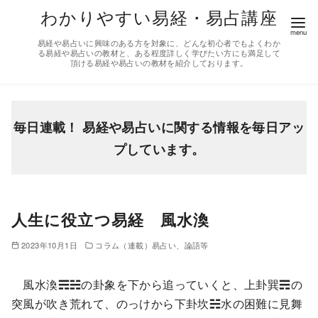
コ
わかりやすい易経・易占講座
ン
易経や易占いに興味のある方を対象に、どんな初心者でもよくわか
テ
る易経や易占いの教材と、ある程度詳しく学びたい方にも満足して
頂ける易経や易占いの教材を紹介しております。
ン
ツ
へ
移
毎日連載！ 易経や易占いに関する情報を毎日アッ
動
プしています。
人生に役立つ易経 風水渙
2023年10月1日
コラム（連載）易占い、論語等
風水渙☴☵の卦象を下から追っていくと、上卦巽☴の
突風が吹き荒れて、のっけから下卦坎☵水の困難に見舞