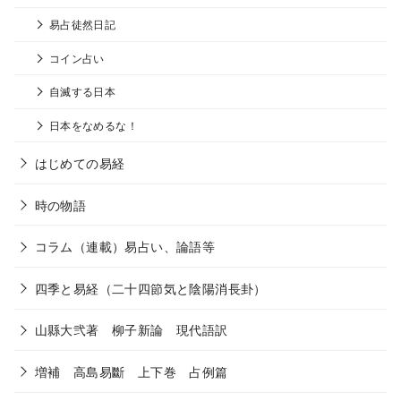
易占徒然日記
コイン占い
自滅する日本
日本をなめるな！
はじめての易経
時の物語
コラム（連載）易占い、論語等
四季と易経（二十四節気と陰陽消長卦）
山縣大弐著 柳子新論 現代語訳
増補 高島易斷 上下巻 占例篇