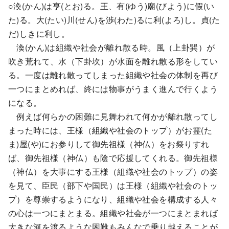
○渙(かん)は亨(とお)る。王、有(ゆう)廟(びよう)に假(い
た)る。大(たい)川(せん)を渉(わた)るに利(よろ)し。貞(た
だ)しきに利し。
渙(かん)は組織や社会が離れ散る時。風（上卦巽）が
吹き荒れて、水（下卦坎）が水面を離れ散る形をしてい
る。一度は離れ散ってしまった組織や社会の体制を再び
一つにまとめれば、終には物事がうまく進んで行くよう
になる。
例えば何らかの困難に見舞われて何かが離れ散ってし
まった時には、王様（組織や社会のトップ）がお霊(た
ま)屋(や)にお参りして御先祖様（神仏）をお祭りすれ
ば、御先祖様（神仏）も陰で応援してくれる。御先祖様
（神仏）を大事にする王様（組織や社会のトップ）の姿
を見て、臣民（部下や国民）は王様（組織や社会のトッ
プ）を尊崇するようになり、組織や社会を構成する人々
の心は一つにまとまる。組織や社会が一つにまとまれば
大きな河を渡るような困難もみんなで乗り越えることが