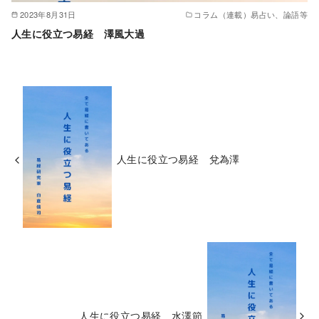
2023年8月31日
コラム（連載）易占い、論語等
人生に役立つ易経 澤風大過
人生に役立つ易経 兌為澤
人生に役立つ易経 水澤節