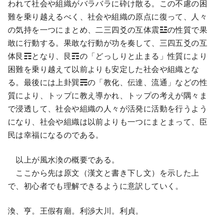
われて社会や組織がバラバラに砕け散る。この不慮の困
難を乗り越えるべく、社会や組織の原点に復って、人々
の気持を一つにまとめ、二三四爻の互体震☳の性質で果
敢に行動する。果敢な行動が功を奏して、三四五爻の互
体艮☶となり、艮☶の「どっしりと止まる」性質により
困難を乗り越えて以前よりも安定した社会や組織とな
る。最後には上卦巽☴の「教化、伝達、流通」などの性
質により、トップに教え導かれ、トップの考えが隅々ま
で浸透して、社会や組織の人々が活発に活動を行うよう
になり、社会や組織は以前よりも一つにまとまって、臣
民は幸福になるのである。
以上が風水渙の概要である。
ここから先は原文（漢文と書き下し文）を示した上
で、初心者でも理解できるように意訳していく。
渙、亨。王假有廟。利渉大川。利貞。