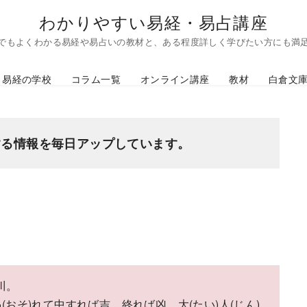
わかりやすい易経・易占講座
でもよくわかる易経や易占いの教材と、ある程度詳しく学びたい方にも満
易経の学校
コラム一覧
オンライン講座
教材
白倉文
する情報を毎日アップしています。
川。
惕(おそ)れて中すれば吉、終れば凶。大(たい)人(じん)