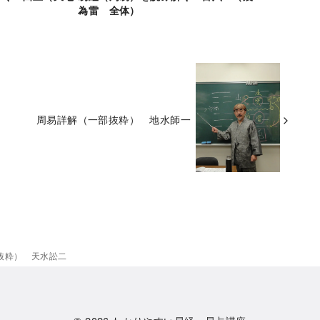
為雷 全体）
周易詳解（一部抜粋） 地水師一
抜粋） 天水訟二