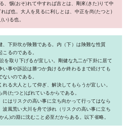
る、惕(おそ)れて中すれば吉とは、剛來(きた)りて中
ざれば也。大人を見るに利しとは、中正を尚(たつと)
(い)る也。
健、下卦坎が険難である。内（下）は険難な性質
起こるのである。
訴訟を取り下げるが宜しい。剛健な九二が下卦に居て
争い事や訴訟は勝つか負けるか終わるまで続けても
でないのである。
くれる大人として仰ぎ、解決してもらうが宜しい。
尚(たつと)ばれているからである。
）にはリスクの高い事に立ち向かって行ってはなら
、波風荒い大川を舟で渉れ（リスクの高い事に立ち
患(かん)の淵に沈むこと必至だからある。以下省略。