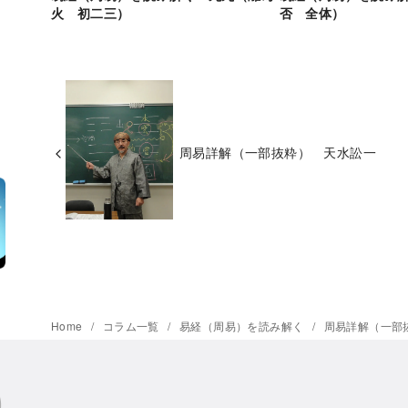
火 初二三）
否 全体）
周易詳解（一部抜粋） 天水訟一
Home
コラム一覧
易経（周易）を読み解く
周易詳解（一部