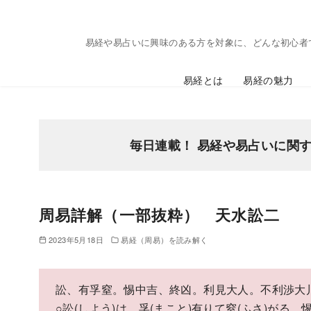
コ
ン
易経や易占いに興味のある方を対象に、どんな初心者
テ
ン
易経とは
易経の魅力
ツ
へ
移
動
毎日連載！ 易経や易占いに関
周易詳解（一部抜粋） 天水訟二
2023年5月18日
易経（周易）を読み解く
訟、有孚窒。惕中吉、終凶。利見大人。不利渉大
○訟(しよう)は、孚(まこと)有りて窒(ふさ)がる。