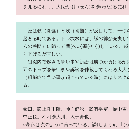
を見るに利し。大(たい)川(せん)を渉(わた)るに
訟は乾（剛健）と坎（険難）が反目して、一つ
起きる時である。下卦坎水には、誠の德が充実し
六の狭間）に陥って閉(へい)塞(そく)している。戒
り下げるが宜しい。
組織内で起きる争い事や訴訟は勝つか負けるか
五のトップを争い事や訴訟を仲裁してくれる大人
（組織内で争い事が起こっている時）にはリスク
る。
彖曰、訟上剛下険。険而健訟。訟有孚窒、惕中吉
中正也。不利渉大川、入于淵也。
○彖伝は次のように言っている。訟(しよう)は上(う