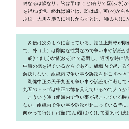
健なるは訟なり。訟は孚(まこと)有りて窒(ふさ)が
を得れば也。終れば凶とは、訟は成す可(べ)から
ぶ也。大川を渉るに利しからずとは、淵(ふち)に入
彖伝は次のように言っている。訟は上卦乾が剛
で、外（上）は剛健な性質なので争い事や訴訟が
戒(いまし)め懼(おそ)れて忍耐し、適切な時に
中庸の德を得ているからである。組織内で起こる
解決しない。組織内で争い事や訴訟を起こすべき
剛健中正の天子九五を争い事や訴訟を仲裁して
九五のトップは中正の德を具えているので人々から
こういう時（組織内で争い事が起こっている時
ない。組織内で争い事や訴訟が起こっている時に
向かって行け）ば顚(てん)覆(ぷく)して憂(ゆう)