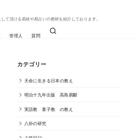
足して頂ける易経や易占いの教材を紹介しております。
庫
管理人
質問
カテゴリー
天命に生きる日本の教え
明治十九年出版 高島易斷
実語教 童子教 の教え
八卦の研究
占筮日記