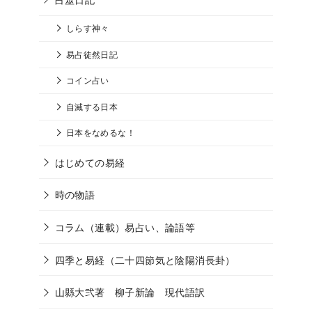
しらす神々
易占徒然日記
コイン占い
自滅する日本
日本をなめるな！
はじめての易経
時の物語
コラム（連載）易占い、論語等
四季と易経（二十四節気と陰陽消長卦）
山縣大弐著 柳子新論 現代語訳