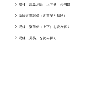
増補 高島易斷 上下巻 占例篇
陰陽古事記伝（古事記と易経）
易経 繋辞伝（上下）を読み解く
易経（周易）を読み解く