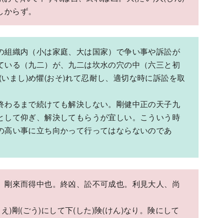
利しからず。
の組織内（小は家庭、大は国家）で争い事や訴訟が
ている（九二）が、九二は坎水の穴の中（六三と初
(いまし)め懼(おそ)れて忍耐し、適切な時に訴訟を取
終わるまで続けても解決しない。剛健中正の天子九
として仰ぎ、解決してもらうが宜しい。こういう時
の高い事に立ち向かって行ってはならないのであ
、剛來而得中也。終凶、訟不可成也。利見大人、尚
え)剛(ごう)にして下(した)険(けん)なり。険にして