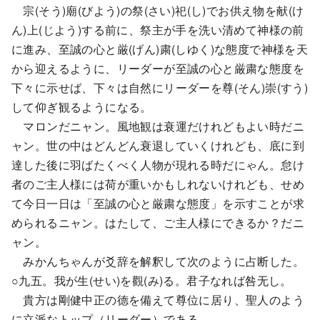
宗(そう)廟(びよう)の祭(さい)祀(し)でお供え物を献(け
ん)上(じよう)する前に、祭主が手を洗い清めて神様の前
に進み、至誠の心と厳(げん)粛(しゆく)な態度で神様を天
から迎えるように、リーダーが至誠の心と厳粛な態度を
下々に示せば、下々は自然にリーダーを尊(そん)崇(すう)
して仰ぎ観るようになる。
マロンだニャン。風地観は衰運だけれどもよい時だニ
ャン。世の中はどんどん衰退していくけれども、底に到
達した後に羽ばたくべく人物が現れる時だにゃん。怠け
者のご主人様には荷が重いかもしれないけれども、せめ
て今日一日は「至誠の心と厳粛な態度」を示すことが求
められるニャン。はたして、ご主人様にできるか？だニ
ャン。
みかんちゃんが爻辞を解釈して次のように占断した。
○九五。我が生(せい)を觀(み)る。君子なれば咎无し。
貴方は剛健中正の德を備えて尊位に居り、聖人のよう
に立派なトップ（リーダー）である。