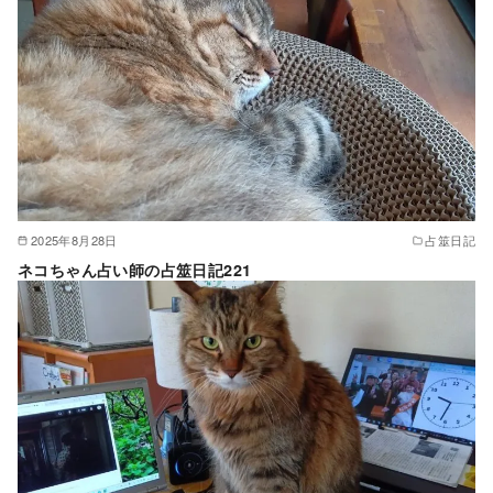
2025年8月28日
占筮日記
ネコちゃん占い師の占筮日記221