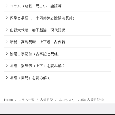
コラム（連載）易占い、論語等
四季と易経（二十四節気と陰陽消長卦）
山縣大弐著 柳子新論 現代語訳
増補 高島易斷 上下巻 占例篇
陰陽古事記伝（古事記と易経）
易経 繋辞伝（上下）を読み解く
易経（周易）を読み解く
Home
コラム一覧
占筮日記
ネコちゃん占い師の占筮日記49