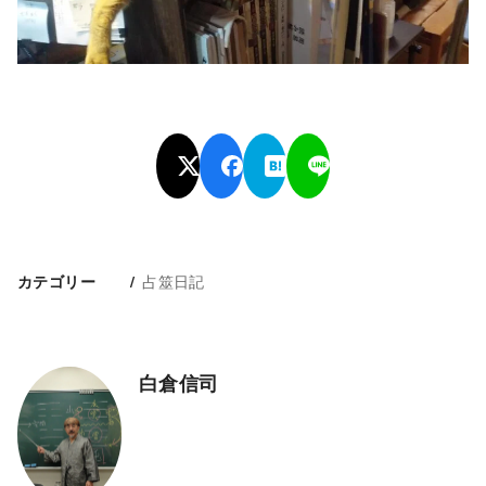
占筮日記
カテゴリー
白倉信司