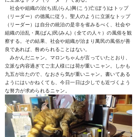
社会や組織の治(ち)乱(らん)興(こう)亡(ぼう)はトップ
（リーダー）の德風に従う。聖人のように立派なトップ
（リーダー）は自分の統治の是非を省みるべく、社会や
組織の治乱・萬(ばん)民(みん)（全ての人々）の風俗を観
察する。その結果、社会や組織が治まり萬民の風俗が善
良であれば、咎められることはない。
みかんだニャン。マロンちゃんが言っていたとおり、
立派な内容過ぎてご主人様には荷が重いニャン。しかも
九五が出たので、なおさら気が重いニャン。書いてある
ようにはいかねくても、今日一日は少しでも近づくよう
な努力が求められるニャン。