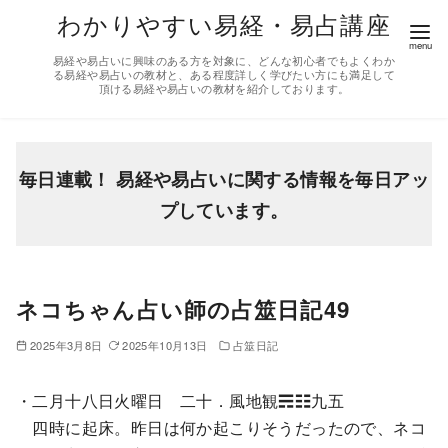
コ
わかりやすい易経・易占講座
ン
易経や易占いに興味のある方を対象に、どんな初心者でもよくわか
テ
る易経や易占いの教材と、ある程度詳しく学びたい方にも満足して
頂ける易経や易占いの教材を紹介しております。
ン
ツ
へ
移
毎日連載！ 易経や易占いに関する情報を毎日アッ
動
プしています。
ネコちゃん占い師の占筮日記49
2025年3月8日
2025年10月13日
占筮日記
・二月十八日火曜日 二十．風地観☴☷九五
四時に起床。昨日は何か起こりそうだったので、ネコ