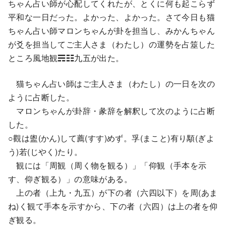
ちゃん占い師が心配してくれたが、とくに何も起こらず
平和な一日だった。よかった、よかった。さて今日も猫
ちゃん占い師マロンちゃんが卦を担当し、みかんちゃん
が爻を担当してご主人さま（わたし）の運勢を占筮した
ところ風地観☴☷九五が出た。
猫ちゃん占い師はご主人さま（わたし）の一日を次の
ように占断した。
マロンちゃんが卦辞・彖辞を解釈して次のように占断
した。
○觀は盥(かん)して薦(すす)めず。孚(まこと)有り顒(ぎよ
う)若(じやく)たり。
観には「周観（周く物を観る）」「仰観（手本を示
す、仰ぎ観る）」の意味がある。
上の者（上九・九五）が下の者（六四以下）を周(あま
ね)く観て手本を示すから、下の者（六四）は上の者を仰
ぎ観る。