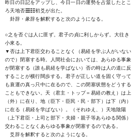
昨日の日記をアップし、今日一日の運勢を占筮したとこ
ろ天地否☰☷初爻が出た。
卦辞・彖辞を解釈すると次のようになる。
○之を否ぐは人に匪ず。君子の貞に利しからず。大往き
小來る。
▼否は上下君臣交わることなく（易経を学ぶ人がいない
ので）閉塞する時。人間社会においては、あらゆる事象
が閉塞する（誰も易経を学ばない）否の時は人の道に反
することが横行闊歩する。君子が正しい道を固く守って
も衰運の真っ只中に在るので、この閉塞状態をどうする
こともできない。天（君主・トップ＝易経の教え）は上
（外）に在り、地（臣下・臣民・民・部下）は下（内）
に在る（易経を学ばない）。（それゆえ、）天地陰陽
（上下君臣・上司と部下・夫婦・親子等あらゆる関係）
交わることなくあらゆる事象が閉塞するのである。
爻辞を解釈すると次のようになる。