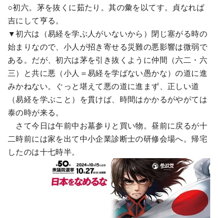
○初六。茅を抜くに茹たり。其の彙を以てす。貞なれば
吉にして亨る。
▼初六は（易経を学ぶ人がいないから）閉じ塞がる時の
始まりなので、小人が招き寄せる災難の悪影響は微弱で
ある。だが、初六は茅を引き抜くように仲間（六二・六
三）と共に悪（小人＝易経を学ばない愚かな）の道に進
みかねない。ぐっと堪えて悪の道に進まず、正しい道
（易経を学ぶこと）を貫けば、時間はかかるがやがては
泰の時が来る。
さて今日は午前中お墓参りと買い物。昼前に戻るが十
二時前には家を出て中小企業診断士の研修会場へ。帰宅
したのは十七時半。