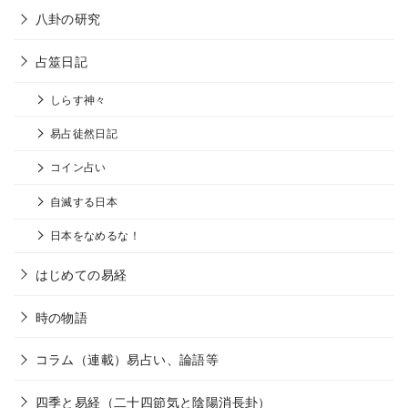
八卦の研究
占筮日記
しらす神々
易占徒然日記
コイン占い
自滅する日本
日本をなめるな！
はじめての易経
時の物語
コラム（連載）易占い、論語等
四季と易経（二十四節気と陰陽消長卦）