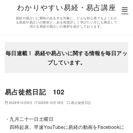
コ
わかりやすい易経・易占講座
ン
易経や易占いに興味のある方を対象に、どんな初心者でもよくわか
テ
る易経や易占いの教材と、ある程度詳しく学びたい方にも満足して
頂ける易経や易占いの教材を紹介しております。
ン
ツ
へ
移
毎日連載！ 易経や易占いに関する情報を毎日アッ
動
プしています。
易占徒然日記 102
2024年10月9日
2025年10月19日
易占徒然日記
・九月二十一日土曜日
四時起床。早速YouTubeに易経の動画をFacebookに