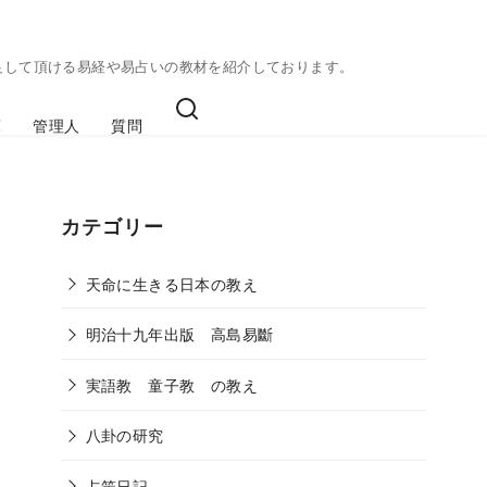
足して頂ける易経や易占いの教材を紹介しております。
庫
管理人
質問
カテゴリー
天命に生きる日本の教え
明治十九年出版 高島易斷
実語教 童子教 の教え
八卦の研究
占筮日記