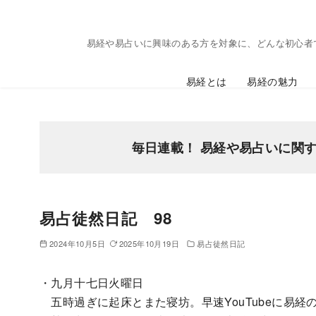
コ
ン
易経や易占いに興味のある方を対象に、どんな初心者
テ
ン
易経とは
易経の魅力
ツ
へ
移
動
毎日連載！ 易経や易占いに関
易占徒然日記 98
2024年10月5日
2025年10月19日
易占徒然日記
・九月十七日火曜日
五時過ぎに起床とまた寝坊。早速YouTubeに易経の