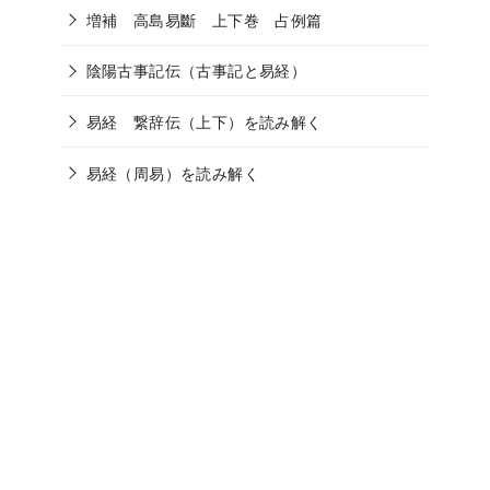
増補 高島易斷 上下巻 占例篇
陰陽古事記伝（古事記と易経）
易経 繋辞伝（上下）を読み解く
易経（周易）を読み解く