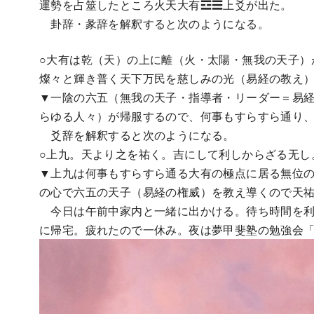
運勢を占筮したところ火天大有☲☰上爻が出た。
卦辞・彖辞を解釈すると次のようになる。
○大有は乾（天）の上に離（火・太陽・無我の天子）
燦々と輝き普く天下万民を慈しみの光（易経の教え
▼一陰の六五（無我の天子・指導者・リーダー＝易
らゆる人々）が帰服するので、何事もすらすら通り
爻辞を解釈すると次のようになる。
○上九。天より之を祐く。吉にして利しからざる无し
▼上九は何事もすらすら通る大有の極点に居る無位
の心で六五の天子（易経の権威）を教え導くので天
今日は午前中家内と一緒に出かける。待ち時間を利
に帰宅。疲れたので一休み。夜は夢甲斐塾の勉強会