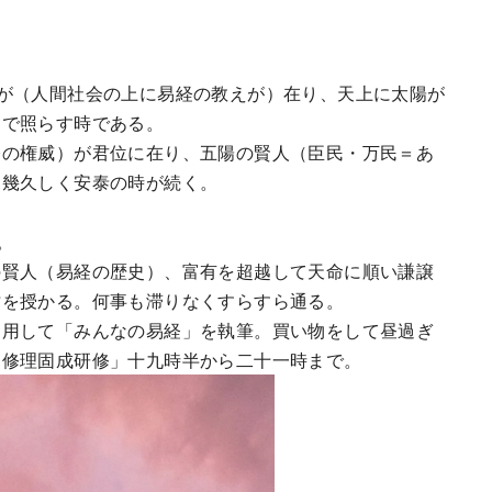
が（人間社会の上に易経の教えが）在り、天上に太陽が
）で照らす時である。
経の権威）が君位に在り、五陽の賢人（臣民・万民＝あ
、幾久しく安泰の時が続く。
。
の賢人（易経の歴史）、富有を超越して天命に順い謙譲
祐を授かる。何事も滞りなくすらすら通る。
用して「みんなの易経」を執筆。買い物をして昼過ぎ
「修理固成研修」十九時半から二十一時まで。