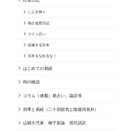
しらす神々
易占徒然日記
コイン占い
自滅する日本
日本をなめるな！
はじめての易経
時の物語
コラム（連載）易占い、論語等
四季と易経（二十四節気と陰陽消長卦）
山縣大弐著 柳子新論 現代語訳