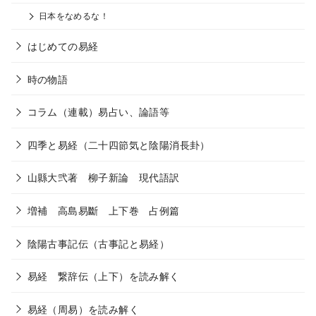
日本をなめるな！
はじめての易経
時の物語
コラム（連載）易占い、論語等
四季と易経（二十四節気と陰陽消長卦）
山縣大弐著 柳子新論 現代語訳
増補 高島易斷 上下巻 占例篇
陰陽古事記伝（古事記と易経）
易経 繋辞伝（上下）を読み解く
易経（周易）を読み解く