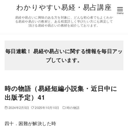
コ
わかりやすい易経・易占講座
ン
易経や易占いに興味のある方を対象に、どんな初心者でもよくわか
テ
る易経や易占いの教材と、ある程度詳しく学びたい方にも満足して
頂ける易経や易占いの教材を紹介しております。
ン
ツ
へ
移
毎日連載！ 易経や易占いに関する情報を毎日アッ
動
プしています。
時の物語（易経短編小説集・近日中に
出版予定）41
2024年2月5日
2025年10月10日
時の物語
四十．困難が解決した時