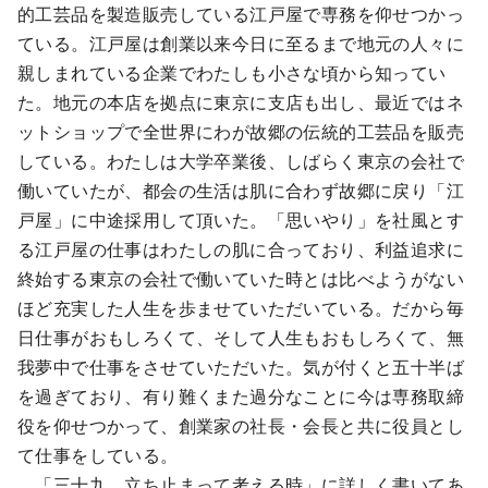
的工芸品を製造販売している江戸屋で専務を仰せつかっ
ている。江戸屋は創業以来今日に至るまで地元の人々に
親しまれている企業でわたしも小さな頃から知ってい
た。地元の本店を拠点に東京に支店も出し、最近ではネ
ットショップで全世界にわが故郷の伝統的工芸品を販売
している。わたしは大学卒業後、しばらく東京の会社で
働いていたが、都会の生活は肌に合わず故郷に戻り「江
戸屋」に中途採用して頂いた。「思いやり」を社風とす
る江戸屋の仕事はわたしの肌に合っており、利益追求に
終始する東京の会社で働いていた時とは比べようがない
ほど充実した人生を歩ませていただいている。だから毎
日仕事がおもしろくて、そして人生もおもしろくて、無
我夢中で仕事をさせていただいた。気が付くと五十半ば
を過ぎており、有り難くまた過分なことに今は専務取締
役を仰せつかって、創業家の社長・会長と共に役員とし
て仕事をしている。
「三十九．立ち止まって考える時」に詳しく書いてあ