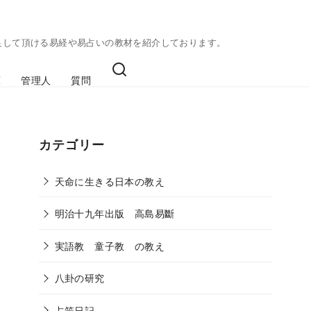
足して頂ける易経や易占いの教材を紹介しております。
庫
管理人
質問
カテゴリー
天命に生きる日本の教え
明治十九年出版 高島易斷
実語教 童子教 の教え
八卦の研究
占筮日記