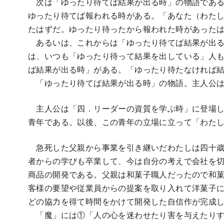
次は「ゆったり待てば結果が出る時」の物語である
ゆったり待てば報われる時がある。「あなた（わた
たはずだ。ゆったり待ったから報われた時があった
あるいは、これからは「ゆったり待てば結果が出る
は、いつも「ゆったり待って結果を出している」人
ば結果が出る時」がある。「ゆったり待たなければ
「ゆったり待てば結果が出る時」の物語。主人公は
主人公は「四．リーダーの資質を学ぶ時」に登場し
青年である。以後、この青年の立場に立って「わた
急死した父親から事業を引き継いだわたしは四十歳
者からの学びも卒業して、今は自分の考えで会社を
商品の開発である。父親は和菓子職人だったので和
客様の要望や従業員からの提案を取り入れて洋菓子
どの協力を得て時間をかけて開発した自信作が完成
「魔」には①「人の心を迷わせたり害を与えたりす