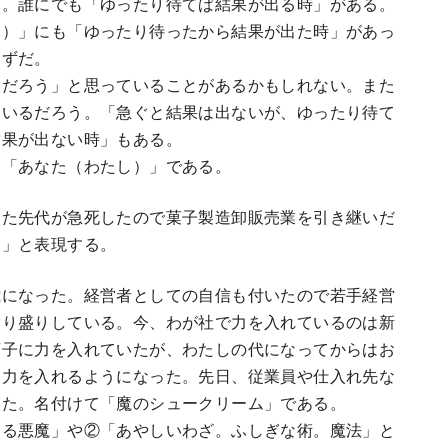
。誰にでも「ゆったり待てば結果が出る時」がある。
し）」にも「ゆったり待ったから結果が出た時」があっ
はずだ。
だろう」と思っていることがあるかもしれない。また
もいるだろう。「急ぐと結果は出ないが、ゆったり待て
結果が出ない時」もある。
「あなた（わたし）」である。
た先代が急死したので菓子製造卸販売業を引き継いだ
し」と表現する。
になった。経営者としての自信も付いたので若手経営
切り盛りしている。今、わが社で力を入れているのは新
菓子に力を入れていたが、わたしの代になってからはお
に力を入れるようになった。先日、従業員や仕入れ先な
した。名付けて「魔のシュークリーム」である。
る悪魔」や②「あやしいわざ。ふしぎな術。魔法」と