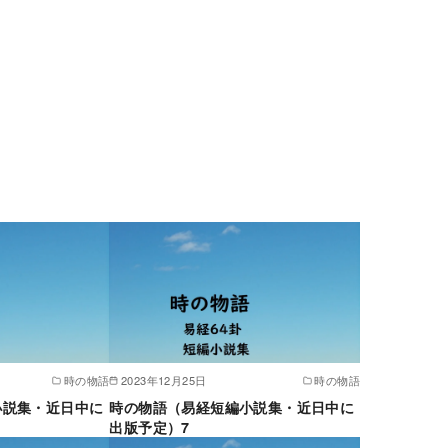
時の物語
2023年12月25日
時の物語
小説集・近日中に
時の物語（易経短編小説集・近日中に
出版予定）7