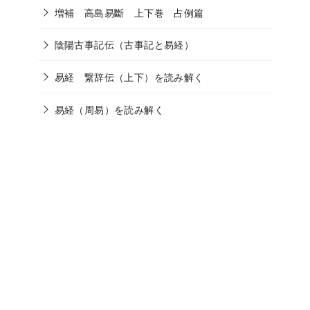
増補 高島易斷 上下巻 占例篇
陰陽古事記伝（古事記と易経）
易経 繋辞伝（上下）を読み解く
易経（周易）を読み解く