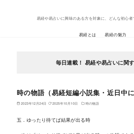
コ
ン
易経や易占いに興味のある方を対象に、どんな初心者
テ
ン
易経とは
易経の魅力
ツ
へ
移
動
毎日連載！ 易経や易占いに関
時の物語（易経短編小説集・近日中に
2023年12月24日
2025年10月10日
時の物語
五．ゆったり待てば結果が出る時