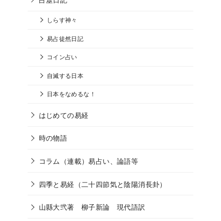
しらす神々
易占徒然日記
コイン占い
自滅する日本
日本をなめるな！
はじめての易経
時の物語
コラム（連載）易占い、論語等
四季と易経（二十四節気と陰陽消長卦）
山縣大弐著 柳子新論 現代語訳