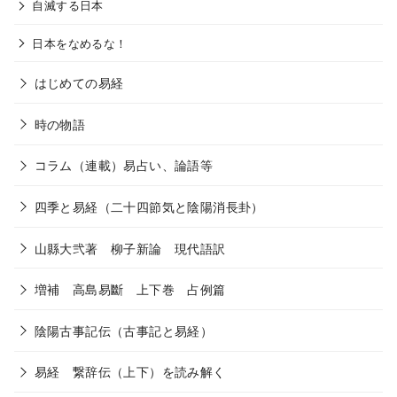
自滅する日本
日本をなめるな！
はじめての易経
時の物語
コラム（連載）易占い、論語等
四季と易経（二十四節気と陰陽消長卦）
山縣大弐著 柳子新論 現代語訳
増補 高島易斷 上下巻 占例篇
陰陽古事記伝（古事記と易経）
易経 繋辞伝（上下）を読み解く