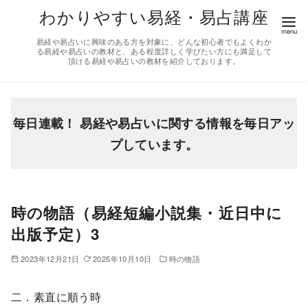
コ
わかりやすい易経・易占講座
ン
易経や易占いに興味のある方を対象に、どんな初心者でもよくわか
テ
る易経や易占いの教材と、ある程度詳しく学びたい方にも満足して
頂ける易経や易占いの教材を紹介しております。
ン
ツ
へ
移
毎日連載！ 易経や易占いに関する情報を毎日アッ
動
プしています。
時の物語（易経短編小説集・近日中に
出版予定）3
2023年12月21日
2025年10月10日
時の物語
二．素直に順う時