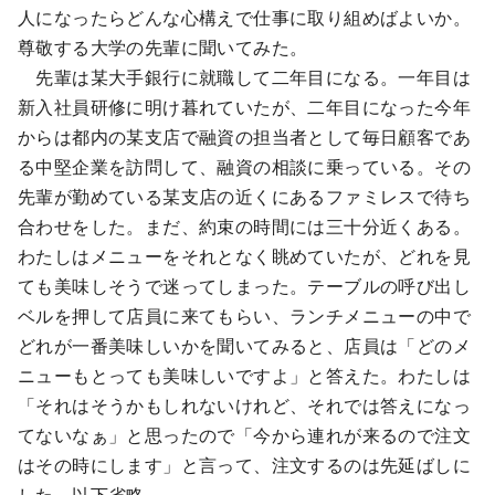
人になったらどんな心構えで仕事に取り組めばよいか。
尊敬する大学の先輩に聞いてみた。
先輩は某大手銀行に就職して二年目になる。一年目は
新入社員研修に明け暮れていたが、二年目になった今年
からは都内の某支店で融資の担当者として毎日顧客であ
る中堅企業を訪問して、融資の相談に乗っている。その
先輩が勤めている某支店の近くにあるファミレスで待ち
合わせをした。まだ、約束の時間には三十分近くある。
わたしはメニューをそれとなく眺めていたが、どれを見
ても美味しそうで迷ってしまった。テーブルの呼び出し
ベルを押して店員に来てもらい、ランチメニューの中で
どれが一番美味しいかを聞いてみると、店員は「どのメ
ニューもとっても美味しいですよ」と答えた。わたしは
「それはそうかもしれないけれど、それでは答えになっ
てないなぁ」と思ったので「今から連れが来るので注文
はその時にします」と言って、注文するのは先延ばしに
した。以下省略。