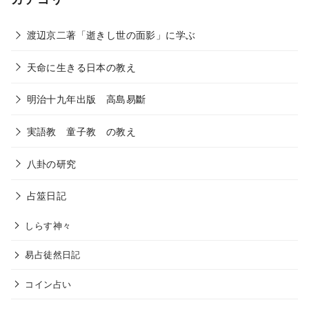
渡辺京二著「逝きし世の面影」に学ぶ
天命に生きる日本の教え
明治十九年出版 高島易斷
実語教 童子教 の教え
八卦の研究
占筮日記
しらす神々
易占徒然日記
コイン占い