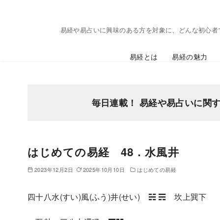
コ
ン
易経や易占いに興味のある方を対象に、どんな初心者
テ
ン
易経とは
易経の魅力
ツ
へ
移
動
毎日連載！ 易経や易占いに関
はじめての易経 48．水風井
2023年12月2日
2025年10月10日
はじめての易経
四十八水(すい)風(ふう)井(せい) ☵ ☴ 坎上巽下