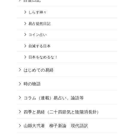
しらす神々
易占徒然日記
コイン占い
自滅する日本
日本をなめるな！
はじめての易経
時の物語
コラム（連載）易占い、論語等
四季と易経（二十四節気と陰陽消長卦）
山縣大弐著 柳子新論 現代語訳