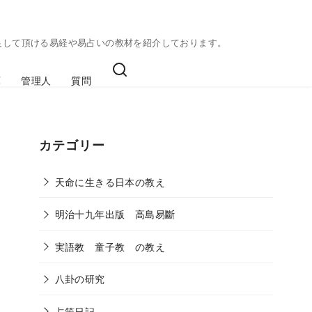
足して頂ける易経や易占いの教材を紹介しております。
庫
管理人
質問
カテゴリー
天命に生きる日本の教え
明治十九年出版 高島易斷
実語教 童子教 の教え
八卦の研究
占筮日記