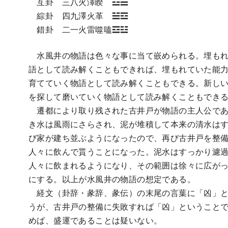
互卦 三八火澤睽 ☲☱
綜卦 四九澤火革 ☱☲
錯卦 二一火雷噬嗑☲☳
水風井の物語は色々な事に当て嵌められる。埋もれ
語として読み解くこともできれば、埋もれていた能
育てていく物語として読み解くこともできる。新し
を探して磨いていく物語として読み解くこともでき
遷都により取り残された古井戸が物語の主人公であ
き水は風雨にさらされ、泥が堆積して本来の清水は
び家が建ち並ぶようになったので、再び古井戸を整
人々に飲んで貰うことになった。泥水はすっかり濾
人々に飲まれるようになり、その範囲は徐々に広が
にする。以上が水風井の物語の想定である。
経文（卦辞・彖辞、彖伝）の末尾の言葉に「凶」と
うが、古井戸の整備に失敗すれば「凶」ということ
めば、盛運であることは疑いない。