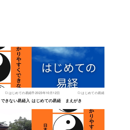
はじめての易経
2023年10月12日
はじめての易経
くできない易経入
はじめての易経 まえがき
）