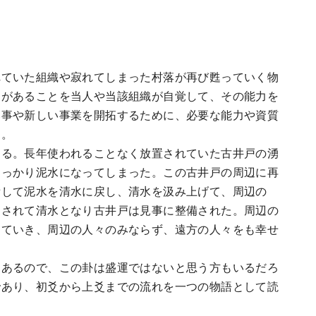
ていた組織や寂れてしまった村落が再び甦っていく物
力があることを当人や当該組織が自覚して、その能力を
い事や新しい事業を開拓するために、必要な能力や資質
る。
る。長年使われることなく放置されていた古井戸の湧
すっかり泥水になってしまった。この古井戸の周辺に再
備して泥水を清水に戻し、清水を汲み上げて、周辺の
過されて清水となり古井戸は見事に整備された。周辺の
っていき、周辺の人々のみならず、遠方の人々をも幸せ
あるので、この卦は盛運ではないと思う方もいるだろ
であり、初爻から上爻までの流れを一つの物語として読