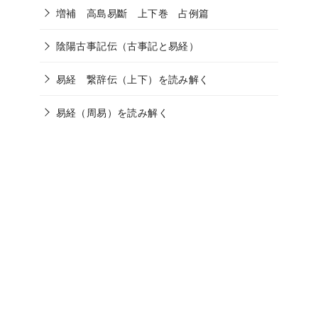
増補 高島易斷 上下巻 占例篇
陰陽古事記伝（古事記と易経）
易経 繋辞伝（上下）を読み解く
易経（周易）を読み解く