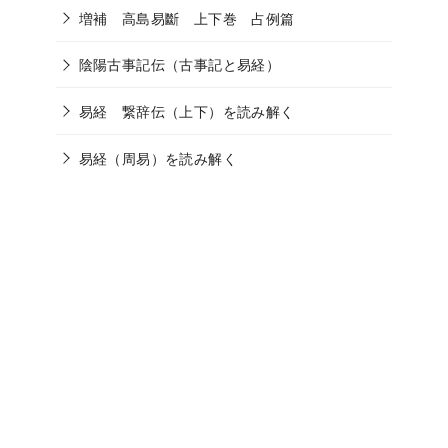
増補 高島易斷 上下巻 占例篇
陰陽古事記伝（古事記と易経）
易経 繋辞伝（上下）を読み解く
易経（周易）を読み解く