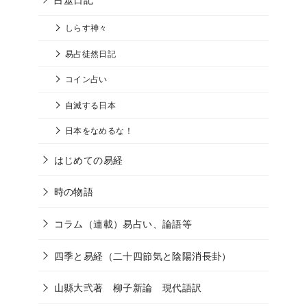
しらす神々
易占徒然日記
コイン占い
自滅する日本
日本をなめるな！
はじめての易経
時の物語
コラム（連載）易占い、論語等
四季と易経（二十四節気と陰陽消長卦）
山縣大弐著 柳子新論 現代語訳