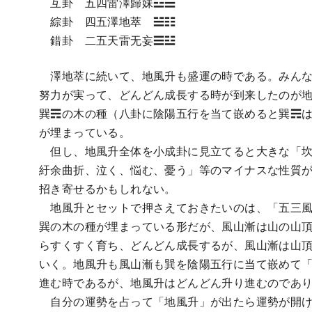
互卦 五四雷澤歸妹☳☱
綜卦 四五澤地萃 ☱☷
錯卦 二五天雷无妄☰☳
澤地萃に続いて、地風升も盛運の時である。みんな
努力が実って、どんどん成長する時が到来したのが
巽☴の木の種（八卦に陰陽五行を当て嵌めると巽☴
が埋まっている。
但し、地風升全体を小成卦に見立てると大きな「坎
紆余曲折、泣く、悩む、憂う」等のマイナスな性質が
招き寄せるかもしれない。
地風升とセットで押さえておきたいのは、「五三風
巽の木の種が埋まっている形だが、風山漸は山の山
らすくすく育ち、どんどん成長するが、風山漸は山
いく。地風升も風山漸も巽を陰陽五行に当て嵌めて
進む時であるが、地風升はどんどん升り進むのであ
自分の運勢を占って「地風升」が出たら運勢が開け