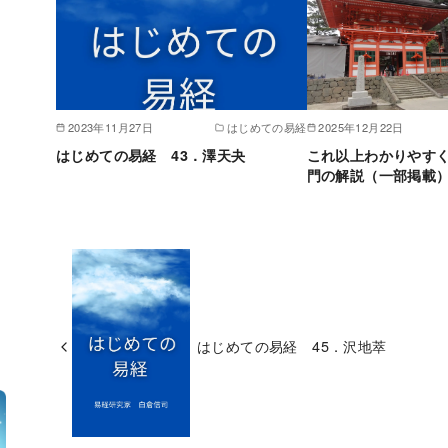
2023年11月27日
はじめての易経
2025年12月22日
はじめての易経 43．澤天夬
これ以上わかりやす
門の解説（一部掲載）
はじめての易経 45．沢地萃