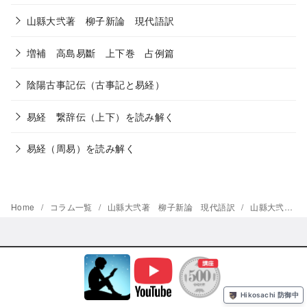
山縣大弐著 柳子新論 現代語訳
増補 高島易斷 上下巻 占例篇
陰陽古事記伝（古事記と易経）
易経 繋辞伝（上下）を読み解く
易経（周易）を読み解く
Home
コラム一覧
山縣大弐著 柳子新論 現代語訳
山縣大弐著 柳子新論 川浦玄智訳注 現代語訳 その二八
© 2026
わかりやすい易経・易占講座
yStandard Theme
by
yosiakatsuki
Powered by
WordPress
Hikosachi 防御中