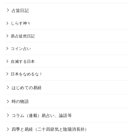
占筮日記
しらす神々
易占徒然日記
コイン占い
自滅する日本
日本をなめるな！
はじめての易経
時の物語
コラム（連載）易占い、論語等
四季と易経（二十四節気と陰陽消長卦）