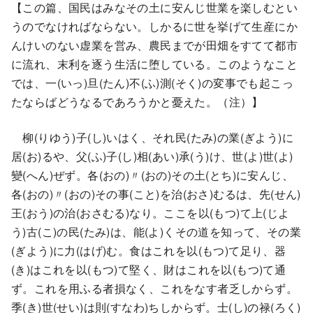
【この篇、国民はみなその土に安んじ世業を楽しむとい
うのでなければならない。しかるに世を挙げて生産にか
んけいのない虚業を営み、農民までが田畑をすてて都市
に流れ、末利を逐う生活に堕している。このようなこと
では、一(いっ)旦(たん)不(ふ)測(そく)の変事でも起こっ
たならばどうなるであろうかと憂えた。（注）】
柳(りゆう)子(し)いはく、それ民(たみ)の業(ぎよう)に
居(お)るや、父(ふ)子(し)相(あい)承(う)け、世(よ)世(よ)
變(へん)ぜず。各(おの)〃(おの)その土(とち)に安んじ、
各(おの)〃(おの)その事(こと)を治(おさ)むるは、先(せん)
王(おう)の治(おさむる)なり。ここを以(もつ)て上(じよ
う)古(こ)の民(たみ)は、能(よ)くその道を知って、その業
(ぎよう)に力(はげ)む。食はこれを以(もつ)て足り、器
(き)はこれを以(もつ)て堅く、財はこれを以(もつ)て通
ず。これを用ふる者損なく、これをなす者乏しからず。
季(き)世(せい)は則(すなわ)ちしからず。士(し)の禄(ろく)