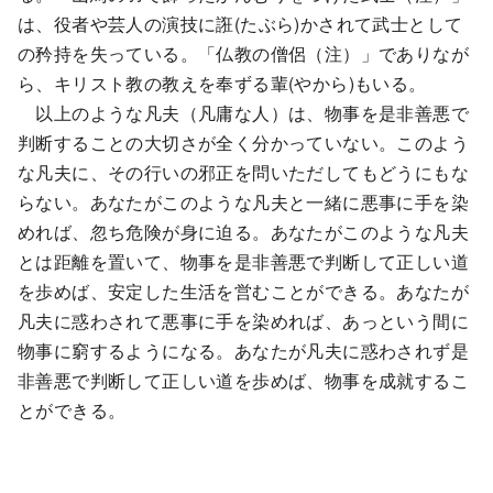
は、役者や芸人の演技に誑(たぶら)かされて武士として
の矜持を失っている。「仏教の僧侶（注）」でありなが
ら、キリスト教の教えを奉ずる輩(やから)もいる。
以上のような凡夫（凡庸な人）は、物事を是非善悪で
判断することの大切さが全く分かっていない。このよう
な凡夫に、その行いの邪正を問いただしてもどうにもな
らない。あなたがこのような凡夫と一緒に悪事に手を染
めれば、忽ち危険が身に迫る。あなたがこのような凡夫
とは距離を置いて、物事を是非善悪で判断して正しい道
を歩めば、安定した生活を営むことができる。あなたが
凡夫に惑わされて悪事に手を染めれば、あっという間に
物事に窮するようになる。あなたが凡夫に惑わされず是
非善悪で判断して正しい道を歩めば、物事を成就するこ
とができる。