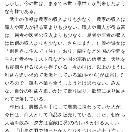
しかし、今の世は、まるで末世（季世）が到来したよう
な有様である。
武士の俸禄は農家の収入よりも少なく、農家の収入は
職人や商人が得る富よりも少ない。職人や商人が得る富
は、易者や医者の収入よりも少なく、易者や医者の収入
は僧侶の収入よりも少ない。さらにまた、俳優や遊女は
「別世界に住んで（注）」おり、蘭学など外国の学問を
学んだ者やキリスト教など外国の宗教の信者は、天地を
も震撼させる収入を得ている。今の世は、以上のように
利益を追い求めて汲汲としている輩(やから)が跋扈して
いるので、誰も本業を全うしようとは思わない。みん
な、自分の利益を追いかけて走り回り、欲望に振り回さ
れて堕落している。
昨日は、農機具を手にして農業に携わっていた人が、
今日は、商人として商品を販売している。また、朝から
大酒を飲み、夕方は宿敵に呪(のろ)いをかける人もい
る。「山鳥の羽で飾ったかんむりをつけた武士（注）」