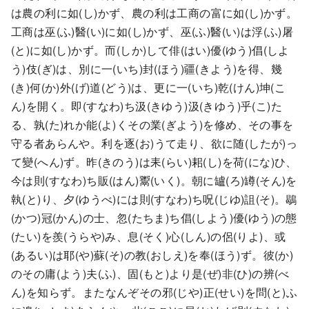
は農の利に如(し)かず、農の利は工商の富に如(し)かず。
工商は巫(ふ)醫(い)に如(し)かず、巫(ふ)醫(い)は浮(ふ)屠
(と)に如(し)かず。而(しか)して俳(はい)優(ゆう)倡(しよ
う)伎(ぎ)は、別に一(いち)封(ほう)疆(きよう)を得、幾
(き)何(か)外(げ)道(どう)は、更に一(いち)乾(けん)坤(こ
ん)を開く。即(すなわ)ち汲(きゆう)汲(きゆう)乎(こ)た
る、孰(た)れか能(よ)くその業(ぎよう)を修め、その事を
守る者あらんや。利を逐(お)うて走り、欲に随(したが)っ
て變(へん)ず。昨(きのう)は耒(らい)耜(し)を荷(にな)ひ、
今は則(すなわ)ち販(はん)鬻(いく)。朝に罏(ろ)罇(そん)を
執(と)り、夕(ゆうべ)には則(すなわ)ち呪(じゆ)詛(そ)。鶡
(かつ)冠(かん)の士、忽(たちま)ち倡(しよう)優(ゆう)の態
(たい)を羨(うらや)み、息(そく)心(しん)の侶(りよ)、或
(あるい)は耶(や)蘇(そ)の教(おしえ)を奉(ほう)ず。彼(か)
のその庸(よう)夫(ふ)、固(もと)より是(ぜ)非(ひ)の辨(べ
ん)を知らず。またなんぞその邪(じや)正(せい)を問(と)ふ