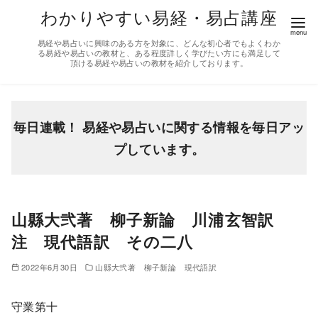
コ
わかりやすい易経・易占講座
ン
易経や易占いに興味のある方を対象に、どんな初心者でもよくわか
テ
る易経や易占いの教材と、ある程度詳しく学びたい方にも満足して
頂ける易経や易占いの教材を紹介しております。
ン
ツ
へ
移
毎日連載！ 易経や易占いに関する情報を毎日アッ
動
プしています。
山縣大弐著 柳子新論 川浦玄智訳
注 現代語訳 その二八
2022年6月30日
山縣大弐著 柳子新論 現代語訳
守業第十