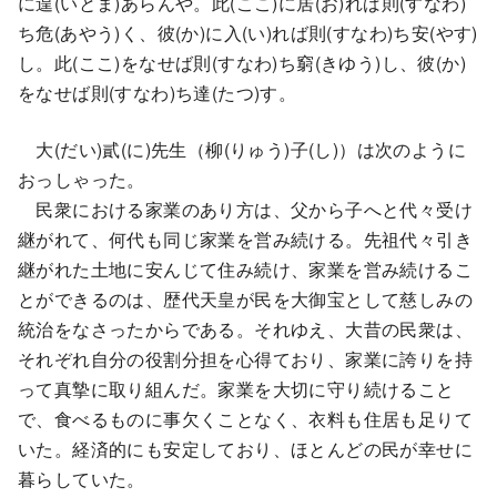
に遑(いとま)あらんや。此(ここ)に居(お)れば則(すなわ)
ち危(あやう)く、彼(か)に入(い)れば則(すなわ)ち安(やす)
し。此(ここ)をなせば則(すなわ)ち窮(きゆう)し、彼(か)
をなせば則(すなわ)ち達(たつ)す。
大(だい)貳(に)先生（柳(りゅう)子(し)）は次のように
おっしゃった。
民衆における家業のあり方は、父から子へと代々受け
継がれて、何代も同じ家業を営み続ける。先祖代々引き
継がれた土地に安んじて住み続け、家業を営み続けるこ
とができるのは、歴代天皇が民を大御宝として慈しみの
統治をなさったからである。それゆえ、大昔の民衆は、
それぞれ自分の役割分担を心得ており、家業に誇りを持
って真摯に取り組んだ。家業を大切に守り続けること
で、食べるものに事欠くことなく、衣料も住居も足りて
いた。経済的にも安定しており、ほとんどの民が幸せに
暮らしていた。