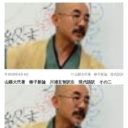
2022年6月4日
山縣大弐著 柳子新論 現代語訳
山縣大弐著 柳子新論 川浦玄智訳注 現代語訳 その二