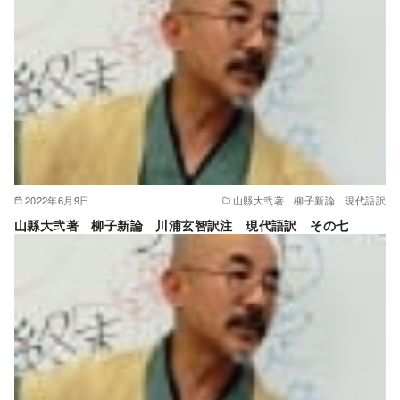
2022年6月9日
山縣大弐著 柳子新論 現代語訳
山縣大弐著 柳子新論 川浦玄智訳注 現代語訳 その七