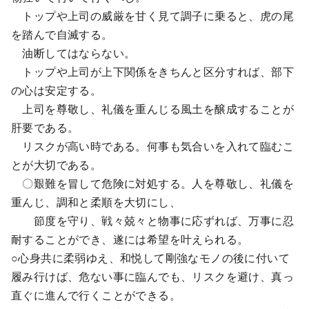
トップや上司の威厳を甘く見て調子に乗ると、虎の尾
を踏んで自滅する。
油断してはならない。
トップや上司が上下関係をきちんと区分すれば、部下
の心は安定する。
上司を尊敬し、礼儀を重んじる風土を醸成することが
肝要である。
リスクが高い時である。何事も気合いを入れて臨むこ
とが大切である。
〇艱難を冒して危険に対処する。人を尊敬し、礼儀を
重んじ、調和と柔順を大切にし、
節度を守り、戦々兢々と物事に応ずれば、万事に忍
耐することができ、遂には希望を叶えられる。
○心身共に柔弱ゆえ、和悦して剛強なモノの後に付いて
履み行けば、危ない事に臨んでも、リスクを避け、真っ
直ぐに進んで行くことができる。