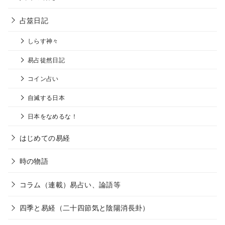
占筮日記
しらす神々
易占徒然日記
コイン占い
自滅する日本
日本をなめるな！
はじめての易経
時の物語
コラム（連載）易占い、論語等
四季と易経（二十四節気と陰陽消長卦）