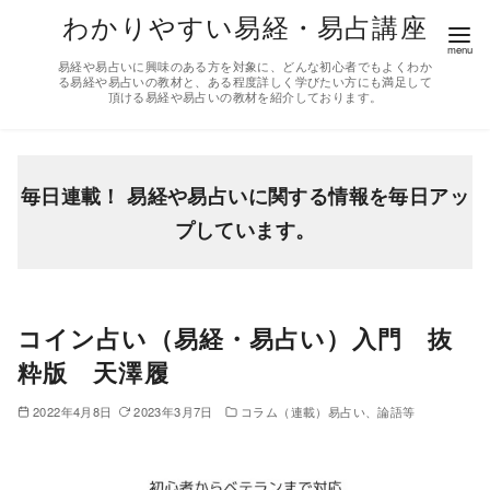
コ
わかりやすい易経・易占講座
ン
易経や易占いに興味のある方を対象に、どんな初心者でもよくわか
テ
る易経や易占いの教材と、ある程度詳しく学びたい方にも満足して
頂ける易経や易占いの教材を紹介しております。
ン
ツ
へ
移
毎日連載！ 易経や易占いに関する情報を毎日アッ
動
プしています。
コイン占い（易経・易占い）入門 抜
粋版 天澤履
2022年4月8日
2023年3月7日
コラム（連載）易占い、論語等