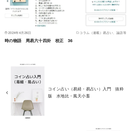
2024年4月26日
コラム（連載）易占い、論語等
時の物語 周易六十四卦 校正 36
コイン占い（易経・易占い）入門 抜粋
版 水地比・風天小畜