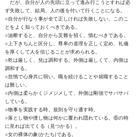
だが、自分が人の先頭に立って進み行こうとすれば必
ず失敗して、結局、人の後を付いて行くことになる。
○自分が行なう事が全て正しければ失敗しない。このこ
とをよく知っておくべきである。
○油断すると、自分から災難を招く。慎むべきである。
○上下きちんと区分し、尊卑の道理を正しく定め、礼儀
を厚くして人を信じることが求められる。
○乾は厳しく、兌は調和する。外側は厳しくて、内側は
調和する。
○怠惰で心身共に弱い。職を続けることや就職すること
は難しい。
○内側は柔らかくジメジメして、外側は剛強でサバサバ
している。
○物事を実践する時。規則を守り通す時。
○落とし物や捜し物は何かに覆われ隠れている。⑥の時
に至れば出てくる（見つかる）。
○女の裸体の象(かたち)である。