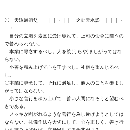
① 天澤履初爻 ｜｜｜・｜｜ 之卦天水訟 ｜｜｜・
｜・
自分の立場を素直に受け容れて、上司の命令に随うの
で咎められない。
本業に専念するべし。人を羨(うらや)ましがってはな
らない。
小善を積み上げて心を正すべし。礼儀を重んじるべ
し。
〇本業に専念して、それに満足し、他人のことを羨まし
がってはならない。
小さな善行を積み上げて、善い人間になろうと望むべ
きである。
メッキが剥がれるような善行を為し遂げようとしては
ならない。礼儀作法を大切にして、心を正しく、善き行
いを積み上げれば、立身出世する予兆がある。