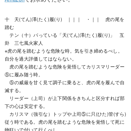
十 天(てん)澤(たく)履(り) ｜｜｜ ・｜｜ 虎の尾を
踏む
テン（十）パっている「天(てん)澤(たく)履(り)」 互
卦 三七風火家人
※虎の尾を踏むような危険な時。気を引き締めるべし。
自分を過大評価してはならない。
虎の尾を踏むような危険を覚悟してカリスマリーダー
⑤に履み随う時。
⑤の威厳を甘く見て調子に乗ると、虎の尾を履んで自
滅する。
リーダー（上司）が上下関係をきちんと区分すれば部
下の心は安定する。
カリスマ（強引な）トップや上司⑤に只(ひた)管(すら)
従う時である。虎の尾を踏むような危険を覚悟して死に
物狂いで付いて行くべし。