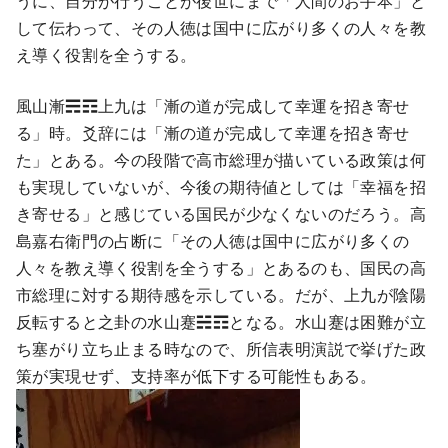
うに、自分が行うことが後世にまで「人間のお手本」と
して伝わって、その人徳は国中に広がり多くの人々を教
え導く役割を全うする。
風山漸☴☶上九は「漸の道が完成して幸運を招き寄せ
る」時。爻辞には「漸の道が完成して幸運を招き寄せ
た」とある。今の段階で高市総理が描いている政策は何
も実現していないが、今後の期待値としては「幸福を招
き寄せる」と感じている国民が少なくないのだろう。高
島嘉右衛門の占断に「その人徳は国中に広がり多くの
人々を教え導く役割を全うする」とあるのも、国民の高
市総理に対する期待感を示している。だが、上九が陰陽
反転すると之卦の水山蹇☵☶となる。水山蹇は困難が立
ち塞がり立ち止まる時なので、所信表明演説で挙げた政
策が実現せず、支持率が低下する可能性もある。