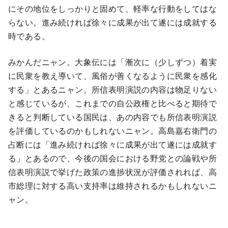
にその地位をしっかりと固めて、軽率な行動をしてはな
らない。進み続ければ徐々に成果が出て遂には成就する
時である。
みかんだニャン。大象伝には「漸次に（少しずつ）着実
に民衆を教え導いて、風俗が善くなるように民衆を感化
する」とあるニャン。所信表明演説の内容は物足りない
と感じているが、これまでの自公政権と比べると期待で
きると判断している国民は、あの内容でも所信表明演説
を評価しているのかもしれないニャン。高島嘉右衛門の
占断には「進み続ければ徐々に成果が出て遂には成就す
る」とあるので、今後の国会における野党との論戦や所
信表明演説で挙げた政策の進捗状況が評価されれば、高
市総理に対する高い支持率は維持されるかもしれないニ
ャン。