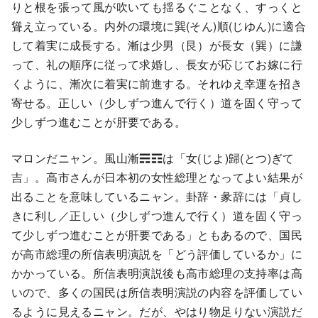
りと根を張って風が吹いても揺るぐことなく、すっくと
聳え立っている。内外の環境に巽(そん)順(じゆん)に適合
して着実に成長する。漸は少男（艮）が長女（巽）に謙
って、礼の順序に従って求婚し、長女が応じてお嫁に行
くように、漸次に着実に前進する。それゆえ幸運を招き
寄せる。正しい（少しずつ進んで行く）道を固く守って
少しずつ進むことが肝要である。
マロンだニャン。風山漸☴☶は「女(じよ)歸(とつ)ぎて
吉」。高市さんが日本初の女性総理となってよい結果が
出ることを意味しているニャン。卦辞・彖辞には「貞し
きに利し／正しい（少しずつ進んで行く）道を固く守っ
て少しずつ進むことが肝要である」ともあるので、国民
が高市総理の所信表明演説を「どう評価しているか」に
かかっている。所信表明演説後も高市総理の支持率は高
いので、多くの国民は所信表明演説の内容を評価してい
るように見えるニャン。だが、やはり物足りない演説だ