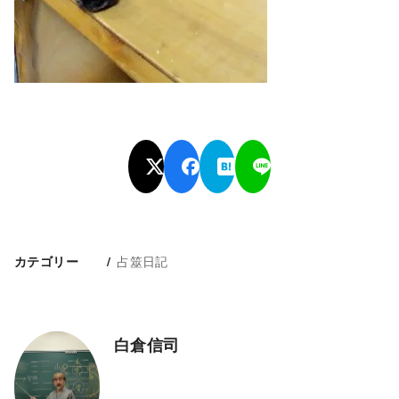
占筮日記
カテゴリー
白倉信司