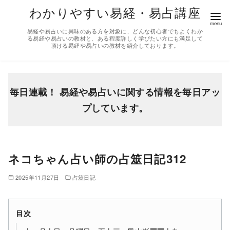
コ
わかりやすい易経・易占講座
ン
易経や易占いに興味のある方を対象に、どんな初心者でもよくわか
テ
る易経や易占いの教材と、ある程度詳しく学びたい方にも満足して
頂ける易経や易占いの教材を紹介しております。
ン
ツ
へ
移
毎日連載！ 易経や易占いに関する情報を毎日アッ
動
プしています。
ネコちゃん占い師の占筮日記312
2025年11月27日
占筮日記
目次