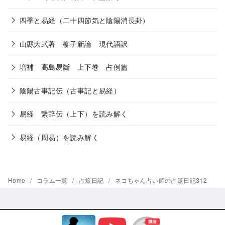
四季と易経（二十四節気と陰陽消長卦）
山縣大弐著 柳子新論 現代語訳
増補 高島易斷 上下巻 占例篇
陰陽古事記伝（古事記と易経）
易経 繋辞伝（上下）を読み解く
易経（周易）を読み解く
Home
コラム一覧
占筮日記
ネコちゃん占い師の占筮日記312