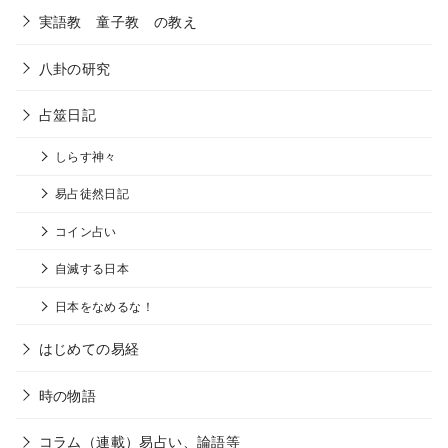
実語教 童子教 の教え
八卦の研究
占筮日記
しらす神々
易占徒然日記
コイン占い
自滅する日本
日本をなめるな！
はじめての易経
時の物語
コラム（連載）易占い、論語等