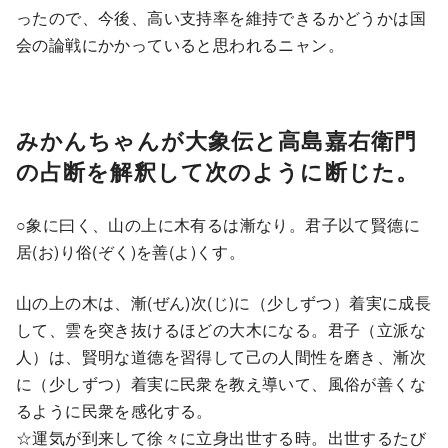
ったので、今後、高い支持率を維持できるかどうかは国
会の論戦にかかっていると思われるニャン。
みかんちゃんが大象伝と高島嘉右衛門
の占断を解釈して次のように断じた。
○象に曰く、山の上に木有るは漸なり。君子以て賢德に
居(お)り俗(ぞく)を善(よ)くす。
山の上の木は、漸(ぜん)次(じ)に（少しずつ）着実に成長
して、雲を突き抜けるほどの大木になる。君子（立派な
人）は、賢明な道德を習得して己の人間性を磨き、漸次
に（少しずつ）着実に民衆を教え導いて、風俗が善くな
るように民衆を感化する。
☆運気が到来して徐々に立身出世する時。出世するたび