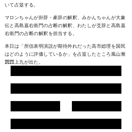
いて占筮する。
マロンちゃんが卦辞・彖辞の解釈、みかんちゃんが大象
伝と高島嘉右衛門の占断の解釈、わたしが爻辞と高島嘉
右衛門の占断の解釈を担当する。
本日は「所信表明演説が期待外れだった高市総理を国民
はどのように評価しているか」を占筮したところ風山漸
☴☶上九が出た。