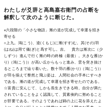
わたしが爻辞と高島嘉右衛門の占断を
解釈して次のように断じた。
※六段階の「小さな物語」漸の道が完成して幸運を招き
寄せる
○上九。鴻(こう)、逵(くもじ)に漸(すす)む。其(その)羽
(はね)は用て儀(ぎ)と爲す可し。吉。 貴方は漸次に（少
しずつ）進んで行く漸の時の終極（最後）。大きな雁(か
り)（鴻(こう)）が高い丘からもっと進み、雲を突き抜け
るところまで辿り着いた。数十羽の雁(かり)（鴻(こう)）
が羽を揃えて整然と飛ぶ姿は、人間社会の手本にすべき
である。漸の道が完成して幸運を招き寄せたのである。
☆富貴に安んじて、しかも長生きできる時。自分が満た
されていることをよく認識して、質素倹約に努めること
が肝要である。そのようであれば錦の上に花を添えたよ