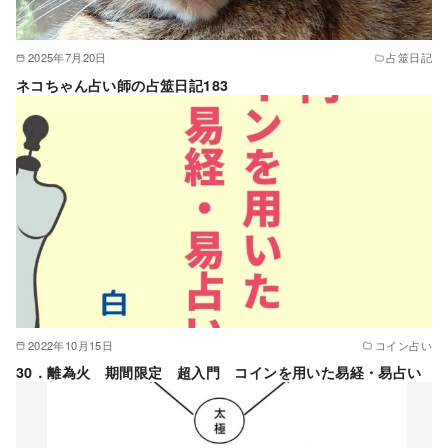
2025年7月20日
占筮日記
ネコちゃん占い師の占筮日記183
2022年10月15日
コイン占い
30．離為火 期間限定 超入門 コインを用いた易経・易占い