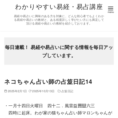
コ
わかりやすい易経・易占講座
ン
易経や易占いに興味のある方を対象に、どんな初心者でもよくわか
テ
る易経や易占いの教材と、ある程度詳しく学びたい方にも満足して
頂ける易経や易占いの教材を紹介しております。
ン
ツ
へ
移
毎日連載！ 易経や易占いに関する情報を毎日アッ
動
プしています。
ネコちゃん占い師の占筮日記14
2025年2月1日
2025年10月13日
占筮日記
・一月十四日火曜日 四十二．風雷益☴☳六三
四時に起床。わが家の猫ちゃん占い師マロンちゃんが