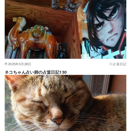
2025年5月28日
占筮日記
ネコちゃん占い師の占筮日記130