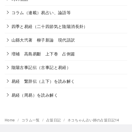
コラム（連載）易占い、論語等
四季と易経（二十四節気と陰陽消長卦）
山縣大弐著 柳子新論 現代語訳
増補 高島易斷 上下巻 占例篇
陰陽古事記伝（古事記と易経）
易経 繋辞伝（上下）を読み解く
易経（周易）を読み解く
Home
コラム一覧
占筮日記
ネコちゃん占い師の占筮日記14