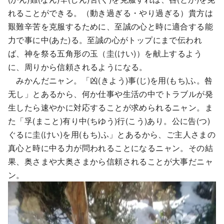
れることができる。（動き過ぎる・やり過ぎる）貴方は
艱難辛苦を克服するために、至誠の心と時に適合する能
力で事に中(あた)る。至誠の心がトップにまで伝われ
ば、神を祭る五角形の玉（圭(けい)）を献上するよう
に、周りから信頼されるようになる。
みかんだニャン。「凶(きよう)事(じ)を用(もち)ふ。咎
无し」とあるから、何か仕事や生活の中でトラブルが発
生したら速やかに対応することが求められるニャン。ま
た「孚(まこと)有り中(ちゆう)行(こう)あり。公に告(つ)
ぐるに圭(けい)を用(もち)ふ」とあるから、ご主人さまの
真心と時に中る力が問われることになるニャン。その結
果、奥さまや大奥さまから信頼されることが大事だニャ
ン。