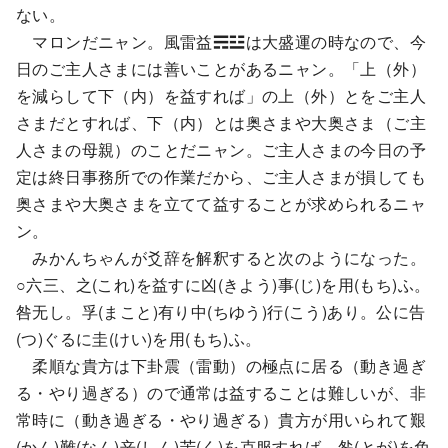
ない。
マロンだニャン。風雷益☴☳は大盛運の時なので、今
日のご主人さまには善いことがあるニャン。「上（外）
を減らして下（内）を益すれば」の上（外）とをご主人
さまだとすれば、下（内）とは奥さまや大奥さま（ご主
人さまの母親）のことだニャン。ご主人さまの今日の予
定は終日事務所での作業だから、ご主人さまが損しても
奥さまや大奥さまを立てて益することが求められるニャ
ン。
みかんちゃんが爻辞を解釈すると次のようになった。
○六三、之(これ)を益すに凶(きよう)事(じ)を用(もち)ふ。
咎无し。孚(まこと)有り中(ちゆう)行(こう)あり。公に告
(つ)ぐるに圭(けい)を用(もち)ふ。
柔順な貴方は下卦震（雷動）の極点に居る（動き過ぎ
る・やり過ぎる）ので通常は益することは難しいが、非
常時に（動き過ぎる・やり過ぎる）貴方が用いられて艱
(かん)難(なん)辛(しん)苦(く)を克服すれば、咎(とが)を免