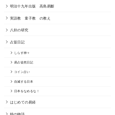
明治十九年出版 高島易斷
実語教 童子教 の教え
八卦の研究
占筮日記
しらす神々
易占徒然日記
コイン占い
自滅する日本
日本をなめるな！
はじめての易経
時の物語