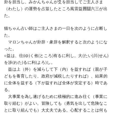
卦を担当し、みかんちゃんが爻を担当してご主人さま
（わたし）の運勢を占筮したところ風雷益☴☳六三が出
た。
猫ちゃん占い師はご主人さまの一日を次のように占断し
た。
マロンちゃんが卦辞・彖辞を解釈すると次のようにな
った。
○益は、往(ゆ)く攸(ところ)有るに利し。大(たい)川(せん)
を渉(わた)るに利(よろ)し。
益は上（外）を減らして下（内）を益すれば（親が子
どもを養育したり、政府が減税したりすれば）、結果的
に全体を益する（下が益すれば全体が安定する）時であ
る。
大事業を為し遂げるために積極的に進み往く（事業に
取り組む）がよい。冒険しても（勇気を出して危険なこ
とに取り組んでも）大丈夫である。心配することは何も