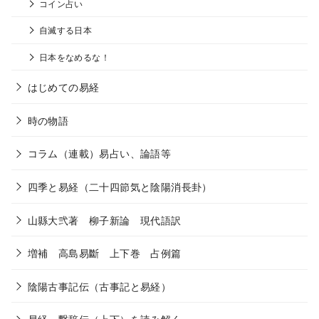
コイン占い
自滅する日本
日本をなめるな！
はじめての易経
時の物語
コラム（連載）易占い、論語等
四季と易経（二十四節気と陰陽消長卦）
山縣大弐著 柳子新論 現代語訳
増補 高島易斷 上下巻 占例篇
陰陽古事記伝（古事記と易経）
易経 繋辞伝（上下）を読み解く