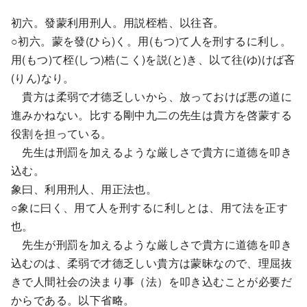
初六。發蒙利用刑人。用説桎梏、以往吝。
○初六。蒙を發(ひら)く。用(もつ)て人を刑するに利し。
用(もつ)て桎(しつ)梏(こく)を説(と)き、以て往(ゆ)けば吝
(りん)なり。
貴方は柔弱で才德乏しいから、放っておけば悪の道に
進みかねない。比する剛中九二の先生は貴方を啓蒙する
役割を担っている。
先生は刑罰を加えるような厳しさで貴方に道德を叩き
込む。
象曰、利用刑人、用正法也。
○象に曰く、用て人を刑するに利しとは、用て法を正す
也。
先生が刑罰を加えるような厳しさで貴方に道德を叩き
込むのは、柔弱で才德乏しい貴方は蒙昧なので、理屈抜
きで人間社会の決まり事（法）を叩き込むことが必要だ
からである。以下省略。