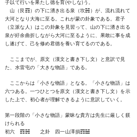
子以て行いを果たし德を育(やしな)う。
山（艮☶）の下に湧き出る泉（坎☵）が、流れ流れて
大河となり大海に至る。これが蒙の卦象である。君子
（立派な人）はこの卦象を見習って、山の下に湧き出る
泉が紆余曲折しながら大河に至るように、果敢に事を成
し遂げて、己を修め君德を養い育てるのである。
ここまでが、原文（漢文と書き下し文）と意訳で見
た、水雷屯の「大きな物語」である。
ここからは「小さな物語」となる。「小さな物語」は
六つある。一つひとつを原文（漢文と書き下し文）を示
した上で、初心者が理解できるように意訳していく。
第一段階の「小さな物語」蒙昧な貴方は先生に厳しく躾
けられる
初六 ☶☵ 之卦 四一山澤損☶☱