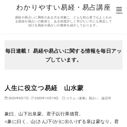
コ
わかりやすい易経・易占講座
ン
易経や易占いに興味のある方を対象に、どんな初心者でもよくわか
テ
る易経や易占いの教材と、ある程度詳しく学びたい方にも満足して
頂ける易経や易占いの教材を紹介しております。
ン
ツ
へ
移
毎日連載！ 易経や易占いに関する情報を毎日アッ
動
プしています。
人生に役立つ易経 山水蒙
2023年8月7日
2023年10月19日
コラム（連載）易占い、論語等
象曰、山下出泉蒙。君子以行果德育。
○象に曰く、山(さん)下(か)に出(い)ずる泉は蒙なり。君