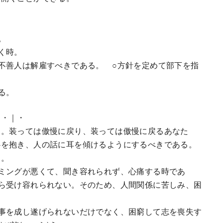
。
。
。
く時。
不善人は解雇すべきである。 ○方針を定めて部下を指
る。
・・｜・
。装っては傲慢に戻り、装っては傲慢に戻るあなた
心を抱き、人の話に耳を傾けるようにするべきである。
る。
ミングが悪くて、聞き容れられず、心痛する時であ
ら受け容れられない。そのため、人間関係に苦しみ、困
事を成し遂げられないだけでなく、困窮して志を喪失す