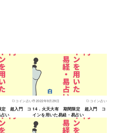
コイン占い
2022年9月29日
コイン占い
限定 超入門 コ
14．火天大有 期間限定 超入門 コ
易占い
インを用いた易経・易占い