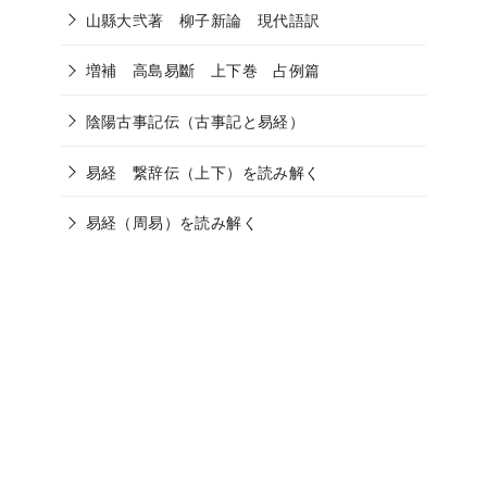
山縣大弐著 柳子新論 現代語訳
増補 高島易斷 上下巻 占例篇
陰陽古事記伝（古事記と易経）
易経 繋辞伝（上下）を読み解く
易経（周易）を読み解く