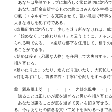
あなたは剛健でトップに相応しく常に適切に対応で
あなたは紆余曲折するものの終にはみんなを幸福に
〇氣（エネルギー）を充実させて、強い意志で時事
大きな過ちを犯す時である。
○臨機応変に対応して、少しも迷う所がなければ、成
○「始めなくして終わりあり」と云うように、チャン
られる時である。 ○柔順な部下を任用して、相手の
ることができる。
○始めは侫者（邪悪な人物）を任用して大失敗する。
招き寄せる。
○動いたり止まったり、進んだり退いたり、大変忙し
○何を為すにも、前後左右・丁寧に心配りをすべき時
⑥ 巽為風上爻 ｜｜・｜｜・ 之卦水風井 ・｜
謙ることは正しいが度を過ぎると災いを招き寄せる
あなたは謙ることが度を過ぎて災いを招き寄せる。
る。今はあなたの信念を貫いて足下を固めるべきで