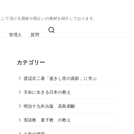
足して頂ける易経や易占いの教材を紹介しております。
庫
管理人
質問
カテゴリー
渡辺京二著「逝きし世の面影」に学ぶ
天命に生きる日本の教え
明治十九年出版 高島易斷
実語教 童子教 の教え
八卦の研究