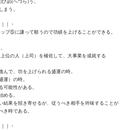
び諂(へつら)う。
しまう。
｜｜｜・
ップ⑤に謙って順うので功績を上げることができる。
る。
、上位の人（上司）を補佐して、大事業を成就する
進んで、功を上げられる盛運の時。
盛運）の時。
る可能性がある。
治める。
い結果を招き寄せるが、従うべき相手を吟味することが
べき時である。
・｜｜・