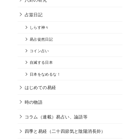
占筮日記
しらす神々
易占徒然日記
コイン占い
自滅する日本
日本をなめるな！
はじめての易経
時の物語
コラム（連載）易占い、論語等
四季と易経（二十四節気と陰陽消長卦）