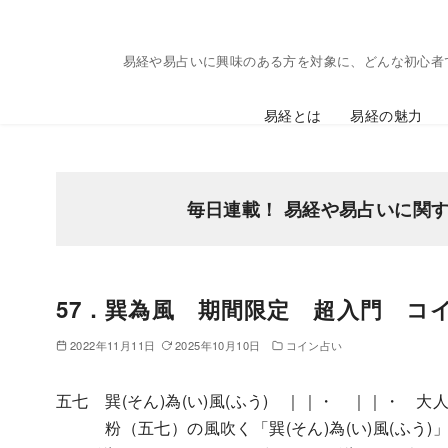
コ
ン
易経や易占いに興味のある方を対象に、どんな初心者
テ
ン
易経とは
易経の魅力
ツ
へ
移
動
毎日連載！ 易経や易占いに関
57．巽為風 期間限定 超入門 コ
2022年11月11日
2025年10月10日
コイン占い
五七 巽(そん)為(い)風(ふう) ｜｜・ ｜｜・ 大
粉（五七）の風吹く「巽(そん)為(い)風(ふう)