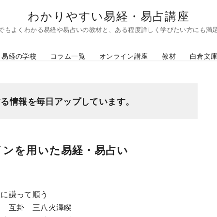
わかりやすい易経・易占講座
でもよくわかる易経や易占いの教材と、ある程度詳しく学びたい方にも満
易経の学校
コラム一覧
オンライン講座
教材
白倉文
する情報を毎日アップしています。
インを用いた易経・易占い
人に謙って順う
」 互卦 三八火澤睽