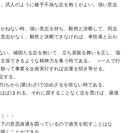
。武人のように確乎不抜な志を抱くがよい。強い意志
。
いかねない時。強い意志を持ち、毅然と決断して、同志
い意志がなく、毅然と決断できなければ、卑怯者と云わ
ない。確固たる志を抱いて、立ち居振る舞いを正し、場
主張できるような精神力を養う時である。 ○一人で行
に順って事業を企画実行すれば吉運を招き寄せる。
定する。
(ちから)業(わざ)で治めざるを得ない時である。
(はば)まれる。それに屈することなく志を貫けば、最後
・｜・・
下の意思疎通を図っているので過失を犯すことはな
を開くことができる。