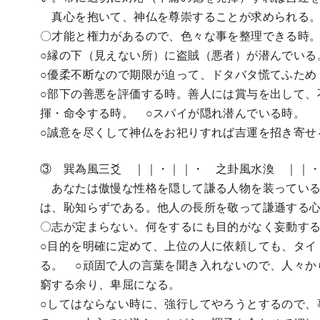
真心を抱いて、神仏を尊崇することが求められる
〇才能と権力があるので、色々な事を整理できる時
○縁の下（見えない所）に盗賊（悪者）が潜んでいる
○優柔不断なので期限が迫って、ドタバタ慌てふため
○部下の善悪を評価する時。善人には賞与を出して、
揮・命令する時。 ○スパイが隠れ潜んでいる時。
○誠意を尽くして神仏をお祀りすれば吉運を招き寄せ
③ 巽為風三爻 ｜｜・｜｜・ 之卦風水渙 ｜｜
あなたは傲慢な性格を隠して謙る人物を装っている
は、恥知らずである。他人の長所を敬って謙遜する
〇志が定まらない。何をするにも目的がなく妄動す
○目的を明確に定めて、上位の人に依頼しても、タイ
る。 ○頑固で人の言葉を聞き入れないので、人々か
窮する余り、卑屈になる。
○してはならない時に、強行してやろうとするので、