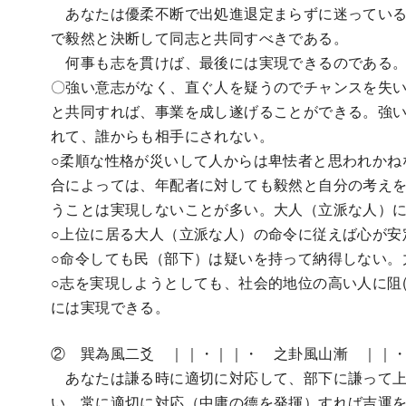
あなたは優柔不断で出処進退定まらずに迷っている
で毅然と決断して同志と共同すべきである。
何事も志を貫けば、最後には実現できるのである
〇強い意志がなく、直ぐ人を疑うのでチャンスを失
と共同すれば、事業を成し遂げることができる。強
れて、誰からも相手にされない。
○柔順な性格が災いして人からは卑怯者と思われかね
合によっては、年配者に対しても毅然と自分の考えを
うことは実現しないことが多い。大人（立派な人）
○上位に居る大人（立派な人）の命令に従えば心が安
○命令しても民（部下）は疑いを持って納得しない。力
○志を実現しようとしても、社会的地位の高い人に阻
には実現できる。
② 巽為風二爻 ｜｜・｜｜・ 之卦風山漸 ｜｜
あなたは謙る時に適切に対応して、部下に謙って上
い。常に適切に対応（中庸の德を発揮）すれば吉運