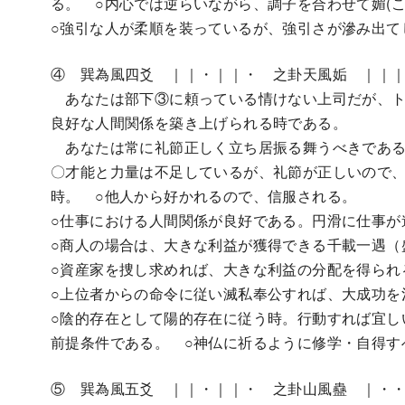
る。 ○内心では逆らいながら、調子を合わせて媚(こ)
○強引な人が柔順を装っているが、強引さが滲み出て
④ 巽為風四爻 ｜｜・｜｜・ 之卦天風姤 ｜｜
あなたは部下③に頼っている情けない上司だが、ト
良好な人間関係を築き上げられる時である。
あなたは常に礼節正しく立ち居振る舞うべきであ
〇才能と力量は不足しているが、礼節が正しいので
時。 ○他人から好かれるので、信服される。
○仕事における人間関係が良好である。円滑に仕事が
○商人の場合は、大きな利益が獲得できる千載一遇（
○資産家を捜し求めれば、大きな利益の分配を得られ
○上位者からの命令に従い滅私奉公すれば、大成功を
○陰的存在として陽的存在に従う時。行動すれば宜し
前提条件である。 ○神仏に祈るように修学・自得す
⑤ 巽為風五爻 ｜｜・｜｜・ 之卦山風蠱 ｜・