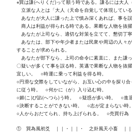
※巽は謙(へりくだ)って順う時である。謙るには大
立派な人とは「大人（天命を自覚して体現している
あなたが大人に謙った上で慎み深くあれば、事を誤
商人は利益が得られる時である。果断な人物を抜擢
あなたが上司なら、適切な対策を立てて、懇切丁寧
あなたは、部下や年少者または民衆や周辺の人々が
することが求められる。
あなたが部下なら、上司の命令に素直に、また謙っ
〇疑いが多くて事を誤る時。英邁で果断な人物を抜
宜しい。 ○時運に乗って利益を得る時。
○円滑な交際をしていながら、お互い心の中を探り合
に従う時。 ○何かに（が）入り込む時。
○媚(こ)び諂(へつら)う時。 ○疑惑が多い時。 
○決断することができない時。 ○志が定まらない時
○人からおだてられ、持ち上げられる。 ○売買行為
① 巽為風初爻 ｜｜・｜｜・ 之卦風天小畜 ｜